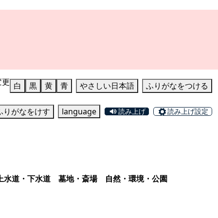
変更
白
黒
黄
青
やさしい日本語
ふりがなをつける
ふりがなをけす
language
読み上げ
読み上げ設定
上水道・下水道
墓地・斎場
自然・環境・公園