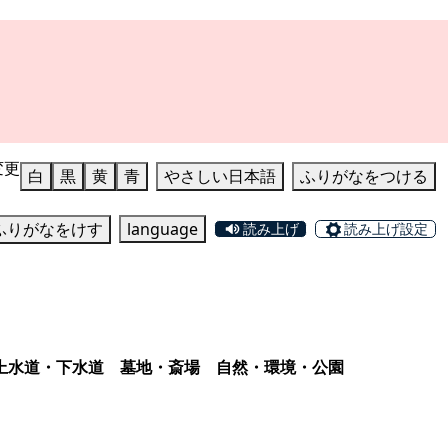
変更
白
黒
黄
青
やさしい日本語
ふりがなをつける
ふりがなをけす
language
読み上げ
読み上げ設定
上水道・下水道
墓地・斎場
自然・環境・公園