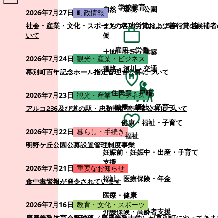
学校教育
自然・環境・公園
2026年7月27日
町政情報
まちづくり・コミュニティ・協
社会・産業・文化・スポーツの各功労賞および善行賞の候補者
働
いて
雇用・労働
土地・住宅・建築
2026年7月24日
観光・産業・ビジネス
道路・河川・交通
幕別町百年記念ホール指定管理者公募について
住民票・戸籍
2026年7月23日
観光・産業・ビジネス
健康・福祉・子育て
アルコ236及び道の駅・忠類指定管理者公募について
健康・福祉・子育て
2026年7月22日
暮らし・手続き
福祉
明野ケ丘公園公募設置管理制度事業
妊娠前・妊娠中・出産・子育て
支援
2026年7月21日
重要なお知らせ
福祉
医療保険・年金
食中毒警報が発令されています
医療・健康
2026年7月16日
教育・文化・スポーツ
介護保険・高齢者支援
慶應義塾体育会野球部（慶應義塾大学）が幕別町にやってきま