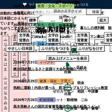
文字サイズ変更
サイト内検索
やさしい日本語
ひらがなをつける
2026年8月4日
教育・文化・スポーツ
現在の文字サイズ
本文へスキップする
検索
企画展に向けて：安東ウメ子さんとの思い出を募集します
自動的にやさしい
注目ワード
日本語にかえられ
標準
縮小
拡大
ています。意味が
2026年8月3日
観光・産業・ビジネス
背景色変更
マイナンバーカード（個人番号カード）
暮らしの便利帳
除
ちがうことがあり
「幕別やさい月イチ菜」の実施について
ます。
文字
黒
文字
白
文字
黒
文
子育てパンフレット
ごみカレンダー
忠類ナウマン象LINE
ふ
言
も
背景
白
背景
黒
背景
黄
背
検索
2026年8月3日
防災・消防
り
い
と
パオくん＆クマゲラくんLINEスタンプ
やさしい日本語
ふりがなをつける
ふりがなをけす
が
替
の
幕別町防災フェアの開催について
目的から探す
な
え
ペ
読み上げメニューを表示
を
に
ー
くらし・手続き
2026年7月31日
イベント
け
つ
ジ
くらし・手続き
す
い
第30回忠類ふるさと盆踊り大会の開催について
を
妊娠
て
み
ふ
る
2026年7月29日
健康・福祉・子育て
り
住民票・戸籍
税金
が
気軽に運動！内容が選べる 筋力アップ＆リフレッシュ教室
ゼロカーボン
相談・申請書
な
出産
を
ペット・動植物
ごみ
2026年7月28日
町政情報
み
髙木美帆さんの国民栄誉賞受賞決定に係る町長コメント
る
上水道・下水道
墓地・斎場