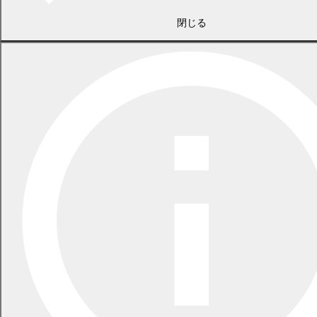
閉じる
相談する・学ぶ
乳幼児健診・教室・予防接種・相談
すくすくサロン（2歳ころ）
よちよちサロン（11か月ころ）
保育士確保対策事業について
幕別町こども家庭センター