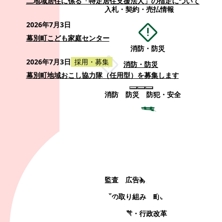
二地域居住に係る「特定居住支援法人」の指定について
入札・契約・売払情報
2026年7月3日
幕別町こども家庭センター
消防・防災
2026年7月3日
採用・募集
消防・防災
幕別町地域おこし協力隊（任用型）を募集します
消防
防災
防犯・安全
町政情報
町政情報
監査
広告募集
選挙
町の取り組み
町の概要
町政運営・行政改革