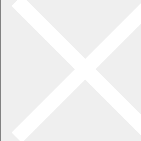
お金のサポート
子育て中の方へ
出産した方へ
乳幼児健診
発達支援
ひとり親家庭への支援
予防接種