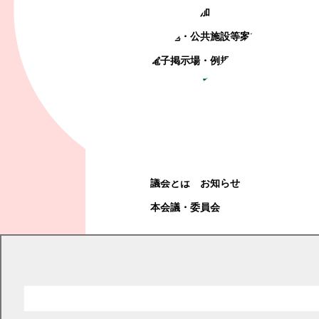
町政への参加
観光地・公共施設等案内
電子掲示場・例規集
幕別町議会
幕別町議会
議会とは
お知らせ
本会議・委員会
現在の位置
トップページ
健康・福祉・子育て
妊娠前・妊娠中・出産・子育て支援