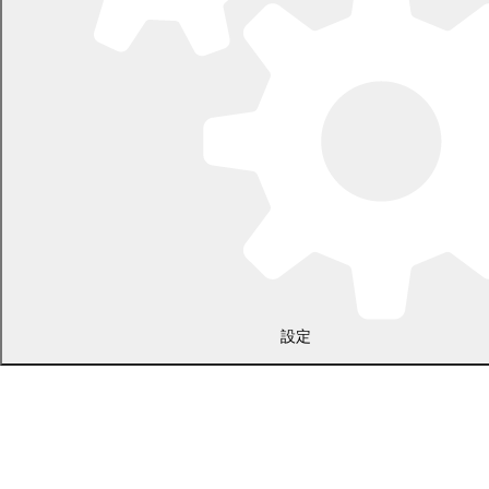
〒089-0692 北海道中川郡幕別町本町130番地1
電話 0155-54-2111
開庁時間：土日・祝日を除く平日の午前8時45分から午後5時30分ま
で
設定