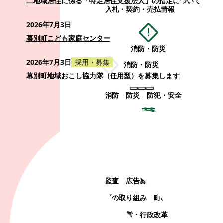
二地域居住に係る「特定居住支援法人」の指定について
入札・契約・売払情報
2026年7月3日
幕別町こども家庭センター
消防・防災
2026年7月3日
採用・募集
消防・防災
幕別町地域おこし協力隊（任用型）を募集します
消防
防災
防犯・安全
町政情報
町政情報
監査
広告募集
選挙
町の取り組み
町の概要
町政運営・行政改革