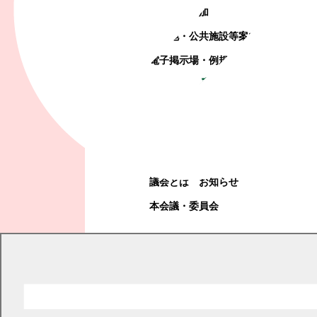
町政への参加
観光地・公共施設等案内
電子掲示場・例規集
幕別町議会
幕別町議会
議会とは
お知らせ
本会議・委員会
現在の位置
トップページ
消防・防災
防犯・安全
防犯・安全