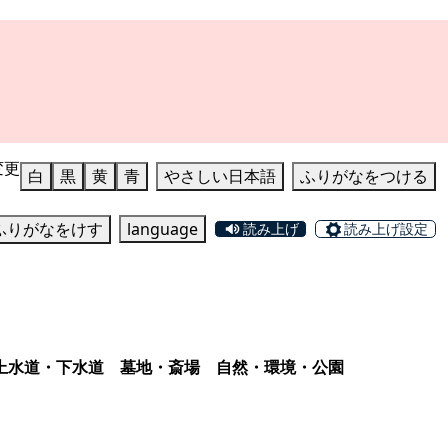
変更
白
黒
黄
青
やさしい日本語
ふりがなをつける
ふりがなをけす
language
読み上げ
読み上げ設定
上水道・下水道
墓地・斎場
自然・環境・公園