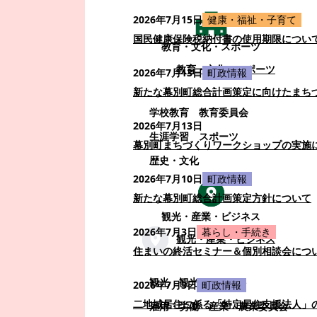
2026年7月15日
健康・福祉・子育て
国民健康保険税納付書の使用期限につい
教育・文化・スポーツ
教育・文化・スポーツ
2026年7月13日
町政情報
新たな幕別町総合計画策定に向けたまち
学校教育
教育委員会
2026年7月13日
生涯学習
スポーツ
幕別町まちづくりワークショップの実施
歴史・文化
2026年7月10日
町政情報
新たな幕別町総合計画策定方針について
観光・産業・ビジネス
2026年7月3日
暮らし・手続き
観光・産業・ビジネス
住まいの終活セミナー＆個別相談会につ
観光
観光・イベント
2026年7月3日
町政情報
二地域居住に係る「特定居住支援法人」
雇用・労働
産業
農業委員会