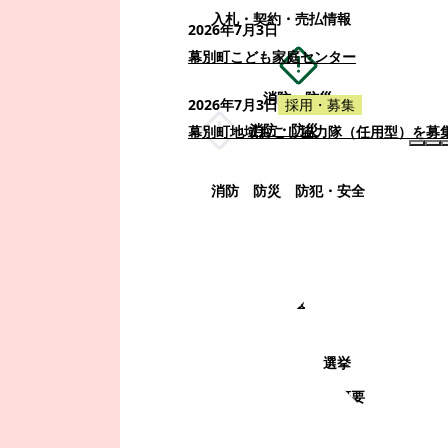
入札・契約・売払情報
2026年7月3日
幕別町こども家庭センター
消防・防災
2026年7月3日
採用・募集
消防・防災
幕別町地域おこし協力隊（任用型）を募
消防
防災
防犯・安全
町政情報
町政情報
監査
広告募集
選挙
町の取り組み
町の概要
町政運営・行政改革