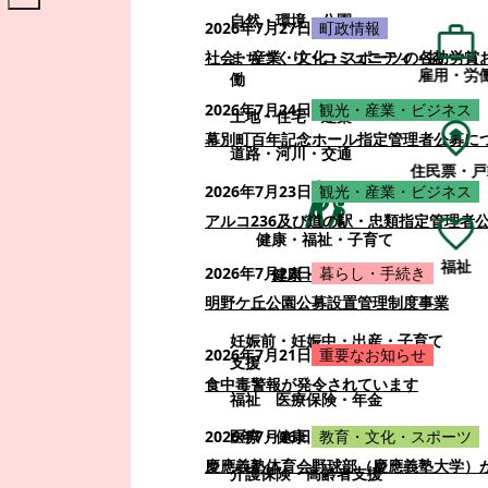
自然・環境・公園
2026年7月27日
町政情報
まちづくり・コミュニティ・協
社会・産業・文化・スポーツの各功労賞
雇用・労
働
2026年7月24日
観光・産業・ビジネス
土地・住宅・建築
幕別町百年記念ホール指定管理者公募に
道路・河川・交通
住民票・戸
2026年7月23日
観光・産業・ビジネス
アルコ236及び道の駅・忠類指定管理者
健康・福祉・子育て
福祉
2026年7月22日
暮らし・手続き
健康・福祉・子育て
明野ケ丘公園公募設置管理制度事業
妊娠前・妊娠中・出産・子育て
2026年7月21日
重要なお知らせ
支援
食中毒警報が発令されています
福祉
医療保険・年金
医療・健康
2026年7月16日
教育・文化・スポーツ
慶應義塾体育会野球部（慶應義塾大学）
介護保険・高齢者支援