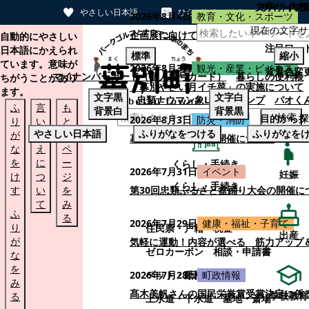
文字サイズ
サイト内検
やさしい日本語
ひらがなをつける
2026年8月4日
教育・文化・スポーツ
現在の文字サ
本文へスキップする
企画展に向けて：安東ウメ子さんとの思
自動的にやさしい
注目ワー
日本語にかえられ
標準
縮小
ています。意味が
2026年8月3日
観光・産業・ビジネス
背景色変
マイナンバーカード（個人番号カード）
暮らしの便利帳
ちがうことがあり
「幕別やさい月イチ菜」の実施について
ます。
文字
黒
文字
白
忠類ナウマン象LINEスタンプ
パオく
ふ
言
も
背景
白
背景
黒
検索
目的から探
2026年8月3日
防災・消防
り
い
と
やさしい日本語
ふりがなをつける
ふりがなを
が
替
の
幕別町防災フェアの開催について
な
え
ペ
を
に
ー
くらし・手続き
2026年7月31日
イベント
妊娠
け
つ
ジ
くらし・手続き
す
い
を
第30回忠類ふるさと盆踊り大会の開催に
て
み
ふ
る
2026年7月29日
健康・福祉・子育て
り
住民票・戸籍
税金
出産
が
気軽に運動！内容が選べる 筋力アップ
ゼロカーボン
相談・申請書
な
を
ペット・動植物
ごみ
2026年7月28日
町政情報
み
髙木美帆さんの国民栄誉賞受賞決定に係
学校教育
る
上水道・下水道
墓地・斎場