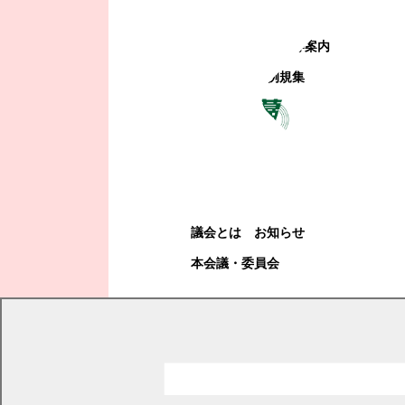
町政への参加
観光地・公共施設等案内
電子掲示場・例規集
幕別町議会
幕別町議会
議会とは
お知らせ
本会議・委員会
現在の位置
トップページ
町政情報
町政運営・行政改革
情報公開・個人情報保護
著作権について