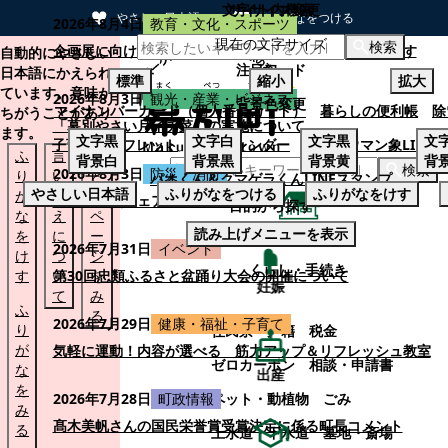
文字サイズ変更
サイト内検索
やさしい日本語
ひらがなをつける
2026年8月4日
教育・文化・スポーツ
現在の文字サイズ
本文へスキップする
検索
企画展に向けて：安東ウメ子さんとの思い出を募集します
自動的にやさしい
注目ワード
日本語にかえられ
標準
縮小
拡大
ています。意味が
2026年8月3日
観光・産業・ビジネス
背景色変更
マイナンバーカード（個人番号カード）
暮らしの便利帳
除
ちがうことがあり
「幕別やさい月イチ菜」の実施について
ます。
文字
黒
文字
白
文字
黒
文
子育てパンフレット
ごみカレンダー
忠類ナウマン象LINE
ふ
言
も
背景
白
背景
黒
背景
黄
背
検索
2026年8月3日
防災・消防
り
い
と
パオくん＆クマゲラくんLINEスタンプ
やさしい日本語
ふりがなをつける
ふりがなをけす
が
替
の
幕別町防災フェアの開催について
目的から探す
な
え
ペ
読み上げメニューを表示
を
に
ー
くらし・手続き
2026年7月31日
イベント
け
つ
ジ
くらし・手続き
す
い
第30回忠類ふるさと盆踊り大会の開催について
を
妊娠
て
み
ふ
る
2026年7月29日
健康・福祉・子育て
り
住民票・戸籍
税金
が
気軽に運動！内容が選べる 筋力アップ＆リフレッシュ教室
ゼロカーボン
相談・申請書
な
出産
を
ペット・動植物
ごみ
2026年7月28日
町政情報
み
髙木美帆さんの国民栄誉賞受賞決定に係る町長コメント
る
上水道・下水道
墓地・斎場