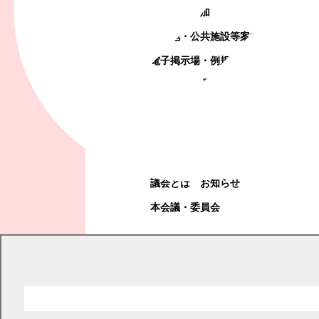
町政への参加
観光地・公共施設等案内
電子掲示場・例規集
幕別町議会
幕別町議会
議会とは
お知らせ
本会議・委員会
現在の位置
トップページ
くらし・手続き
住民票・戸籍
住民票・戸籍