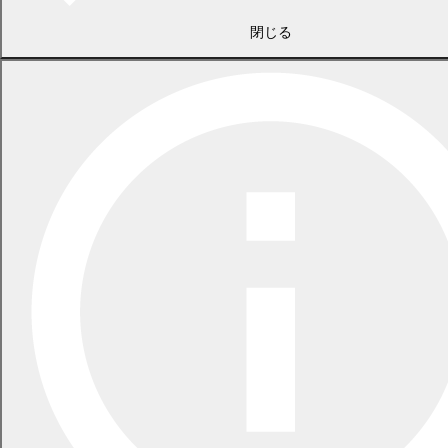
閉じる
くらし・手続き
税金
ゼロカーボン
相談・申請書
ペット・動植物
ごみ
上水道・下水道
墓地・斎場
自然・環境・公園
まちづくり・コミュニティ・協働
土地・住宅・建築
道路・河川・交通