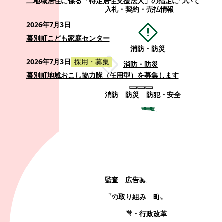
二地域居住に係る「特定居住支援法人」の指定について
入札・契約・売払情報
2026年7月3日
幕別町こども家庭センター
消防・防災
2026年7月3日
採用・募集
消防・防災
幕別町地域おこし協力隊（任用型）を募集します
消防
防災
防犯・安全
町政情報
町政情報
監査
広告募集
選挙
町の取り組み
町の概要
町政運営・行政改革