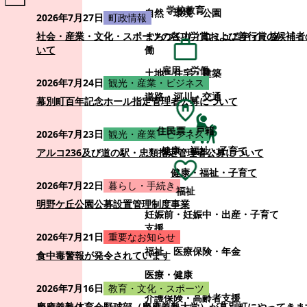
学校教育
自然・環境・公園
2026年7月27日
町政情報
まちづくり・コミュニティ・協
社会・産業・文化・スポーツの各功労賞および善行賞の候補者
働
いて
雇用・労働
土地・住宅・建築
2026年7月24日
観光・産業・ビジネス
道路・河川・交通
幕別町百年記念ホール指定管理者公募について
住民票・戸籍
2026年7月23日
観光・産業・ビジネス
健康・福祉・子育て
アルコ236及び道の駅・忠類指定管理者公募について
健康・福祉・子育て
2026年7月22日
暮らし・手続き
福祉
明野ケ丘公園公募設置管理制度事業
妊娠前・妊娠中・出産・子育て
支援
2026年7月21日
重要なお知らせ
福祉
医療保険・年金
食中毒警報が発令されています
医療・健康
2026年7月16日
教育・文化・スポーツ
介護保険・高齢者支援
慶應義塾体育会野球部（慶應義塾大学）が幕別町にやってきま