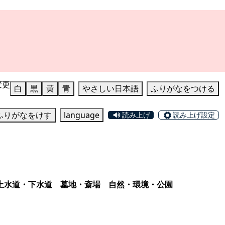
変更
白
黒
黄
青
やさしい日本語
ふりがなをつける
ふりがなをけす
language
読み上げ
読み上げ設定
上水道・下水道
墓地・斎場
自然・環境・公園