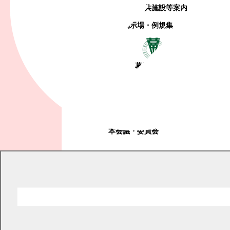
観光地・公共施設等案内
電子掲示場・例規集
幕別町議会
幕別町議会
議会とは
お知らせ
本会議・委員会
現在の位置
トップページ
くらし・手続き
ペット・動植物
ペット・動植物