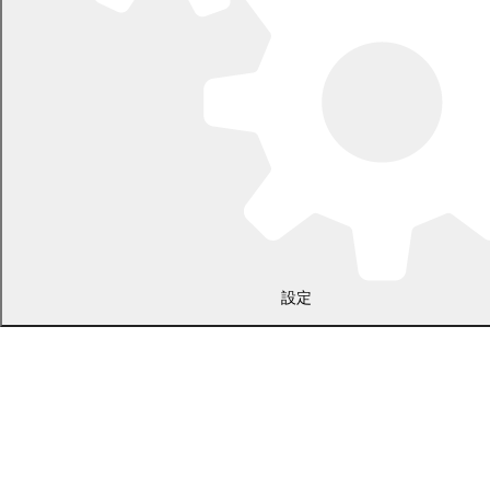
開庁時間：土日・祝日を除く平日の午前8時45分から午後5時30分ま
で
設定