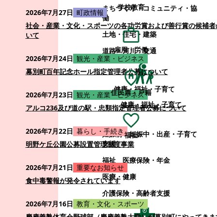
学校教育
まちづくり・コミュニティ・協
2026年7月27日
町政情報
働
社会・産業・文化・スポーツの各功労賞および善行賞の候補者
土地・住宅・建築
いて
雇用・労働
道路・河川・交通
2026年7月24日
観光・産業・ビジネス
幕別町百年記念ホール指定管理者公募について
健康・福祉・子育て
住民票・戸籍
2026年7月23日
観光・産業・ビジネス
健康・福祉・子育て
アルコ236及び道の駅・忠類指定管理者公募について
2026年7月22日
暮らし・手続き
妊娠前・妊娠中・出産・子育て
福祉
支援
明野ケ丘公園公募設置管理制度事業
福祉
医療保険・年金
2026年7月21日
重要なお知らせ
医療・健康
食中毒警報が発令されています
介護保険・高齢者支援
2026年7月16日
教育・文化・スポーツ
慶應義塾体育会野球部（慶應義塾大学）が幕別町にやってきま