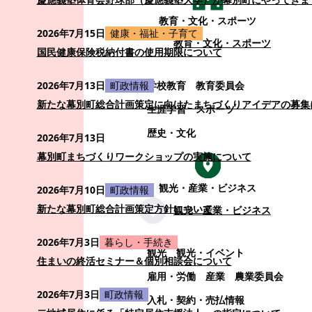
教育・文化・スポーツ
2026年7月15日
健康・福祉・子育て
教育・文化・スポーツ
国民健康保険税納付書の使用期限について
学校教育
教育委員会
2026年7月13日
町政情報
新たな幕別町総合計画策定に向けたまちづくりアイデアの募集
生涯学習
スポーツ
歴史・文化
2026年7月13日
幕別町まちづくりワークショップの実施について
観光・産業・ビジネス
2026年7月10日
町政情報
新たな幕別町総合計画策定方針について
観光・産業・ビジネス
2026年7月3日
暮らし・手続き
観光
観光・イベント
住まいの終活セミナー＆個別相談会について
雇用・労働
産業
農業委員会
2026年7月3日
町政情報
入札・契約・売払情報