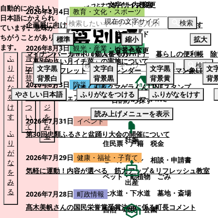
本文へスキップする
文字サイズ変更
サイト内検索
自動的にやさしい
2026年8月4日
教育・文化・スポーツ
日本語にかえられ
現在の文字サイズ
検索
企画展に向けて：安東ウメ子さんとの思い出を募集します
ています。意味が
注目ワード
ちがうことがあり
標準
縮小
拡大
ます。
2026年8月3日
観光・産業・ビジネス
背景色変更
マイナンバーカード（個人番号カード）
暮らしの便利帳
除
ふ
言
も
「幕別やさい月イチ菜」の実施について
検索
り
い
と
文字
黒
文字
白
文字
黒
文
子育てパンフレット
ごみカレンダー
忠類ナウマン象LINE
が
替
の
背景
白
背景
黒
背景
黄
背
2026年8月3日
防災・消防
パオくん＆クマゲラくんLINEスタンプ
な
え
ペ
やさしい日本語
ふりがなをつける
ふりがなをけす
を
に
ー
幕別町防災フェアの開催について
くらし・手続き
目的から探す
け
つ
ジ
読み上げメニューを表示
くらし・手続き
す
い
を
2026年7月31日
イベント
て
み
ふ
第30回忠類ふるさと盆踊り大会の開催について
る
妊娠
り
住民票・戸籍
税金
が
2026年7月29日
健康・福祉・子育て
ゼロカーボン
相談・申請書
な
気軽に運動！内容が選べる 筋力アップ＆リフレッシュ教室
を
ペット・動植物
ごみ
み
出産
る
上水道・下水道
墓地・斎場
2026年7月28日
町政情報
髙木美帆さんの国民栄誉賞受賞決定に係る町長コメント
自然・環境・公園