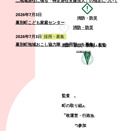
二地域居住に係る「特定居住支援法人」の指定について
2026年7月3日
消防・防災
幕別町こども家庭センター
消防・防災
2026年7月3日
採用・募集
幕別町地域おこし協力隊（任用型）を募集します
消防
防災
防犯・安全
町政情報
町政情報
監査
広告募集
選挙
町の取り組み
町の概要
町政運営・行政改革
町政への参加