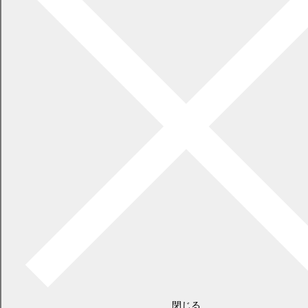
2026年7月21日
食中毒警報が発令されています
閉じる
2026年5月29日
指定ごみ袋は安定して供給できます