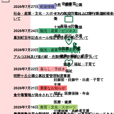
学校教育
自然・環境・公園
2026年7月27日
町政情報
まちづくり・コミュニティ・協
社会・産業・文化・スポーツの各功労賞および善行賞の候補者
働
いて
雇用・労働
土地・住宅・建築
2026年7月24日
観光・産業・ビジネス
道路・河川・交通
幕別町百年記念ホール指定管理者公募について
住民票・戸籍
2026年7月23日
観光・産業・ビジネス
健康・福祉・子育て
アルコ236及び道の駅・忠類指定管理者公募について
健康・福祉・子育て
2026年7月22日
暮らし・手続き
福祉
明野ケ丘公園公募設置管理制度事業
妊娠前・妊娠中・出産・子育て
支援
2026年7月21日
重要なお知らせ
福祉
医療保険・年金
食中毒警報が発令されています
医療・健康
2026年7月16日
教育・文化・スポーツ
介護保険・高齢者支援
慶應義塾体育会野球部（慶應義塾大学）が幕別町にやってきま