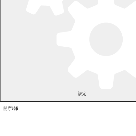
〒089-0692 北海道中川郡幕別町本町130番地1
設定
電話 0155-54-2111
開庁時間：土日・祝日を除く平日の午前8時45分から午後5時30分ま
で