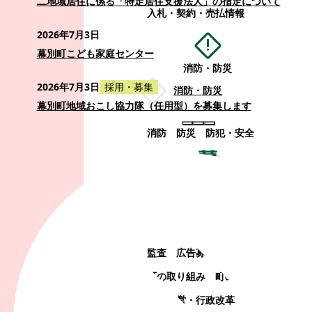
二地域居住に係る「特定居住支援法人」の指定について
入札・契約・売払情報
2026年7月3日
幕別町こども家庭センター
消防・防災
2026年7月3日
採用・募集
消防・防災
幕別町地域おこし協力隊（任用型）を募集します
消防
防災
防犯・安全
町政情報
町政情報
監査
広告募集
選挙
町の取り組み
町の概要
町政運営・行政改革