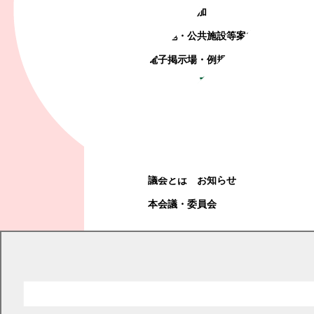
町政への参加
観光地・公共施設等案内
電子掲示場・例規集
幕別町議会
幕別町議会
議会とは
お知らせ
本会議・委員会
現在の位置
トップページ
幕別町議会
お知らせ
お知らせ