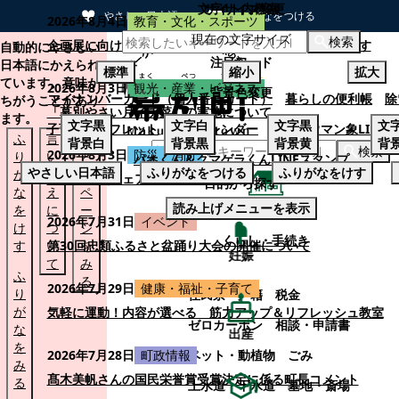
文字サイズ変更
サイト内検索
やさしい日本語
ひらがなをつける
2026年8月4日
教育・文化・スポーツ
現在の文字サイズ
本文へスキップする
検索
企画展に向けて：安東ウメ子さんとの思い出を募集します
自動的にやさしい
注目ワード
日本語にかえられ
標準
縮小
拡大
ています。意味が
2026年8月3日
観光・産業・ビジネス
背景色変更
マイナンバーカード（個人番号カード）
暮らしの便利帳
除
ちがうことがあり
「幕別やさい月イチ菜」の実施について
ます。
文字
黒
文字
白
文字
黒
文
子育てパンフレット
ごみカレンダー
忠類ナウマン象LINE
ふ
言
も
背景
白
背景
黒
背景
黄
背
検索
2026年8月3日
防災・消防
り
い
と
パオくん＆クマゲラくんLINEスタンプ
やさしい日本語
ふりがなをつける
ふりがなをけす
が
替
の
幕別町防災フェアの開催について
目的から探す
な
え
ペ
読み上げメニューを表示
を
に
ー
くらし・手続き
2026年7月31日
イベント
け
つ
ジ
くらし・手続き
す
い
第30回忠類ふるさと盆踊り大会の開催について
を
妊娠
て
み
ふ
る
2026年7月29日
健康・福祉・子育て
り
住民票・戸籍
税金
が
気軽に運動！内容が選べる 筋力アップ＆リフレッシュ教室
ゼロカーボン
相談・申請書
な
出産
を
ペット・動植物
ごみ
2026年7月28日
町政情報
み
髙木美帆さんの国民栄誉賞受賞決定に係る町長コメント
る
上水道・下水道
墓地・斎場