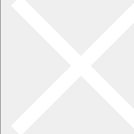
幕別町議会の個人情報の保護に関する条例の施行状況の公表につ
いて
議員定数及び議員報酬等の見直しについて