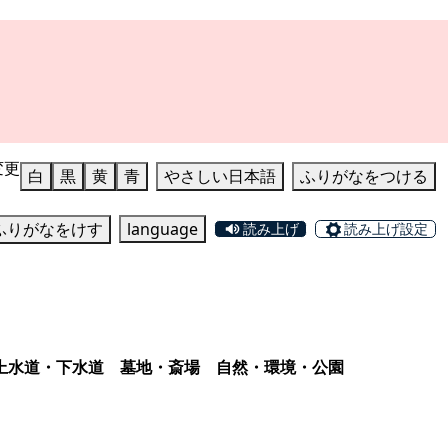
変更
白
黒
黄
青
やさしい日本語
ふりがなをつける
ふりがなをけす
language
読み上げ
読み上げ設定
上水道・下水道
墓地・斎場
自然・環境・公園