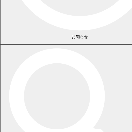
町政情報
監査
広告募集
選挙
町の取り組み
町の概要
町政への参加
お知らせ
観光地・公共施設等案内
電子掲示場・例規集