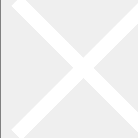
幕別町公平委員会
町の計画・ビジョン
予算・決算
事務事業評価
新たな幕別町総合計画（令和10年度～令和19年度）
幕別町人口動態調査及び将来人口推計事業委託業務公募型プロポ
ーザルの実施について