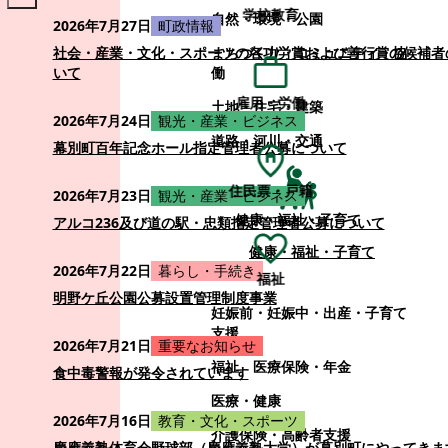
学校教育
自然・環境・公園
2026年7月27日
町政情報
まちづくり・コミュニティ・協
社会・産業・文化・スポーツの各功労賞および善行賞の候補者
働
いて
雇用・労働
土地・住宅・建築
2026年7月24日
観光・産業・ビジネス
道路・河川・交通
幕別町百年記念ホール指定管理者公募について
住民票・戸籍
2026年7月23日
観光・産業・ビジネス
健康・福祉・子育て
アルコ236及び道の駅・忠類指定管理者公募について
健康・福祉・子育て
2026年7月22日
暮らし・手続き
福祉
明野ケ丘公園公募設置管理制度事業
妊娠前・妊娠中・出産・子育て
支援
2026年7月21日
重要なお知らせ
福祉
医療保険・年金
食中毒警報が発令されています
医療・健康
2026年7月16日
教育・文化・スポーツ
介護保険・高齢者支援
慶應義塾体育会野球部（慶應義塾大学）が幕別町にやってきま