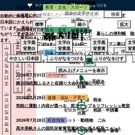
文字サイズ変更
サイト内検索
やさしい日本語
ひらがなをつける
2026年8月4日
教育・文化・スポーツ
現在の文字サイズ
本文へスキップする
検索
企画展に向けて：安東ウメ子さんとの思い出を募集します
自動的にやさしい
注目ワード
日本語にかえられ
標準
縮小
拡大
ています。意味が
2026年8月3日
観光・産業・ビジネス
背景色変更
マイナンバーカード（個人番号カード）
暮らしの便利帳
除
ちがうことがあり
「幕別やさい月イチ菜」の実施について
ます。
文字
黒
文字
白
文字
黒
文
子育てパンフレット
ごみカレンダー
忠類ナウマン象LINE
ふ
言
も
背景
白
背景
黒
背景
黄
背
検索
2026年8月3日
防災・消防
り
い
と
パオくん＆クマゲラくんLINEスタンプ
やさしい日本語
ふりがなをつける
ふりがなをけす
が
替
の
幕別町防災フェアの開催について
目的から探す
な
え
ペ
読み上げメニューを表示
を
に
ー
くらし・手続き
2026年7月31日
イベント
け
つ
ジ
くらし・手続き
す
い
第30回忠類ふるさと盆踊り大会の開催について
を
妊娠
て
み
ふ
る
2026年7月29日
健康・福祉・子育て
り
住民票・戸籍
税金
が
気軽に運動！内容が選べる 筋力アップ＆リフレッシュ教室
ゼロカーボン
相談・申請書
な
出産
を
ペット・動植物
ごみ
2026年7月28日
町政情報
み
髙木美帆さんの国民栄誉賞受賞決定に係る町長コメント
る
上水道・下水道
墓地・斎場