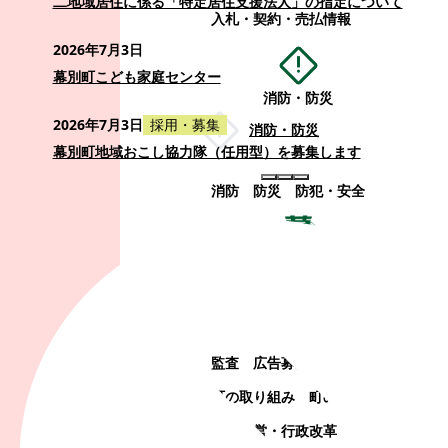
二地域居住に係る「特定居住支援法人」の指定について
入札・契約・売払情報
2026年7月3日
幕別町こども家庭センター
消防・防災
2026年7月3日
採用・募集
消防・防災
幕別町地域おこし協力隊（任用型）を募集します
消防
防災
防犯・安全
町政情報
町政情報
監査
広告募集
選挙
町の取り組み
町の概要
町政運営・行政改革