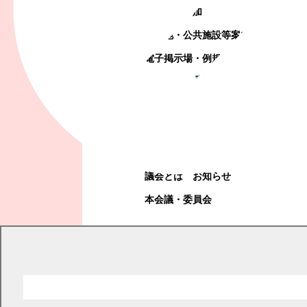
町政への参加
観光地・公共施設等案内
電子掲示場・例規集
幕別町議会
幕別町議会
議会とは
お知らせ
本会議・委員会
現在の位置
トップページ
町政情報
町政運営・行政改革
町政運営・行政改革