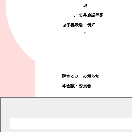
町政への参加
観光地・公共施設等案内
電子掲示場・例規集
幕別町議会
幕別町議会
議会とは
お知らせ
本会議・委員会
現在の位置
トップページ
消防・防災
消防
消防