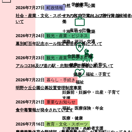
学校教育
自然・環境・公園
2026年7月27日
町政情報
まちづくり・コミュニティ・協
社会・産業・文化・スポーツの各功労賞および善行賞の候補者
働
いて
雇用・労働
土地・住宅・建築
2026年7月24日
観光・産業・ビジネス
道路・河川・交通
幕別町百年記念ホール指定管理者公募について
住民票・戸籍
2026年7月23日
観光・産業・ビジネス
健康・福祉・子育て
アルコ236及び道の駅・忠類指定管理者公募について
健康・福祉・子育て
2026年7月22日
暮らし・手続き
福祉
明野ケ丘公園公募設置管理制度事業
妊娠前・妊娠中・出産・子育て
支援
2026年7月21日
重要なお知らせ
福祉
医療保険・年金
食中毒警報が発令されています
医療・健康
2026年7月16日
教育・文化・スポーツ
介護保険・高齢者支援
慶應義塾体育会野球部（慶應義塾大学）が幕別町にやってきま