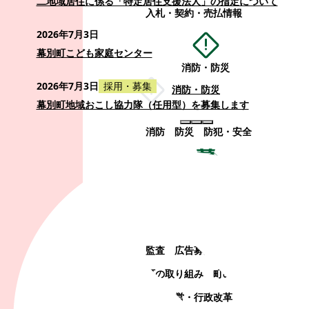
二地域居住に係る「特定居住支援法人」の指定について
入札・契約・売払情報
2026年7月3日
幕別町こども家庭センター
消防・防災
2026年7月3日
採用・募集
消防・防災
幕別町地域おこし協力隊（任用型）を募集します
消防
防災
防犯・安全
町政情報
町政情報
監査
広告募集
選挙
町の取り組み
町の概要
町政運営・行政改革