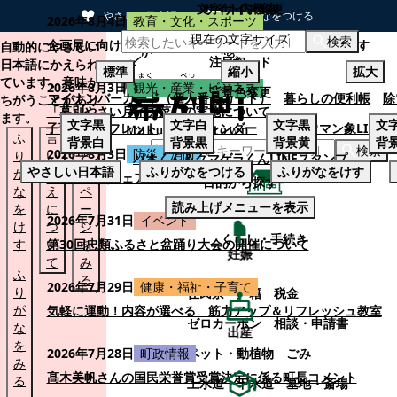
文字サイズ変更
サイト内検索
やさしい日本語
ひらがなをつける
2026年8月4日
教育・文化・スポーツ
現在の文字サイズ
本文へスキップする
検索
企画展に向けて：安東ウメ子さんとの思い出を募集します
自動的にやさしい
注目ワード
日本語にかえられ
標準
縮小
拡大
ています。意味が
2026年8月3日
観光・産業・ビジネス
背景色変更
マイナンバーカード（個人番号カード）
暮らしの便利帳
除
ちがうことがあり
「幕別やさい月イチ菜」の実施について
ます。
文字
黒
文字
白
文字
黒
文
子育てパンフレット
ごみカレンダー
忠類ナウマン象LINE
ふ
言
も
背景
白
背景
黒
背景
黄
背
検索
2026年8月3日
防災・消防
り
い
と
パオくん＆クマゲラくんLINEスタンプ
やさしい日本語
ふりがなをつける
ふりがなをけす
が
替
の
幕別町防災フェアの開催について
目的から探す
な
え
ペ
読み上げメニューを表示
を
に
ー
くらし・手続き
2026年7月31日
イベント
け
つ
ジ
くらし・手続き
す
い
第30回忠類ふるさと盆踊り大会の開催について
を
妊娠
て
み
ふ
る
2026年7月29日
健康・福祉・子育て
り
住民票・戸籍
税金
が
気軽に運動！内容が選べる 筋力アップ＆リフレッシュ教室
ゼロカーボン
相談・申請書
な
出産
を
ペット・動植物
ごみ
2026年7月28日
町政情報
み
髙木美帆さんの国民栄誉賞受賞決定に係る町長コメント
る
上水道・下水道
墓地・斎場