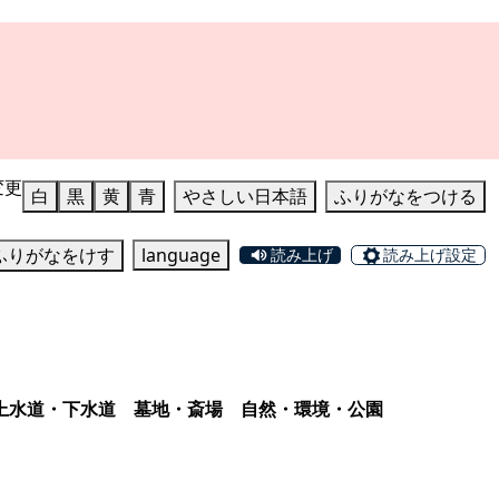
変更
白
黒
黄
青
やさしい日本語
ふりがなをつける
ふりがなをけす
language
読み上げ
読み上げ設定
上水道・下水道
墓地・斎場
自然・環境・公園