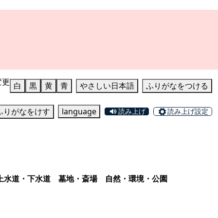
変更
白
黒
黄
青
やさしい日本語
ふりがなをつける
ふりがなをけす
language
読み上げ
読み上げ設定
上水道・下水道
墓地・斎場
自然・環境・公園