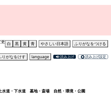
変更
白
黒
黄
青
やさしい日本語
ふりがなをつける
ふりがなをけす
language
読み上げ
読み上げ設定
上水道・下水道
墓地・斎場
自然・環境・公園