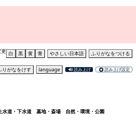
変更
白
黒
黄
青
やさしい日本語
ふりがなをつける
ふりがなをけす
language
読み上げ
読み上げ設定
上水道・下水道
墓地・斎場
自然・環境・公園