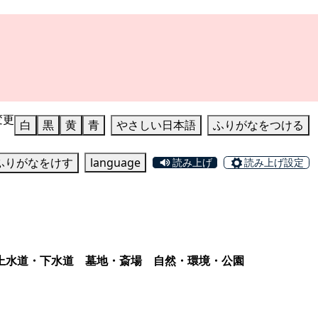
変更
白
黒
黄
青
やさしい日本語
ふりがなをつける
ふりがなをけす
language
読み上げ
読み上げ設定
上水道・下水道
墓地・斎場
自然・環境・公園