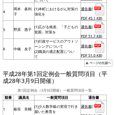
通告書
(
岡本 眞利
(1)本町におけるがん対策の
4
子
強化を
PDF 45.1 KB)
通告書
(
(1)広がる格差、「子どもの
野原 惠子
5
貧困」対策を
PDF 51.7 KB)
(1)行政サービスのアウトソ
通告書
(
ーシングについて
6
中橋 友子
(2)職員の適正配置につい
PDF 51.0 KB)
て
平成28年第1回定例会一般質問項目（平
成28年3月9日開催）
第1回定例会（3月9日開催）一般質問項目一覧
順番
議員名
一般質問項目
通告書
通告書
(
(1)少人数学級の実現で行き
板垣 良輔
1
届いた教育を