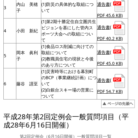
通告書
(
内山 美穂
(1)防災の具体的な取組につ
3
子
いて
PDF 45.6 KB)
(1)第2期十勝定住自立圏共生
通告書
(
ビジョンを基にした管内ス
4
小田 新紀
ポーツ大会への取組につい
PDF 40.2 KB)
て
(1)食品ロス削減に向けての
通告書
(
岡本 眞利
取組について
5
子
(2)教職員住宅の現状と今後
PDF 45.0 KB)
のあり方について
(1)災害時等における幕別町
のBCP（事業継続計画）につ
通告書
(
6
藤谷 謹至
いて
(2)白銀台スキー場の営業に
PDF 54.7 KB)
ついて
平成28年第2回定例会一般質問項目（平
成28年6月16日開催）
第2回定例会（6月16日開催）一般質問項目一覧