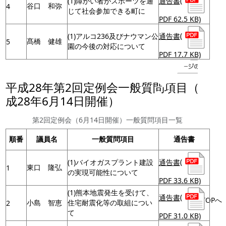
通告書
(
(1)障がい者がスポーツを通
谷口 和弥
4
じて社会参加できる町に
PDF 62.5 KB)
通告書
(
(1)アルコ236及びナウマン公
髙橋 健雄
5
園の今後の対応について
PDF 17.7 KB)
平成28年第2回定例会一般質問項目（平
成28年6月14日開催）
第2回定例会（6月14日開催）一般質問項目一覧
順番
議員名
一般質問項目
通告書
通告書
(
(1)バイオガスプラント建設
東口 隆弘
1
の実現可能性について
PDF 33.6 KB)
(1)熊本地震発生を受けて、
通告書
(
TOPへ
小島 智恵
住宅耐震化等の取組につい
2
て
PDF 31.0 KB)