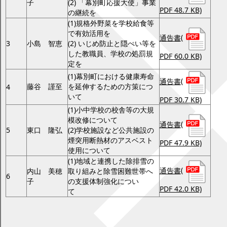
子
(2) 「幕別町応援大使」事業
PDF 48.7 KB)
の継続を
(1)規格外野菜を学校給食等
で有効活用を
通告書
(
3
小島 智恵
(2) いじめ防止と隠ぺい等を
した教職員、学校の処罰規
PDF 60.0 KB)
定を
(1)幕別町における健康寿命
通告書
(
藤谷 謹至
を延伸するための方策につ
4
いて
PDF 30.7 KB)
(1)小中学校の校舎等の大規
模改修について
通告書
(
5
東口 隆弘
(2)学校施設など公共施設の
煙突用断熱材のアスベスト
PDF 47.9 KB)
使用について
(1)地域と連携した除排雪の
通告書
(
内山 美穂
取り組みと除雪困難世帯へ
6
子
の支援体制強化につい
PDF 42.0 KB)
て
平成28年第4回定例会一般質問項目（平