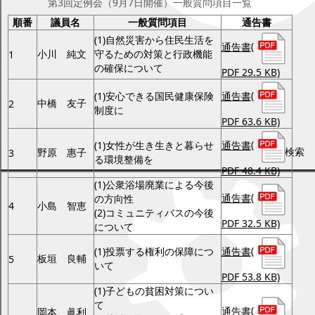
第3回定例会（9月7日開催）一般質問項目一覧
順番
議員名
一般質問項目
通告書
(1)自然災害から住民生活を
通告書
(
小川 純文
守るための対策と行政機能
1
の確保について
PDF 29.5 KB)
通告書
(
(1)安心できる国民健康保険
中橋 友子
2
制度に
PDF 63.6 KB)
通告書
(
(1)女性が生き生きと暮らせ
検索
野原 惠子
3
る環境整備を
PDF 48.4 KB)
(1)公衆浴場廃業による今後
通告書
(
の方向性
4
小島 智恵
(2)コミュニティバスの今後
PDF 32.5 KB)
について
通告書
(
(1)投票する権利の保障につ
板垣 良輔
5
いて
PDF 53.8 KB)
(1)子どもの貧困対策につい
て
通告書
(
岡本 眞利