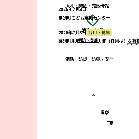
入札・契約・売払情報
2026年7月3日
幕別町こども家庭センター
消防・防災
2026年7月3日
採用・募集
消防・防災
幕別町地域おこし協力隊（任用型）を募
消防
防災
防犯・安全
町政情報
町政情報
監査
広告募集
選挙
町の取り組み
町の概要
町政運営・行政改革