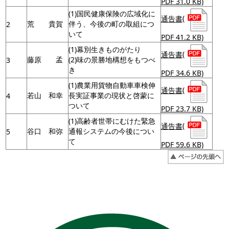
PDF 31.0 KB)
(1)国民健康保険の広域化に
通告書
(
荒 貴賀
伴う、今後の町の取組につ
2
いて
PDF 41.2 KB)
(1)幕別生きものがたり
通告書
(
藤原 孟
(2)味の景勝地構想をもつべ
3
き
PDF 34.6 KB)
(1)農業用貨物自動車車検伸
通告書
(
若山 和幸
長実証事業の現状と啓蒙に
4
ついて
PDF 23.7 KB)
(1)高齢者世帯にむけた緊急
通告書
(
谷口 和弥
通報システムの今後につい
5
て
PDF 59.6 KB)