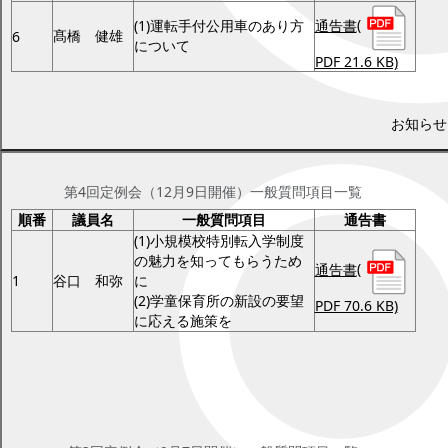
通告書
(
(1)運転手付公用車のあり方
髙橋 健雄
6
について
PDF 21.6 KB)
平成28年第4回定例会一般質問項目（平
お知らせ
成28年12月9日開催）
第4回定例会（12月9日開催）一般質問項目一覧
順番
議員名
一般質問項目
通告書
(1)小規模校特別転入学制度
の魅力を知ってもらうため
通告書
(
1
谷口 和弥
に
(2)学童保育所の新設の要望
PDF 70.6 KB)
に応える施策を
平成28年第3回定例会一般質問項目（平
成28年9月7日開催）