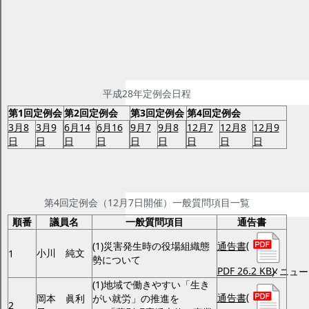
平成28年一般質問項目
ページID：17001914
更新日2025年2月17日
印刷プレビュー
平成28年一般質問項目
平成28年定例会日程
第1回定例会
第2回定例会
第3回定例会
第4回定例会
3月8
3月9
6月14
6月16
9月7
9月8
12月7
12月8
12月9
日
日
日
日
日
日
日
日
日
平成28年第4回定例会一般質問項目（平
成28年12月7日開催）
第4回定例会（12月7日開催）一般質問項目一覧
順番
議員名
一般質問項目
通告書
通告書
(
(1)災害発生時の役場組織態
小川 純文
1
勢について
PDF 26.2 KB)
メニュー
(1)地域で働きやすい「生き
通告書
(
岡本 眞利
がい就労」の推進を
2