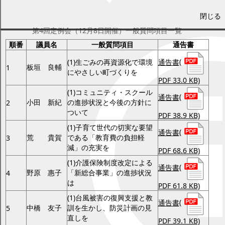
成28年12月8日開催）
閉じる
第4回定例会（12月8日開催）一般質問項目一覧
順番
議員名
一般質問項目
通告書
通告書
(
(1)生ごみの再資源化で環境
板垣 良輔
1
にやさしい町づくりを
PDF 33.0 KB)
(1)コミュニティ・スクール
通告書
(
小田 新紀
の進捗状況と今後の方針に
2
ついて
PDF 38.9 KB)
(1)子育て世代の切実な要望
通告書
(
荒 貴賀
である「教育費の負担軽
3
減」の充実を
PDF 68.6 KB)
(1)介護保険制度改定による
通告書
(
野原 惠子
「新総合事業」の進捗状況
4
は
PDF 61.8 KB)
(1)台風被害の復興支援と教
通告書
(
中橋 友子
訓を生かし、防災計画の見
5
直しを
PDF 39.1 KB)