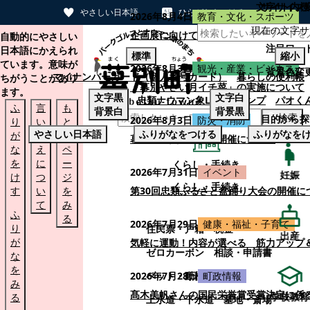
文字サイズ
サイト内検
やさしい日本語
ひらがなをつける
2026年8月4日
教育・文化・スポーツ
現在の文字サ
本文へスキップする
企画展に向けて：安東ウメ子さんとの思
自動的にやさしい
注目ワー
日本語にかえられ
標準
縮小
ています。意味が
2026年8月3日
観光・産業・ビジネス
背景色変
マイナンバーカード（個人番号カード）
暮らしの便利帳
ちがうことがあり
「幕別やさい月イチ菜」の実施について
ます。
文字
黒
文字
白
忠類ナウマン象LINEスタンプ
パオく
ふ
言
も
背景
白
背景
黒
検索
目的から探
2026年8月3日
防災・消防
り
い
と
やさしい日本語
ふりがなをつける
ふりがなを
が
替
の
幕別町防災フェアの開催について
な
え
ペ
を
に
ー
くらし・手続き
2026年7月31日
イベント
妊娠
け
つ
ジ
くらし・手続き
す
い
を
第30回忠類ふるさと盆踊り大会の開催に
て
み
ふ
る
2026年7月29日
健康・福祉・子育て
り
住民票・戸籍
税金
出産
が
気軽に運動！内容が選べる 筋力アップ
ゼロカーボン
相談・申請書
な
を
ペット・動植物
ごみ
2026年7月28日
町政情報
み
髙木美帆さんの国民栄誉賞受賞決定に係
学校教育
る
上水道・下水道
墓地・斎場