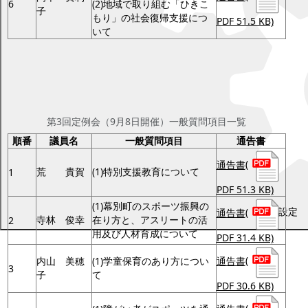
6
(2)地域で取り組む「ひきこ
子
もり」の社会復帰支援につ
PDF 51.5 KB)
いて
平成28年第3回定例会一般質問項目（平
成28年9月8日開催）
第3回定例会（9月8日開催）一般質問項目一覧
順番
議員名
一般質問項目
通告書
通告書
(
荒 貴賀
(1)特別支援教育について
1
PDF 51.3 KB)
(1)幕別町のスポーツ振興の
設定
通告書
(
寺林 俊幸
在り方と、アスリートの活
2
用及び人材育成について
PDF 31.4 KB)
通告書
(
内山 美穂
(1)学童保育のあり方につい
3
子
て
PDF 30.6 KB)