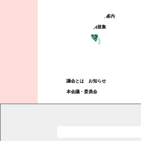
町政への参加
観光地・公共施設等案内
電子掲示場・例規集
幕別町議会
幕別町議会
議会とは
お知らせ
本会議・委員会
現在の位置
トップページ
幕別町議会
本会議・委員会
一般質問項目
一般質問詳細
平成28年一般質問項目