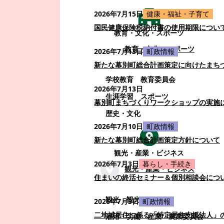
2026年7月15日
健康・福祉・子育て
国民健康保険税納付書の使用期限につい
教育・文化・スポーツ
教育・文化・スポーツ
2026年7月13日
町政情報
新たな幕別町総合計画策定に向けたまち
学校教育
教育委員会
2026年7月13日
生涯学習
スポーツ
幕別町まちづくりワークショップの実施
歴史・文化
2026年7月10日
町政情報
新たな幕別町総合計画策定方針について
観光・産業・ビジネス
2026年7月3日
暮らし・手続き
観光・産業・ビジネス
住まいの終活セミナー＆個別相談会につ
観光
観光・イベント
2026年7月3日
町政情報
二地域居住に係る「特定居住支援法人」
雇用・労働
産業
農業委員会