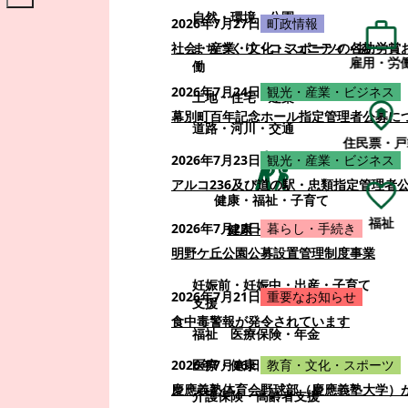
自然・環境・公園
2026年7月27日
町政情報
まちづくり・コミュニティ・協
社会・産業・文化・スポーツの各功労賞
雇用・労
働
2026年7月24日
観光・産業・ビジネス
土地・住宅・建築
幕別町百年記念ホール指定管理者公募に
道路・河川・交通
住民票・戸
2026年7月23日
観光・産業・ビジネス
アルコ236及び道の駅・忠類指定管理者
健康・福祉・子育て
福祉
2026年7月22日
暮らし・手続き
健康・福祉・子育て
明野ケ丘公園公募設置管理制度事業
妊娠前・妊娠中・出産・子育て
2026年7月21日
重要なお知らせ
支援
食中毒警報が発令されています
福祉
医療保険・年金
医療・健康
2026年7月16日
教育・文化・スポーツ
慶應義塾体育会野球部（慶應義塾大学）
介護保険・高齢者支援