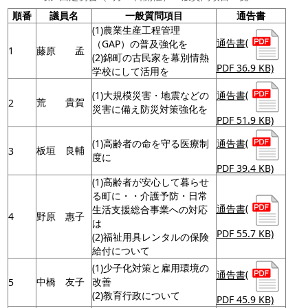
順番
議員名
一般質問項目
通告書
(1)農業生産工程管理
通告書
(
（GAP）の普及強化を
1
藤原 孟
(2)錦町の古民家を幕別情熱
PDF 36.9 KB)
学校にして活用を
通告書
(
(1)大規模災害・地震などの
荒 貴賀
2
災害に備え防災対策強化を
PDF 51.9 KB)
通告書
(
(1)高齢者の命を守る医療制
板垣 良輔
3
度に
PDF 39.4 KB)
(1)高齢者が安心して暮らせ
る町に・・介護予防・日常
通告書
(
生活支援総合事業への対応
4
野原 惠子
は
PDF 55.7 KB)
(2)福祉用具レンタルの保険
給付について
(1)少子化対策と雇用環境の
通告書
(
中橋 友子
改善
5
(2)教育行政について
PDF 45.9 KB)