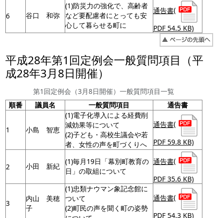
(1)防災力の強化で、高齢者
通告書
(
谷口 和弥
など要配慮者にとっても安
6
心して暮らせる町に
PDF 54.5 KB)
平成28年第1回定例会一般質問項目（平
成28年3月8日開催）
第1回定例会（3月8日開催）一般質問項目一覧
順番
議員名
一般質問項目
通告書
(1)電子化導入による経費削
通告書
(
減効果等について
1
小島 智恵
(2)子ども・高校生議会や若
PDF 59.8 KB)
者、女性の声を町づくりへ
通告書
(
(1)毎月19日「幕別町教育の
小田 新紀
2
日」の取組について
PDF 35.6 KB)
(1)忠類ナウマン象記念館に
通告書
(
内山 美穂
ついて
3
子
(2)町民の声を聞く町の姿勢
PDF 54.3 KB)
について