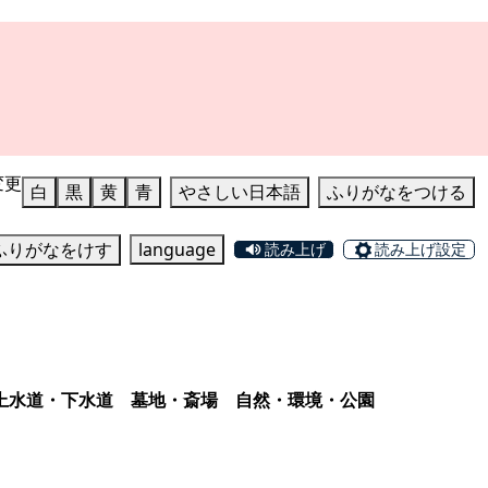
変更
白
黒
黄
青
やさしい日本語
ふりがなをつける
ふりがなをけす
language
読み上げ
読み上げ設定
上水道・下水道
墓地・斎場
自然・環境・公園