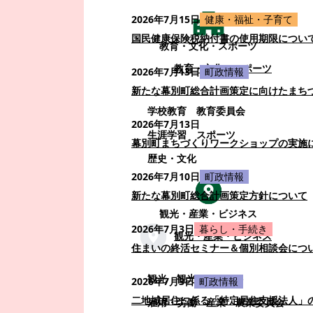
2026年7月15日
健康・福祉・子育て
国民健康保険税納付書の使用期限につい
教育・文化・スポーツ
教育・文化・スポーツ
2026年7月13日
町政情報
新たな幕別町総合計画策定に向けたまち
学校教育
教育委員会
2026年7月13日
生涯学習
スポーツ
幕別町まちづくりワークショップの実施
歴史・文化
2026年7月10日
町政情報
新たな幕別町総合計画策定方針について
観光・産業・ビジネス
2026年7月3日
暮らし・手続き
観光・産業・ビジネス
住まいの終活セミナー＆個別相談会につ
観光
観光・イベント
2026年7月3日
町政情報
二地域居住に係る「特定居住支援法人」
雇用・労働
産業
農業委員会