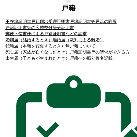
戸籍
不在籍証明書
戸籍届出受理証明書
戸籍証明書等
戸籍の附票
戸籍証明書等の広域交付
身分証明書
郵便・信書便による戸籍証明書などの請求
婚姻届（結婚するとき）
離婚届（裁判による離婚）
転籍届（本籍を変更するとき）
無戸籍について
死亡届（家族が亡くなったとき）
戸籍証明書等の請求ができる方
出生届（子どもが生まれたとき）
戸籍への振り仮名記載