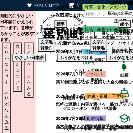
文字サイズ
サイト内検
やさしい日本語
ひらがなをつける
2026年8月4日
教育・文化・スポーツ
現在の文字サ
本文へスキップする
企画展に向けて：安東ウメ子さんとの思
自動的にやさしい
注目ワー
日本語にかえられ
標準
縮小
ています。意味が
2026年8月3日
観光・産業・ビジネス
背景色変
マイナンバーカード（個人番号カード）
暮らしの便利帳
ちがうことがあり
「幕別やさい月イチ菜」の実施について
ます。
文字
黒
文字
白
忠類ナウマン象LINEスタンプ
パオく
ふ
言
も
背景
白
背景
黒
検索
目的から探
2026年8月3日
防災・消防
り
い
と
やさしい日本語
ふりがなをつける
ふりがなを
が
替
の
幕別町防災フェアの開催について
な
え
ペ
を
に
ー
くらし・手続き
2026年7月31日
イベント
妊娠
け
つ
ジ
くらし・手続き
す
い
を
第30回忠類ふるさと盆踊り大会の開催に
て
み
ふ
る
2026年7月29日
健康・福祉・子育て
り
住民票・戸籍
税金
出産
が
気軽に運動！内容が選べる 筋力アップ
ゼロカーボン
相談・申請書
な
を
ペット・動植物
ごみ
2026年7月28日
町政情報
み
髙木美帆さんの国民栄誉賞受賞決定に係
学校教育
る
上水道・下水道
墓地・斎場