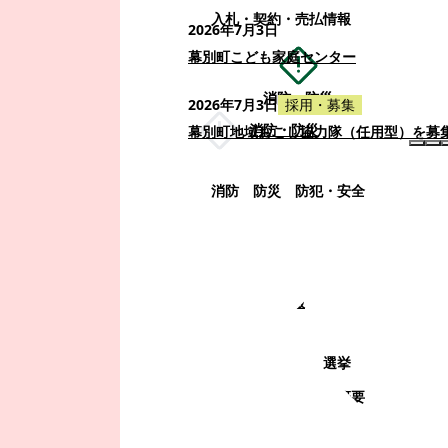
入札・契約・売払情報
2026年7月3日
幕別町こども家庭センター
消防・防災
2026年7月3日
採用・募集
消防・防災
幕別町地域おこし協力隊（任用型）を募
消防
防災
防犯・安全
町政情報
町政情報
監査
広告募集
選挙
町の取り組み
町の概要
町政運営・行政改革