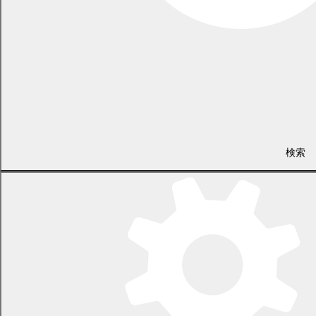
検索
住民課 戸籍住民係
電話 0155-54-2288
/ FAX 0155-55-3008
（土日・祝日を除く平日の午前8時45分から午後5時30分まで
〔12月29日から1月3日までを除く〕）
〒089-0692 北海道中川郡幕別町本町130番地1