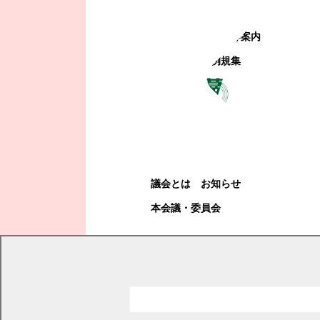
町政への参加
観光地・公共施設等案内
電子掲示場・例規集
幕別町議会
幕別町議会
議会とは
お知らせ
本会議・委員会
現在の位置
トップページ
くらし・手続き
住民票・戸籍
戸籍
離婚届（協議による離婚）