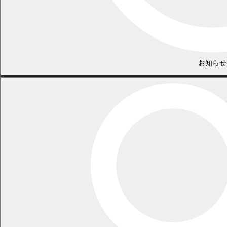
離婚に伴い住所が変更になる場合は、離婚届とは別に住所変更の
手続が必要です。
住所変更の手続については、
住民票
ページをご覧ください。
その他の各種手続については、
離婚時の各種手続のご案内
(
PDF 132.8 KB)
をご確認ください。
お知らせ