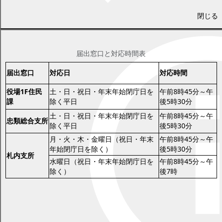
上記の証明書を提示できない方については、届出があったことを
閉じる
本人に郵送で通知いたします。
幕別町での届出窓口
届出窓口と対応時間表
届出窓口
対応日
対応時間
役場1F住民
土・日・祝日・年末年始閉庁日を
午前8時45分～午
課
除く平日
後5時30分
土・日・祝日・年末年始閉庁日を
午前8時45分～午
忠類総合支所
除く平日
後5時30分
月・火・木・金曜日（祝日・年末
午前8時45分～午
年始閉庁日を除く）
後5時30分
札内支所
水曜日（祝日・年末年始閉庁日を
午前8時45分～午
除く）
後7時
※業務時間外の届出は、役場（宿直室）および忠類総合支所（受
付）でお預かりします。
離婚届と併せて行う手続