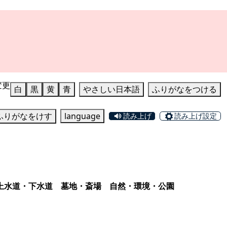
変更
白
黒
黄
青
やさしい日本語
ふりがなをつける
ふりがなをけす
language
読み上げ
読み上げ設定
上水道・下水道
墓地・斎場
自然・環境・公園