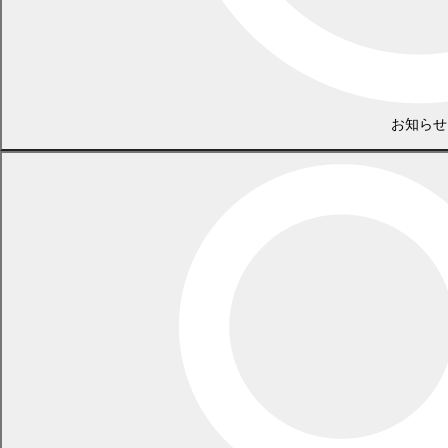
お知らせ
住民課 戸籍住民係
電話 0155-54-2288
/ FAX 0155-55-3008
（土日・祝日を除く平日の午前8時45分から午後5時30分まで
〔12月29日から1月3日までを除く〕）
〒089-0692 北海道中川郡幕別町本町130番地1