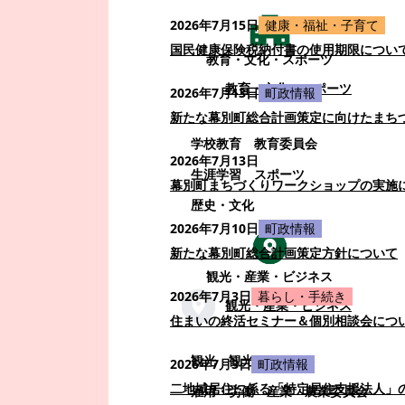
2026年7月15日
健康・福祉・子育て
国民健康保険税納付書の使用期限につい
教育・文化・スポーツ
教育・文化・スポーツ
2026年7月13日
町政情報
新たな幕別町総合計画策定に向けたまち
学校教育
教育委員会
2026年7月13日
生涯学習
スポーツ
幕別町まちづくりワークショップの実施
歴史・文化
2026年7月10日
町政情報
新たな幕別町総合計画策定方針について
観光・産業・ビジネス
2026年7月3日
暮らし・手続き
観光・産業・ビジネス
住まいの終活セミナー＆個別相談会につ
観光
観光・イベント
2026年7月3日
町政情報
二地域居住に係る「特定居住支援法人」
雇用・労働
産業
農業委員会