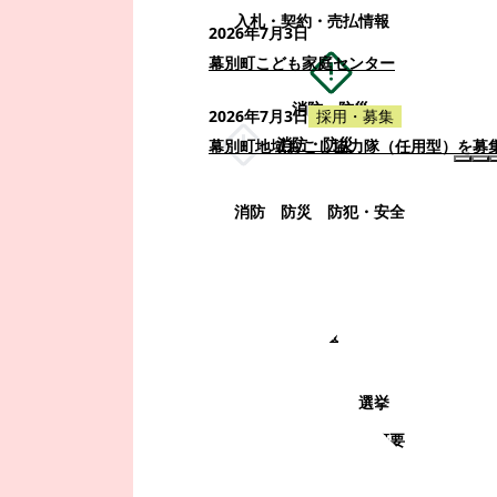
入札・契約・売払情報
2026年7月3日
幕別町こども家庭センター
消防・防災
2026年7月3日
採用・募集
消防・防災
幕別町地域おこし協力隊（任用型）を募
消防
防災
防犯・安全
町政情報
町政情報
監査
広告募集
選挙
町の取り組み
町の概要
町政運営・行政改革