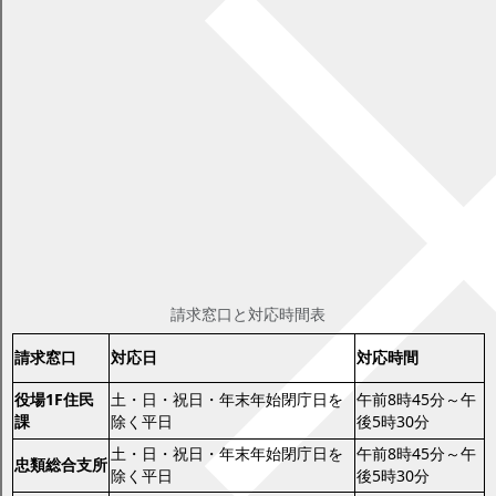
本人かどうか確認させていただきます。
1点で確認する書類
運転免許証、パスポート、マイナンバーカード、身体障害者手帳
など
※個人番号通知カードは本人確認書類には使用できません。
2点で確認する書類
健康保険証、年金手帳（証書）、介護保険被保険者証、学生証
など
請求窓口
請求窓口と対応時間表
請求窓口
対応日
対応時間
役場1F住民
土・日・祝日・年末年始閉庁日を
午前8時45分～午
課
除く平日
後5時30分
土・日・祝日・年末年始閉庁日を
午前8時45分～午
忠類総合支所
除く平日
後5時30分