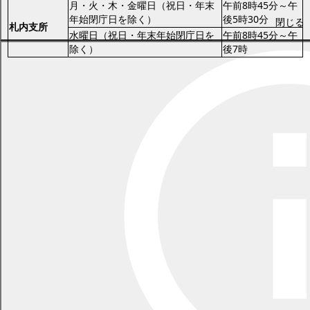
月・火・木・金曜日（祝日・年末
午前8時45分～午
年始閉庁日を除く）
後5時30分
閉じる
札内支所
水曜日（祝日・年末年始閉庁日を
午前8時45分～午
除く）
後7時
役場住民課と忠類総合支所では、毎週月曜日と木曜日（祝日などを
除く）の午後5時30分から午後8時まで証明書の夜間交付を行ってい
ます。※事前に電話による予約が必要です。