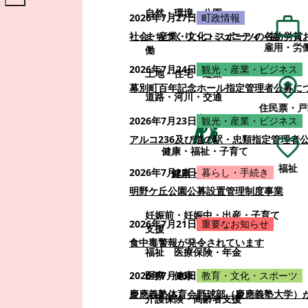
自然・環境・公園
2026年7月27日
町政情報
まちづくり・コミュニティ・協
社会・産業・文化・スポーツの各功労賞
雇用・労
働
2026年7月24日
観光・産業・ビジネス
土地・住宅・建築
幕別町百年記念ホール指定管理者公募に
道路・河川・交通
住民票・戸
2026年7月23日
観光・産業・ビジネス
アルコ236及び道の駅・忠類指定管理者
健康・福祉・子育て
福祉
2026年7月22日
暮らし・手続き
健康・福祉・子育て
明野ケ丘公園公募設置管理制度事業
妊娠前・妊娠中・出産・子育て
2026年7月21日
重要なお知らせ
支援
食中毒警報が発令されています
福祉
医療保険・年金
医療・健康
2026年7月16日
教育・文化・スポーツ
慶應義塾体育会野球部（慶應義塾大学）
介護保険・高齢者支援