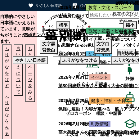
文字サイズ
サイト内検
やさしい日本語
ひらがなをつける
2026年8月4日
教育・文化・スポーツ
現在の文字サ
本文へスキップする
企画展に向けて：安東ウメ子さんとの思
自動的にやさしい
注目ワー
日本語にかえられ
標準
縮小
ています。意味が
2026年8月3日
観光・産業・ビジネス
背景色変
マイナンバーカード（個人番号カード）
暮らしの便利帳
ちがうことがあり
「幕別やさい月イチ菜」の実施について
ます。
文字
黒
文字
白
忠類ナウマン象LINEスタンプ
パオく
ふ
言
も
背景
白
背景
黒
検索
目的から探
2026年8月3日
防災・消防
り
い
と
やさしい日本語
ふりがなをつける
ふりがなを
が
替
の
幕別町防災フェアの開催について
な
え
ペ
を
に
ー
くらし・手続き
2026年7月31日
イベント
妊娠
け
つ
ジ
くらし・手続き
す
い
を
第30回忠類ふるさと盆踊り大会の開催に
て
み
ふ
る
2026年7月29日
健康・福祉・子育て
り
住民票・戸籍
税金
出産
が
気軽に運動！内容が選べる 筋力アップ
ゼロカーボン
相談・申請書
な
を
ペット・動植物
ごみ
2026年7月28日
町政情報
み
髙木美帆さんの国民栄誉賞受賞決定に係
学校教育
る
上水道・下水道
墓地・斎場