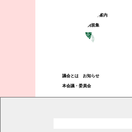
町政への参加
観光地・公共施設等案内
電子掲示場・例規集
幕別町議会
幕別町議会
議会とは
お知らせ
本会議・委員会
現在の位置
トップページ
くらし・手続き
住民票・戸籍
戸籍
身分証明書
身分証明書