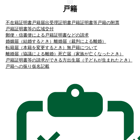
戸籍
不在籍証明書
戸籍届出受理証明書
戸籍証明書等
戸籍の附票
戸籍証明書等の広域交付
郵便・信書便による戸籍証明書などの請求
婚姻届（結婚するとき）
離婚届（裁判による離婚）
転籍届（本籍を変更するとき）
無戸籍について
離婚届（協議による離婚）
死亡届（家族が亡くなったとき）
戸籍証明書等の請求ができる方
出生届（子どもが生まれたとき）
戸籍への振り仮名記載