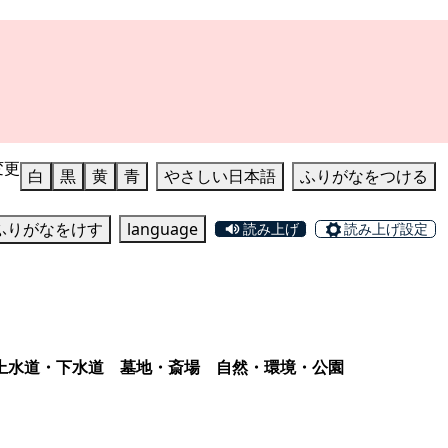
変更
白
黒
黄
青
やさしい日本語
ふりがなをつける
ふりがなをけす
language
読み上げ
読み上げ設定
上水道・下水道
墓地・斎場
自然・環境・公園