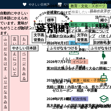
文字サイズ
サイト内検
やさしい日本語
ひらがなをつける
2026年8月4日
教育・文化・スポーツ
現在の文字サ
本文へスキップする
企画展に向けて：安東ウメ子さんとの思
自動的にやさしい
注目ワー
日本語にかえられ
標準
縮小
ています。意味が
2026年8月3日
観光・産業・ビジネス
背景色変
マイナンバーカード（個人番号カード）
暮らしの便利帳
ちがうことがあり
「幕別やさい月イチ菜」の実施について
ます。
文字
黒
文字
白
忠類ナウマン象LINEスタンプ
パオく
ふ
言
も
背景
白
背景
黒
検索
目的から探
2026年8月3日
防災・消防
り
い
と
やさしい日本語
ふりがなをつける
ふりがなを
が
替
の
幕別町防災フェアの開催について
な
え
ペ
を
に
ー
くらし・手続き
2026年7月31日
イベント
妊娠
け
つ
ジ
くらし・手続き
す
い
を
第30回忠類ふるさと盆踊り大会の開催に
て
み
ふ
る
2026年7月29日
健康・福祉・子育て
り
住民票・戸籍
税金
出産
が
気軽に運動！内容が選べる 筋力アップ
ゼロカーボン
相談・申請書
な
を
ペット・動植物
ごみ
2026年7月28日
町政情報
み
髙木美帆さんの国民栄誉賞受賞決定に係
学校教育
る
上水道・下水道
墓地・斎場