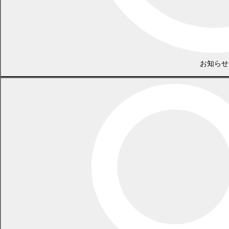
・
名の振り仮名の届 記入例（15歳以上） (544.4KB)
(
PDF
544.4 KB)
・
名の振り仮名の届 記入例（15歳未満） (612.5KB)
(
PDF
お知らせ
612.5 KB)
市区町村長による氏や名の振り仮名の記録
改正法の施行日から1年以内（令和7年5月26日から令和8年5月25
日まで）に届出が無かった場合、管轄法務局長の許可を得て、通知
書に記載された振り仮名を戸籍に記載します。この方法により、ふ
だん使用している読み方と異なる振り仮名が記載された場合は、一
度に限り氏や名の振り仮名の変更届出を行うことができます。
なお、
すでに届出した振り仮名を変更したい場合は、家庭裁判所
の許可が必要
となります。
戸籍に記載できる振り仮名
戸籍に記載できる振り仮名は、一般の読み方として認められるもの
になります。