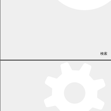
一般の読み方と認められる例
1．部分音訓の例
音読み又は訓読みの一部を当てたもの
心愛（ココ・ア）、桜良（サ・ラ）
2．熟字訓の例
漢字からなる単語に、熟字単位で訓読み（訓）を当てたもの
飛鳥（アスカ）、乙女（オトメ）、海老（エビ）、伊達（ダ
テ）、清水（シミズ）、五月（サツキ）、
常磐（トキワ）、日向（ヒナタ）、日和（ヒヨリ）、吹雪（フブ
キ）、紅葉（モミジ）、百合（ユリ）
検索
3．置き字の例
直接読まないもの
美空（ソラ）、彩夢（ユメ）
一般の読み方であることを確認できない場合には、出生届の提出
時に名づけの由来等を詳細に記述していただいたたり、名前を決め
る際に参考とした書籍等の提出を求める場合があります。
一般の読み方とは認められないもの
社会を混乱させるものとして認められない読み方