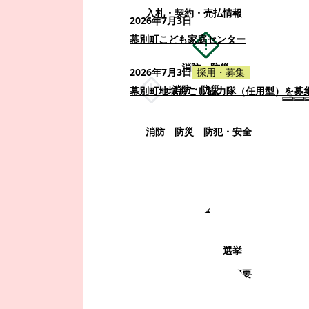
入札・契約・売払情報
2026年7月3日
幕別町こども家庭センター
消防・防災
2026年7月3日
採用・募集
消防・防災
幕別町地域おこし協力隊（任用型）を募
消防
防災
防犯・安全
町政情報
町政情報
監査
広告募集
選挙
町の取り組み
町の概要
町政運営・行政改革