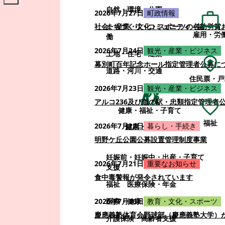
自然・環境・公園
2026年7月27日
町政情報
まちづくり・コミュニティ・協
社会・産業・文化・スポーツの各功労賞
雇用・労
働
2026年7月24日
観光・産業・ビジネス
土地・住宅・建築
幕別町百年記念ホール指定管理者公募に
道路・河川・交通
住民票・戸
2026年7月23日
観光・産業・ビジネス
アルコ236及び道の駅・忠類指定管理者
健康・福祉・子育て
福祉
2026年7月22日
暮らし・手続き
健康・福祉・子育て
明野ケ丘公園公募設置管理制度事業
妊娠前・妊娠中・出産・子育て
2026年7月21日
重要なお知らせ
支援
食中毒警報が発令されています
福祉
医療保険・年金
医療・健康
2026年7月16日
教育・文化・スポーツ
慶應義塾体育会野球部（慶應義塾大学）
介護保険・高齢者支援