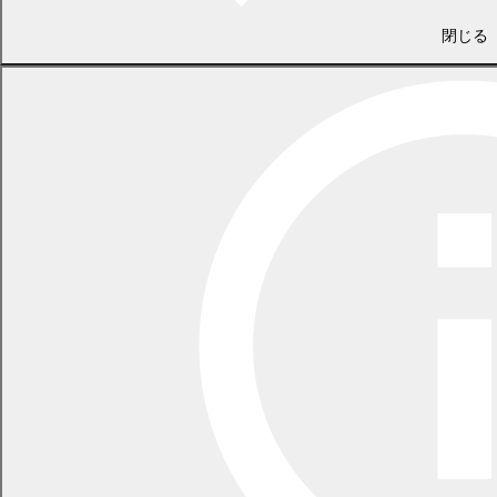
⑴ 氏の振り仮名の届出
閉じる
届出のできる方を通知書に記載しております。
原則として戸籍の筆頭者が単独で届出することとなります。筆頭
者が除籍されている場合にはその配偶者、その配偶者も除籍されて
いる場合には子が届出することとなります。
戸籍に在籍している方と十分にご相談のうえ、届出を行ってくだ
さい。
・
氏の振り仮名の届
(
PDF 98.7 KB)
・
氏の振り仮名の届 記入例
(
PDF 837.6 KB)
⑵ 名の振り仮名の届出
本人、または15歳未満の場合は原則として親権者等の法定代理人
が届出することとなります。
・
名の振り仮名の届
(
PDF 96.0 KB)