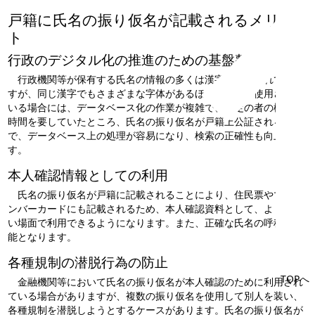
戸籍に氏名の振り仮名が記載されるメリッ
ト
行政のデジタル化の推進のための基盤整備
行政機関等が保有する氏名の情報の多くは漢字で表記されていま
すが、同じ漢字でもさまざまな字体があるほか、外字が使用されて
いる場合には、データベース化の作業が複雑で、特定の者の検索に
時間を要していたところ、氏名の振り仮名が戸籍上公証されること
で、データベース上の処理が容易になり、検索の正確性も向上しま
す。
本人確認情報としての利用
氏名の振り仮名が戸籍に記載されることにより、住民票やマイナ
ンバーカードにも記載されるため、本人確認資料として、より幅広
い場面で利用できるようになります。また、正確な氏名の呼称も可
能となります。
各種規制の潜脱行為の防止
TOPへ
金融機関等において氏名の振り仮名が本人確認のために利用され
ている場合がありますが、複数の振り仮名を使用して別人を装い、
各種規制を潜脱しようとするケースがあります。氏名の振り仮名が