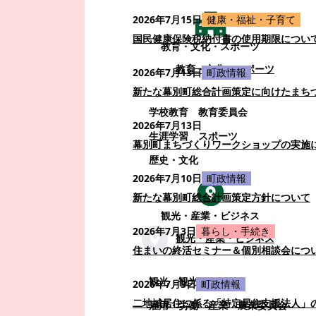
2026年7月15日
健康・福祉・子育て
国民健康保険税納付書の使用期限につい
教育・文化・スポーツ
教育・文化・スポーツ
2026年7月13日
町政情報
新たな幕別町総合計画策定に向けたまち
学校教育
教育委員会
2026年7月13日
生涯学習
スポーツ
幕別町まちづくりワークショップの実施
歴史・文化
2026年7月10日
町政情報
新たな幕別町総合計画策定方針について
観光・産業・ビジネス
2026年7月3日
暮らし・手続き
観光・産業・ビジネス
住まいの終活セミナー＆個別相談会につ
観光
観光・イベント
2026年7月3日
町政情報
二地域居住に係る「特定居住支援法人」
雇用・労働
産業
農業委員会