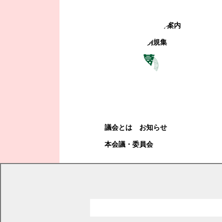
町政への参加
観光地・公共施設等案内
電子掲示場・例規集
幕別町議会
幕別町議会
議会とは
お知らせ
本会議・委員会
現在の位置
トップページ
くらし・手続き
住民票・戸籍
戸籍
戸籍への振り仮名記載