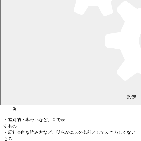
・漢字の意味や読み方との関連性をおよそ又は全く認めること
ができない読み方
（例）「太郎」を「ジョージ」又は、「マイケル」と読ませ
る。
・漢字に対応するものに加え、これと明らかに異なる別の単語
を付加し、漢字との関連性をおよそ又は全く認めることができ
ない読み方
（例）「健」を「ケンイチロウ」、「ケンサマ」と読ませ
る。
・漢字の持つ意味とは反対の意味による読み方であったり、漢
字の持つ意味や読み方からすると、別人と誤解されたり読み違
い（書き違い）と誤解されたりする読み方
（例）「高」を「ヒクシ」、「鈴木」を「サトウ」、「太
郎」を「ジロウ」と読ませる。
設定
社会通念上相当とはいえないものとして認められない読み方の
例
・差別的・卑わいなど、音で表した場合に著しい不快感を引きおこ
すもの
・反社会的な読み方など、明らかに人の名前としてふさわしくない
もの