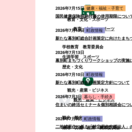
2026年7月15日
健康・福祉・子育て
国民健康保険税納付書の使用期限につい
教育・文化・スポーツ
教育・文化・スポーツ
2026年7月13日
町政情報
新たな幕別町総合計画策定に向けたまち
学校教育
教育委員会
2026年7月13日
生涯学習
スポーツ
幕別町まちづくりワークショップの実施
歴史・文化
2026年7月10日
町政情報
新たな幕別町総合計画策定方針について
観光・産業・ビジネス
2026年7月3日
暮らし・手続き
観光・産業・ビジネス
住まいの終活セミナー＆個別相談会につ
観光
観光・イベント
2026年7月3日
町政情報
二地域居住に係る「特定居住支援法人」
雇用・労働
産業
農業委員会