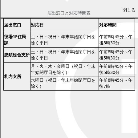
幕別町での届出窓口
閉じる
届出窓口と対応時間表
届出窓口
対応日
対応時間
役場1F住民
土・日・祝日・年末年始閉庁日を
午前8時45分～午
課
除く平日
後5時30分
土・日・祝日・年末年始閉庁日を
午前8時45分～午
忠類総合支所
除く平日
後5時30分
月・火・木・金曜日（祝日・年末
午前8時45分～午
年始閉庁日を除く）
後5時30分
札内支所
水曜日（祝日・年末年始閉庁日を
午前8時45分～午
除く）
後7時
※業務時間外の届出は、役場（宿直室）および忠類総合支所（受
付）でお預かりします。
婚姻届と併せて行う手続
婚姻に伴い住所が変更になる場合は、婚姻届とは別に住所変更の
手続が必要です。
住所変更の手続については、
住民票
ページをご覧ください。