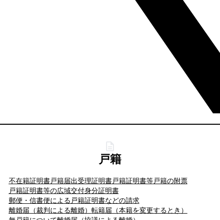
戸籍
不在籍証明書
戸籍届出受理証明書
戸籍証明書等
戸籍の附票
戸籍証明書等の広域交付
身分証明書
郵便・信書便による戸籍証明書などの請求
離婚届（裁判による離婚）
転籍届（本籍を変更するとき）
無戸籍について
離婚届（協議による離婚）