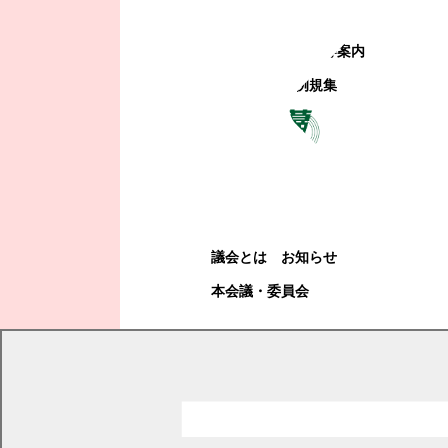
町政への参加
観光地・公共施設等案内
電子掲示場・例規集
幕別町議会
幕別町議会
議会とは
お知らせ
本会議・委員会
現在の位置
トップページ
くらし・手続き
住民票・戸籍
戸籍
婚姻届（結婚するとき）