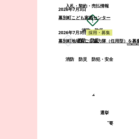
入札・契約・売払情報
2026年7月3日
幕別町こども家庭センター
消防・防災
2026年7月3日
採用・募集
消防・防災
幕別町地域おこし協力隊（任用型）を募
消防
防災
防犯・安全
町政情報
町政情報
監査
広告募集
選挙
町の取り組み
町の概要
町政運営・行政改革