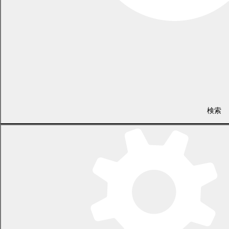
住民課 戸籍住民係
電話 0155-54-2288
/ FAX 0155-55-3008
（土日・祝日を除く平日の午前8時45分から午後5時30分まで
〔12月29日から1月3日までを除く〕）
検索
〒089-0692 北海道中川郡幕別町本町130番地1
LINEで
共有
Facebookで
共有