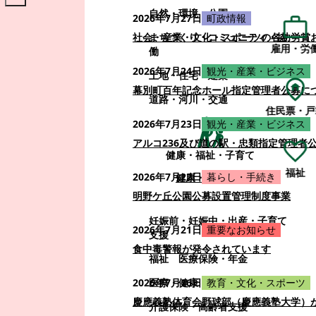
自然・環境・公園
2026年7月27日
町政情報
まちづくり・コミュニティ・協
社会・産業・文化・スポーツの各功労賞
雇用・労
働
2026年7月24日
観光・産業・ビジネス
土地・住宅・建築
幕別町百年記念ホール指定管理者公募に
道路・河川・交通
住民票・戸
2026年7月23日
観光・産業・ビジネス
アルコ236及び道の駅・忠類指定管理者
健康・福祉・子育て
福祉
2026年7月22日
暮らし・手続き
健康・福祉・子育て
明野ケ丘公園公募設置管理制度事業
妊娠前・妊娠中・出産・子育て
2026年7月21日
重要なお知らせ
支援
食中毒警報が発令されています
福祉
医療保険・年金
医療・健康
2026年7月16日
教育・文化・スポーツ
慶應義塾体育会野球部（慶應義塾大学）
介護保険・高齢者支援