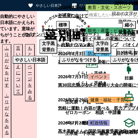
文字サイズ
サイト内検
やさしい日本語
ひらがなをつける
2026年8月4日
教育・文化・スポーツ
現在の文字サ
本文へスキップする
企画展に向けて：安東ウメ子さんとの思
自動的にやさしい
注目ワー
日本語にかえられ
標準
縮小
ています。意味が
2026年8月3日
観光・産業・ビジネス
背景色変
マイナンバーカード（個人番号カード）
暮らしの便利帳
ちがうことがあり
「幕別やさい月イチ菜」の実施について
ます。
文字
黒
文字
白
忠類ナウマン象LINEスタンプ
パオく
ふ
言
も
背景
白
背景
黒
検索
目的から探
2026年8月3日
防災・消防
り
い
と
やさしい日本語
ふりがなをつける
ふりがなを
が
替
の
幕別町防災フェアの開催について
な
え
ペ
を
に
ー
くらし・手続き
2026年7月31日
イベント
妊娠
け
つ
ジ
くらし・手続き
す
い
を
第30回忠類ふるさと盆踊り大会の開催に
て
み
ふ
る
2026年7月29日
健康・福祉・子育て
り
住民票・戸籍
税金
出産
が
気軽に運動！内容が選べる 筋力アップ
ゼロカーボン
相談・申請書
な
を
ペット・動植物
ごみ
2026年7月28日
町政情報
み
髙木美帆さんの国民栄誉賞受賞決定に係
学校教育
る
上水道・下水道
墓地・斎場