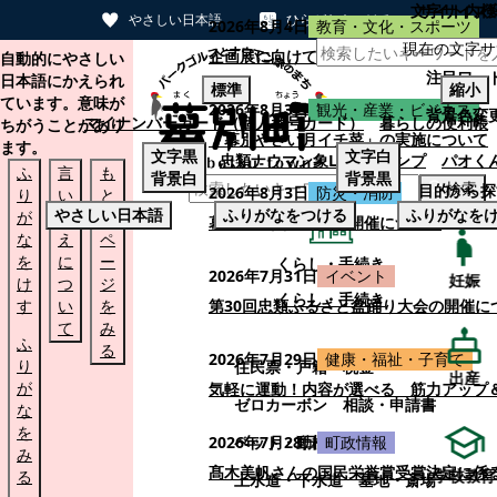
文字サイズ
サイト内検
やさしい日本語
ひらがなをつける
2026年8月4日
教育・文化・スポーツ
現在の文字サ
本文へスキップする
企画展に向けて：安東ウメ子さんとの思
自動的にやさしい
注目ワー
日本語にかえられ
標準
縮小
ています。意味が
2026年8月3日
観光・産業・ビジネス
背景色変
マイナンバーカード（個人番号カード）
暮らしの便利帳
ちがうことがあり
「幕別やさい月イチ菜」の実施について
ます。
文字
黒
文字
白
忠類ナウマン象LINEスタンプ
パオく
ふ
言
も
背景
白
背景
黒
検索
目的から探
2026年8月3日
防災・消防
り
い
と
やさしい日本語
ふりがなをつける
ふりがなを
が
替
の
幕別町防災フェアの開催について
な
え
ペ
を
に
ー
くらし・手続き
2026年7月31日
イベント
妊娠
け
つ
ジ
くらし・手続き
す
い
を
第30回忠類ふるさと盆踊り大会の開催に
て
み
ふ
る
2026年7月29日
健康・福祉・子育て
り
住民票・戸籍
税金
出産
が
気軽に運動！内容が選べる 筋力アップ
ゼロカーボン
相談・申請書
な
を
ペット・動植物
ごみ
2026年7月28日
町政情報
み
髙木美帆さんの国民栄誉賞受賞決定に係
学校教育
る
上水道・下水道
墓地・斎場