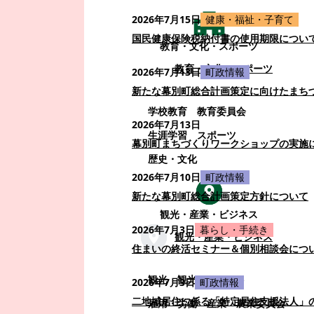
2026年7月15日
健康・福祉・子育て
国民健康保険税納付書の使用期限につい
教育・文化・スポーツ
教育・文化・スポーツ
2026年7月13日
町政情報
新たな幕別町総合計画策定に向けたまち
学校教育
教育委員会
2026年7月13日
生涯学習
スポーツ
幕別町まちづくりワークショップの実施
歴史・文化
2026年7月10日
町政情報
新たな幕別町総合計画策定方針について
観光・産業・ビジネス
2026年7月3日
暮らし・手続き
観光・産業・ビジネス
住まいの終活セミナー＆個別相談会につ
観光
観光・イベント
2026年7月3日
町政情報
二地域居住に係る「特定居住支援法人」
雇用・労働
産業
農業委員会