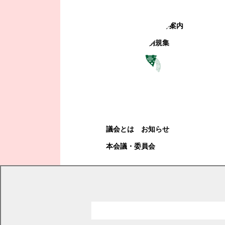
町政への参加
観光地・公共施設等案内
電子掲示場・例規集
幕別町議会
幕別町議会
議会とは
お知らせ
本会議・委員会
現在の位置
トップページ
幕別町議会
本会議・委員会
議案
議事日程と議案・説明資料