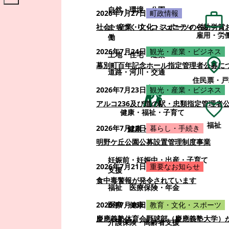
自然・環境・公園
2026年7月27日
町政情報
まちづくり・コミュニティ・協
社会・産業・文化・スポーツの各功労賞
雇用・労
働
2026年7月24日
観光・産業・ビジネス
土地・住宅・建築
幕別町百年記念ホール指定管理者公募に
道路・河川・交通
住民票・戸
2026年7月23日
観光・産業・ビジネス
アルコ236及び道の駅・忠類指定管理者
健康・福祉・子育て
福祉
2026年7月22日
暮らし・手続き
健康・福祉・子育て
明野ケ丘公園公募設置管理制度事業
妊娠前・妊娠中・出産・子育て
2026年7月21日
重要なお知らせ
支援
食中毒警報が発令されています
福祉
医療保険・年金
医療・健康
2026年7月16日
教育・文化・スポーツ
慶應義塾体育会野球部（慶應義塾大学）
介護保険・高齢者支援