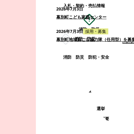
入札・契約・売払情報
2026年7月3日
幕別町こども家庭センター
消防・防災
2026年7月3日
採用・募集
消防・防災
幕別町地域おこし協力隊（任用型）を募
消防
防災
防犯・安全
町政情報
町政情報
監査
広告募集
選挙
町の取り組み
町の概要
町政運営・行政改革