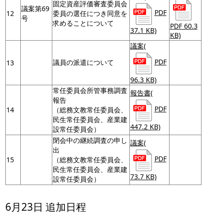
固定資産評価審査委員会
議案第69
PDF
12
委員の選任につき同意を
号
求めることについて
PDF 60.3
37.1 KB)
KB)
議案
(
PDF
議員の派遣について
13
96.3 KB)
常任委員会所管事務調査
報告書
(
報告
PDF
14
（総務文教常任委員会、
民生常任委員会、産業建
447.2 KB)
設常任委員会）
閉会中の継続調査の申し
議案
(
出
PDF
15
（総務文教常任委員会、
民生常任委員会、産業建
73.7 KB)
設常任委員会）
6月23日 追加日程