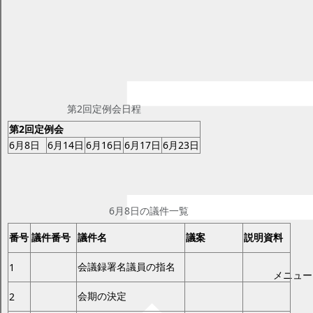
平成28年第2回定例会
ページID：17001777
更新日2025年2月17日
印刷プレビュー
議事日程と定例会・臨時会議案
第2回定例会日程
第2回定例会
6月8日
6月14日
6月16日
6月17日
6月23日
6月8日
6月8日の議件一覧
番号
議件番号
議件名
議案
説明資料
会議録署名議員の指名
1
メニュー
会期の決定
2