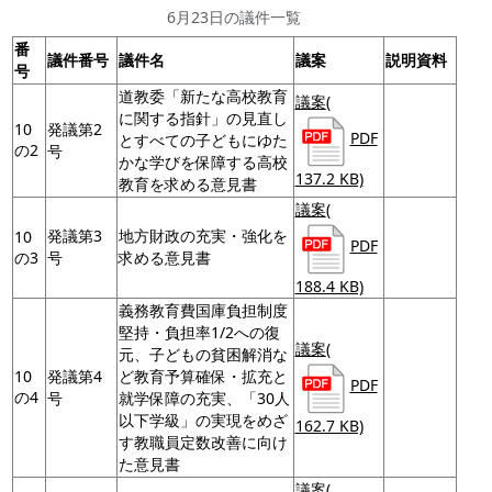
6月23日の議件一覧
番
議件番号
議件名
議案
説明資料
号
道教委「新たな高校教育
議案
(
に関する指針」の見直し
10
発議第2
PDF
とすべての子どもにゆた
の2
号
かな学びを保障する高校
137.2 KB)
教育を求める意見書
議案
(
発議第3
地方財政の充実・強化を
10
PDF
の3
号
求める意見書
188.4 KB)
義務教育費国庫負担制度
堅持・負担率1/2への復
議案
(
元、子どもの貧困解消な
10
発議第4
ど教育予算確保・拡充と
PDF
の4
号
就学保障の充実、「30人
以下学級」の実現をめざ
162.7 KB)
す教職員定数改善に向け
た意見書
議案
(