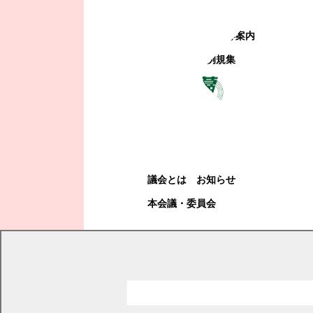
町政への参加
観光地・公共施設等案内
電子掲示場・例規集
幕別町議会
幕別町議会
議会とは
お知らせ
本会議・委員会
現在の位置
トップページ
幕別町議会
本会議・委員会
議案
議事日程と議案・説明資料
平成28年度議案・説明資料詳細
平成28年第2回定例会