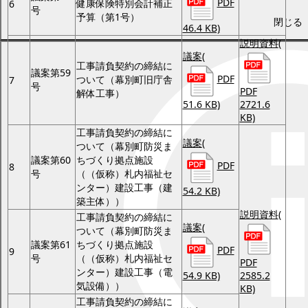
PDF
健康保険特別会計補正
6
号
予算（第1号）
閉じる
46.4 KB)
説明資料
(
議案
(
工事請負契約の締結に
議案第59
PDF
ついて（幕別町旧庁舎
7
号
PDF
解体工事）
51.6 KB)
2721.6
KB)
工事請負契約の締結に
議案
(
ついて（幕別町防災ま
議案第60
ちづくり拠点施設
PDF
8
号
（（仮称）札内福祉セ
ンター）建設工事（建
54.2 KB)
築主体））
説明資料
(
工事請負契約の締結に
議案
(
ついて（幕別町防災ま
議案第61
ちづくり拠点施設
PDF
9
号
（（仮称）札内福祉セ
PDF
ンター）建設工事（電
54.9 KB)
2585.2
気設備））
KB)
工事請負契約の締結に