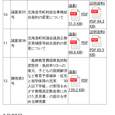
説明資料
(
議案
(
議案第55
北海道市町村総合事務組
PDF
10
号
合規約の変更について
PDF 94.3
51.5 KB)
KB)
説明資料
(
議案
(
北海道町村議会議員公務
議案第56
PDF
11
災害補償等組合規約の変
号
更について
PDF 65.5
49.6 KB)
KB)
「義務教育費国庫負担制
度堅持・負担率1/2への
復元、子どもの貧困解消
議案
(
など教育予算確保・拡充
陳情第5
PDF
12
と就学保障の充実、「30
号
人以下学級」の実現をめ
139.2 KB)
ざす教職員定数改善に向
けた意見書」の提出を求
める陳情書