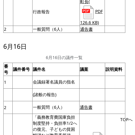
町長
(
PDF
行政報告
126.6 KB)
2
一般質問（6人）
通告書
6月16日
6月16日の議件一覧
番
議件番号
議件名
議案
説明資料
号
会議録署名議員の指名
1
(諸般の報告)
一般質問（6人）
通告書
2
「義務教育費国庫負担
TOPへ
制度堅持・負担率1/2へ
の復元、子どもの貧困