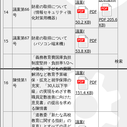
議案
(
財産の取得について
議案第66
PDF
14
（情報セキュリティ強
号
化対策用機器）
PDF 205.6
50.2 KB)
KB)
議案
(
議案第67
財産の取得について
PDF
15
号
（パソコン端末機）
53.8 KB)
「義務教育費国庫負担
検索
制度堅持・負担率1/2へ
の復元、子どもの貧困
議案
(
解消など教育予算確
陳情第1
保・拡充と就学保障の
PDF
16
号
充実、「30人以下学
級」の実現をめざす教
151.4 KB)
職員定数改善に向けた
意見書」の提出を求め
る陳情書
「道教委『新たな高校
教育に関する指針』の
議案
(
見直しとすべての子ど