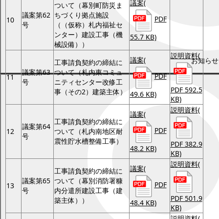
議案
(
ついて（幕別町防災ま
議案第62
ちづくり拠点施設
PDF
10
号
（（仮称）札内福祉セ
ンター）建設工事（機
55.7 KB)
械設備））
説明資料
(
議案
(
お知らせ
工事請負契約の締結に
議案第63
ついて（札内東コミュ
PDF
11
号
ニティセンター改修工
PDF 592.5
事（その2）建築主体）
49.6 KB)
KB)
説明資料
(
議案
(
工事請負契約の締結に
議案第64
PDF
12
ついて（札内南地区耐
号
震性貯水槽整備工事）
PDF 382.9
48.2 KB)
KB)
説明資料
(
議案
(
工事請負契約の締結に
議案第65
ついて（幕別消防署糠
PDF
13
号
内分遣所建設工事（建
PDF 501.9
築主体））
48.4 KB)
KB)
説明資料
(