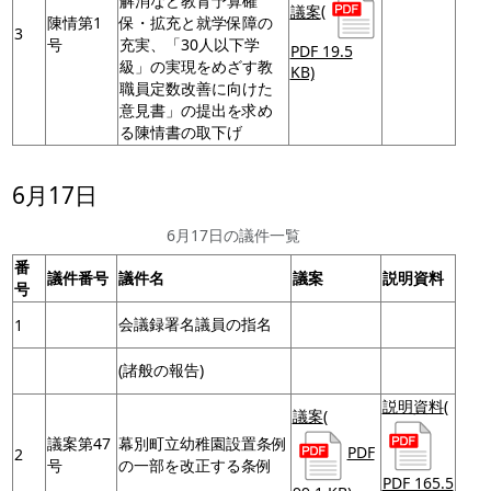
解消など教育予算確
議案
(
陳情第1
保・拡充と就学保障の
3
号
充実、「30人以下学
PDF 19.5
級」の実現をめざす教
KB)
職員定数改善に向けた
意見書」の提出を求め
る陳情書の取下げ
6月17日
6月17日の議件一覧
番
議件番号
議件名
議案
説明資料
号
会議録署名議員の指名
1
(諸般の報告)
説明資料
(
議案
(
議案第47
幕別町立幼稚園設置条例
PDF
2
号
の一部を改正する条例
PDF 165.5