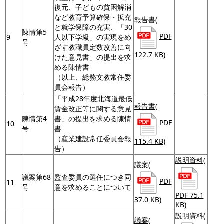
復元、子どもの貧困解消
など教育予算確保・拡充
報告書
(
と就学保障の充実、「30
陳情第5
PDF
9
人以下学級」の実現をめ
号
ざす教職員定数改善に向
122.7 KB)
けた意見書」の提出を求
める陳情書
（以上、総務文教常任委
員会報告）
「平成28年度北海道最低
報告書
(
賃金改正等に関する意見
陳情第4
書」の提出を求める陳情
PDF
10
号
書
（産業建設常任委員会報
115.4 KB)
告）
説明資料
(
議案
(
議案第68
監査委員の選任につき同
PDF
11
号
意を求めることについて
PDF 75.1
37.0 KB)
KB)
説明資料
(
議案
(