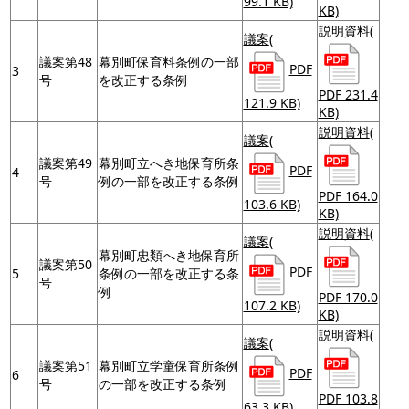
99.1 KB)
KB)
説明資料
(
議案
(
議案第48
幕別町保育料条例の一部
PDF
3
号
を改正する条例
PDF 231.4
121.9 KB)
KB)
説明資料
(
議案
(
議案第49
幕別町立へき地保育所条
PDF
4
号
例の一部を改正する条例
PDF 164.0
103.6 KB)
KB)
説明資料
(
議案
(
幕別町忠類へき地保育所
議案第50
PDF
5
条例の一部を改正する条
号
例
PDF 170.0
107.2 KB)
KB)
説明資料
(
議案
(
議案第51
幕別町立学童保育所条例
PDF
6
号
の一部を改正する条例
PDF 103.8
63.3 KB)