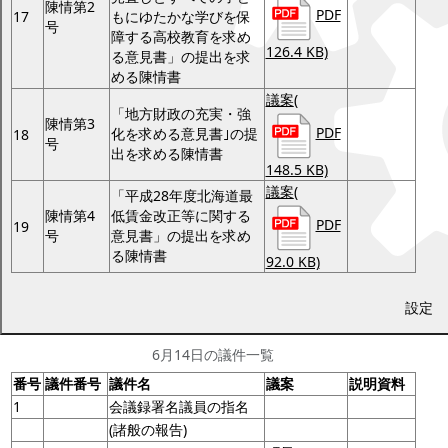
陳情第2
PDF
17
もにゆたかな学びを保
号
障する高校教育を求め
126.4 KB)
る意見書」の提出を求
める陳情書
議案
(
「地方財政の充実・強
陳情第3
PDF
化を求める意見書｣の提
18
号
出を求める陳情書
148.5 KB)
議案
(
「平成28年度北海道最
陳情第4
低賃金改正等に関する
PDF
19
号
意見書」の提出を求め
る陳情書
92.0 KB)
設定
6月14日
6月14日の議件一覧
番号
議件番号
議件名
議案
説明資料
1
会議録署名議員の指名
(諸般の報告)