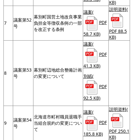
KB)
説明資料
(
議案
(
幕別町国営土地改良事業
議案第52
PDF
7
負担金等徴収条例の一部
号
を改正する条例
PDF 88.5
58.7 KB)
KB)
議案
(
PDF
41.3 KB)
議案第53
幕別町辺地総合整備計画
8
号
の変更について
別紙
(
PDF
92.5 KB)
説明資料
(
議案
(
北海道市町村職員退職手
議案第54
PDF
9
当組合規約の変更につい
号
て
PDF 250.1
185.8 KB)
KB)