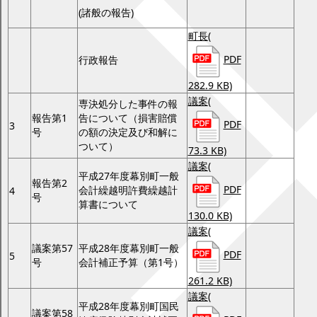
(諸般の報告)
町長
(
PDF
行政報告
282.9 KB)
議案
(
専決処分した事件の報
報告第1
告について（損害賠償
PDF
3
号
の額の決定及び和解に
ついて）
73.3 KB)
議案
(
平成27年度幕別町一般
報告第2
PDF
会計繰越明許費繰越計
4
号
算書について
130.0 KB)
議案
(
議案第57
平成28年度幕別町一般
PDF
5
号
会計補正予算（第1号）
261.2 KB)
議案
(
平成28年度幕別町国民
議案第58