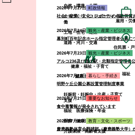
自然・環境・公園
2026年7月27日
町政情報
まちづくり・コミュニティ・協
社会・産業・文化・スポーツの各功労賞
雇用・労
働
2026年7月24日
観光・産業・ビジネス
土地・住宅・建築
幕別町百年記念ホール指定管理者公募に
道路・河川・交通
住民票・戸
2026年7月23日
観光・産業・ビジネス
アルコ236及び道の駅・忠類指定管理者
健康・福祉・子育て
福祉
2026年7月22日
暮らし・手続き
健康・福祉・子育て
明野ケ丘公園公募設置管理制度事業
妊娠前・妊娠中・出産・子育て
2026年7月21日
重要なお知らせ
支援
食中毒警報が発令されています
福祉
医療保険・年金
医療・健康
2026年7月16日
教育・文化・スポーツ
慶應義塾体育会野球部（慶應義塾大学）
介護保険・高齢者支援