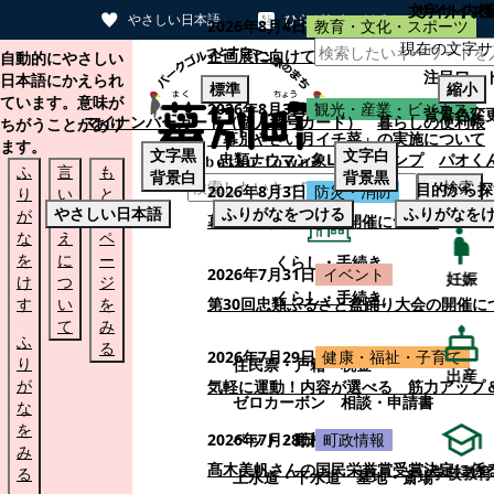
文字サイズ
サイト内検
やさしい日本語
ひらがなをつける
2026年8月4日
教育・文化・スポーツ
現在の文字サ
本文へスキップする
企画展に向けて：安東ウメ子さんとの思
自動的にやさしい
注目ワー
日本語にかえられ
標準
縮小
ています。意味が
2026年8月3日
観光・産業・ビジネス
背景色変
マイナンバーカード（個人番号カード）
暮らしの便利帳
ちがうことがあり
「幕別やさい月イチ菜」の実施について
ます。
文字
黒
文字
白
忠類ナウマン象LINEスタンプ
パオく
ふ
言
も
背景
白
背景
黒
検索
目的から探
2026年8月3日
防災・消防
り
い
と
やさしい日本語
ふりがなをつける
ふりがなを
が
替
の
幕別町防災フェアの開催について
な
え
ペ
を
に
ー
くらし・手続き
2026年7月31日
イベント
妊娠
け
つ
ジ
くらし・手続き
す
い
を
第30回忠類ふるさと盆踊り大会の開催に
て
み
ふ
る
2026年7月29日
健康・福祉・子育て
り
住民票・戸籍
税金
出産
が
気軽に運動！内容が選べる 筋力アップ
ゼロカーボン
相談・申請書
な
を
ペット・動植物
ごみ
2026年7月28日
町政情報
み
髙木美帆さんの国民栄誉賞受賞決定に係
学校教育
る
上水道・下水道
墓地・斎場