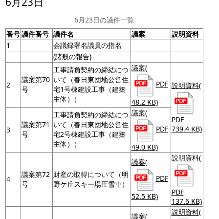
6月23日
6月23日の議件一覧
番号
議件番号
議件名
議案
説明資料
1
会議録署名議員の指名
(諸般の報告)
議案
(
工事請負契約の締結につ
議案第70
いて（春日東団地公営住
PDF
2
説明資料
(
号
宅1号棟建設工事（建築
主体））
48.2 KB)
議案
(
工事請負契約の締結につ
PDF
議案第71
いて（春日東団地公営住
739.4 KB)
PDF
3
号
宅2号棟建設工事（建築
主体））
49.0 KB)
説明資料
(
議案
(
議案第72
財産の取得について（明
PDF
4
号
野ケ丘スキー場圧雪車）
PDF
52.5 KB)
137.6 KB)
説明資料
(
議案
(