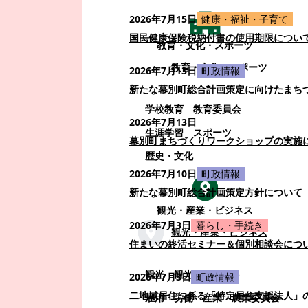
2026年7月15日
健康・福祉・子育て
国民健康保険税納付書の使用期限につい
教育・文化・スポーツ
教育・文化・スポーツ
2026年7月13日
町政情報
新たな幕別町総合計画策定に向けたまち
学校教育
教育委員会
2026年7月13日
生涯学習
スポーツ
幕別町まちづくりワークショップの実施
歴史・文化
2026年7月10日
町政情報
新たな幕別町総合計画策定方針について
観光・産業・ビジネス
2026年7月3日
暮らし・手続き
観光・産業・ビジネス
住まいの終活セミナー＆個別相談会につ
観光
観光・イベント
2026年7月3日
町政情報
二地域居住に係る「特定居住支援法人」
雇用・労働
産業
農業委員会