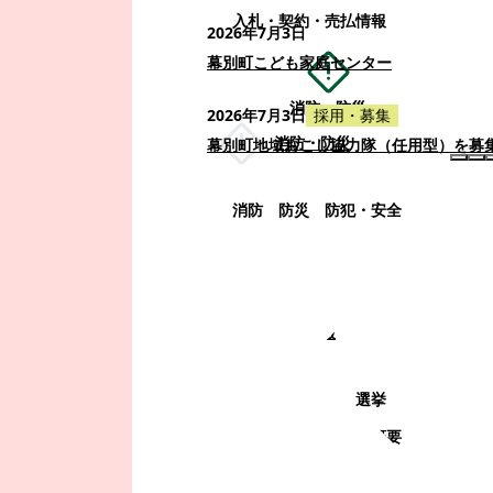
入札・契約・売払情報
2026年7月3日
幕別町こども家庭センター
消防・防災
2026年7月3日
採用・募集
消防・防災
幕別町地域おこし協力隊（任用型）を募
消防
防災
防犯・安全
町政情報
町政情報
監査
広告募集
選挙
町の取り組み
町の概要
町政運営・行政改革