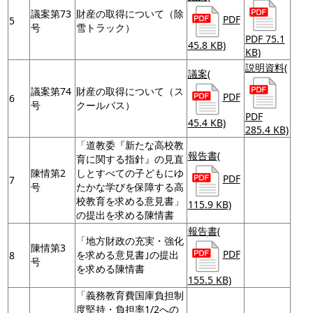
議案第73
財産の取得について（除
PDF
5
号
雪トラック）
PDF 75.1
45.8 KB)
KB)
説明資料
(
議案
(
議案第74
財産の取得について（ス
PDF
6
号
クールバス）
PDF
45.4 KB)
285.4 KB)
「道教委『新たな高校教
報告書
(
育に関する指針』の見直
陳情第2
しとすべての子どもにゆ
PDF
7
号
たかな学びを保障する高
校教育を求める意見書」
115.9 KB)
の提出を求める陳情書
報告書
(
「地方財政の充実・強化
陳情第3
PDF
を求める意見書｣の提出
8
号
を求める陳情書
155.5 KB)
「義務教育費国庫負担制
度堅持・負担率1/2への