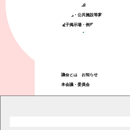
町政への参加
観光地・公共施設等案内
電子掲示場・例規集
幕別町議会
幕別町議会
議会とは
お知らせ
本会議・委員会
現在の位置
トップページ
幕別町議会
本会議・委員会
議案
議案