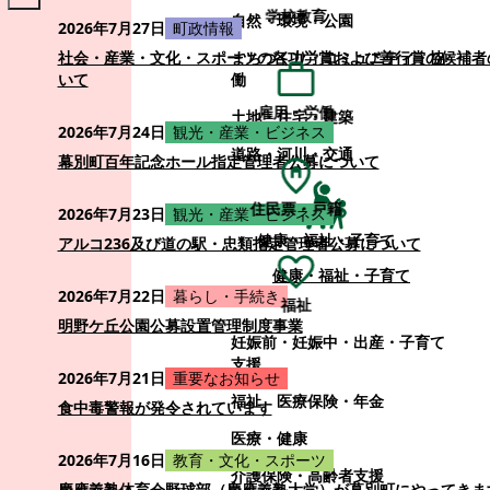
学校教育
自然・環境・公園
2026年7月27日
町政情報
まちづくり・コミュニティ・協
社会・産業・文化・スポーツの各功労賞および善行賞の候補者
働
いて
雇用・労働
土地・住宅・建築
2026年7月24日
観光・産業・ビジネス
道路・河川・交通
幕別町百年記念ホール指定管理者公募について
住民票・戸籍
2026年7月23日
観光・産業・ビジネス
健康・福祉・子育て
アルコ236及び道の駅・忠類指定管理者公募について
健康・福祉・子育て
2026年7月22日
暮らし・手続き
福祉
明野ケ丘公園公募設置管理制度事業
妊娠前・妊娠中・出産・子育て
支援
2026年7月21日
重要なお知らせ
福祉
医療保険・年金
食中毒警報が発令されています
医療・健康
2026年7月16日
教育・文化・スポーツ
介護保険・高齢者支援
慶應義塾体育会野球部（慶應義塾大学）が幕別町にやってきま