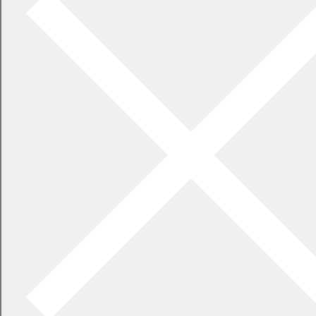
2026年7月21日
食中毒警報が発令されています
2026年5月29日
指定ごみ袋は安定して供給できます