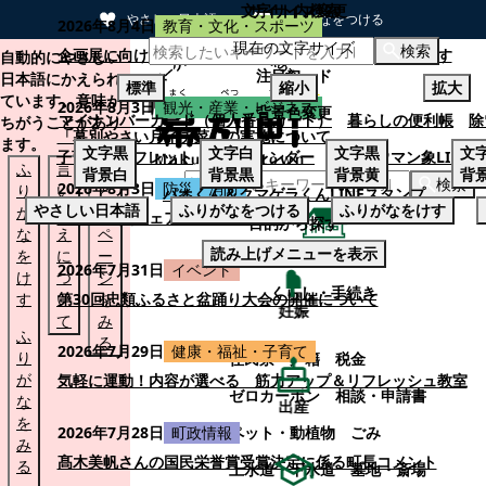
文字サイズ変更
サイト内検索
やさしい日本語
ひらがなをつける
2026年8月4日
教育・文化・スポーツ
現在の文字サイズ
本文へスキップする
検索
企画展に向けて：安東ウメ子さんとの思い出を募集します
自動的にやさしい
注目ワード
日本語にかえられ
標準
縮小
拡大
ています。意味が
2026年8月3日
観光・産業・ビジネス
背景色変更
マイナンバーカード（個人番号カード）
暮らしの便利帳
除
ちがうことがあり
「幕別やさい月イチ菜」の実施について
ます。
文字
黒
文字
白
文字
黒
文
子育てパンフレット
ごみカレンダー
忠類ナウマン象LINE
ふ
言
も
背景
白
背景
黒
背景
黄
背
検索
2026年8月3日
防災・消防
り
い
と
パオくん＆クマゲラくんLINEスタンプ
やさしい日本語
ふりがなをつける
ふりがなをけす
が
替
の
幕別町防災フェアの開催について
目的から探す
な
え
ペ
読み上げメニューを表示
を
に
ー
くらし・手続き
2026年7月31日
イベント
け
つ
ジ
くらし・手続き
す
い
第30回忠類ふるさと盆踊り大会の開催について
を
妊娠
て
み
ふ
る
2026年7月29日
健康・福祉・子育て
り
住民票・戸籍
税金
が
気軽に運動！内容が選べる 筋力アップ＆リフレッシュ教室
ゼロカーボン
相談・申請書
な
出産
を
ペット・動植物
ごみ
2026年7月28日
町政情報
み
髙木美帆さんの国民栄誉賞受賞決定に係る町長コメント
る
上水道・下水道
墓地・斎場