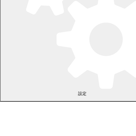
開庁時間：土日・祝日を除く平日の午前8時45分から午後5時30分ま
で
設定