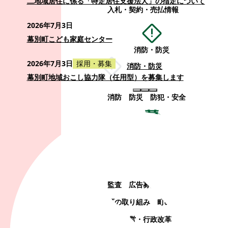
二地域居住に係る「特定居住支援法人」の指定について
入札・契約・売払情報
2026年7月3日
幕別町こども家庭センター
消防・防災
2026年7月3日
採用・募集
消防・防災
幕別町地域おこし協力隊（任用型）を募集します
消防
防災
防犯・安全
町政情報
町政情報
監査
広告募集
選挙
町の取り組み
町の概要
町政運営・行政改革