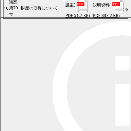
議案
議案
(
説明資料
(
第70
財産の取得について
10
閉じる
号
PDF 51.7 KB)
PDF 337.2 KB)