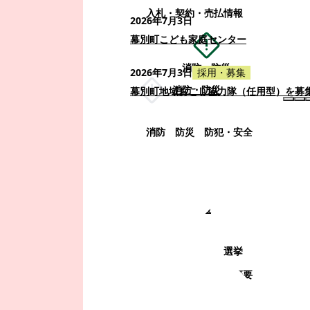
入札・契約・売払情報
2026年7月3日
幕別町こども家庭センター
消防・防災
2026年7月3日
採用・募集
消防・防災
幕別町地域おこし協力隊（任用型）を募
消防
防災
防犯・安全
町政情報
町政情報
監査
広告募集
選挙
町の取り組み
町の概要
町政運営・行政改革