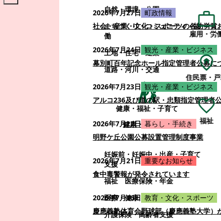
自然・環境・公園
2026年7月27日
町政情報
まちづくり・コミュニティ・協
社会・産業・文化・スポーツの各功労賞
雇用・労
働
2026年7月24日
観光・産業・ビジネス
土地・住宅・建築
幕別町百年記念ホール指定管理者公募に
道路・河川・交通
住民票・戸
2026年7月23日
観光・産業・ビジネス
アルコ236及び道の駅・忠類指定管理者
健康・福祉・子育て
福祉
2026年7月22日
暮らし・手続き
健康・福祉・子育て
明野ケ丘公園公募設置管理制度事業
妊娠前・妊娠中・出産・子育て
2026年7月21日
重要なお知らせ
支援
食中毒警報が発令されています
福祉
医療保険・年金
医療・健康
2026年7月16日
教育・文化・スポーツ
慶應義塾体育会野球部（慶應義塾大学）
介護保険・高齢者支援