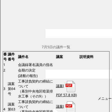
平成25年第3回臨時会
ページID：17001751
更新日2025年2月17日
印刷プレビュー
議事日程と定例会・臨時会議案
第3回臨時会（7月5日）
7月5日の議件一覧
番
議件
議件名
議案
説明資料
号
番号
1
会議録署名議員の指名
2
会期の決定
(諸般の報告)
工事請負契約の締結に
議案
議案
(
ついて
3
第64
（幕別中央地区暗渠排
号
PDF 57.8 KB)
水工事（その9））
メニュー
工事請負契約の締結に
議案
議案
(
ついて
4
第63
（幕別中央地区暗渠排