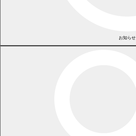
お知らせ
議会事務局
電話 0155-54-6626
（土日・祝日を除く平日の午前8時45分から午後5時30分まで
〔12月29日から1月3日までを除く〕）
〒089-0692 北海道中川郡幕別町本町130番地1
LINEで
共有
Facebookで
共有