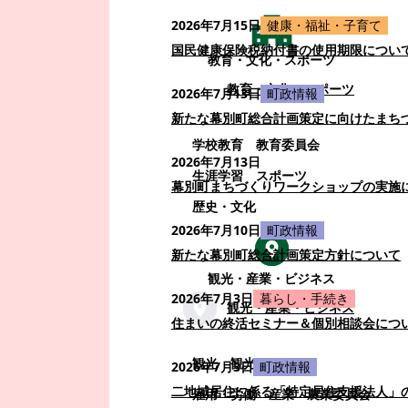
2026年7月15日
健康・福祉・子育て
国民健康保険税納付書の使用期限につい
教育・文化・スポーツ
教育・文化・スポーツ
2026年7月13日
町政情報
新たな幕別町総合計画策定に向けたまち
学校教育
教育委員会
2026年7月13日
生涯学習
スポーツ
幕別町まちづくりワークショップの実施
歴史・文化
2026年7月10日
町政情報
新たな幕別町総合計画策定方針について
観光・産業・ビジネス
2026年7月3日
暮らし・手続き
観光・産業・ビジネス
住まいの終活セミナー＆個別相談会につ
観光
観光・イベント
2026年7月3日
町政情報
二地域居住に係る「特定居住支援法人」
雇用・労働
産業
農業委員会