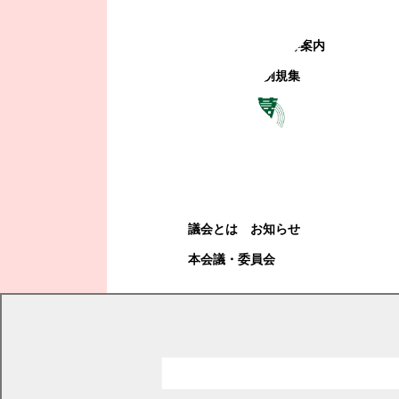
町政への参加
観光地・公共施設等案内
電子掲示場・例規集
幕別町議会
幕別町議会
議会とは
お知らせ
本会議・委員会
現在の位置
トップページ
幕別町議会
本会議・委員会
議案
議事日程と議案・説明資料
平成25年度議案・説明資料詳細
平成25年第3回臨時会