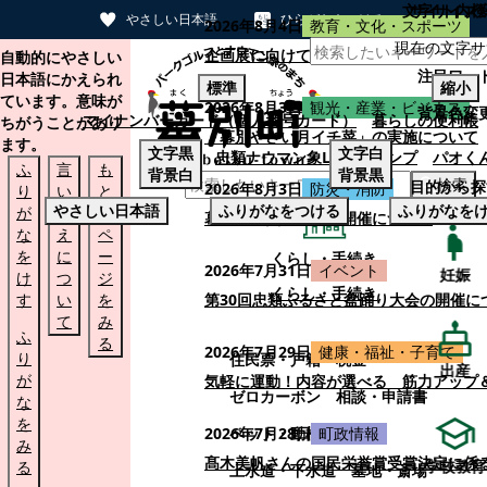
文字サイズ
サイト内検
やさしい日本語
ひらがなをつける
2026年8月4日
教育・文化・スポーツ
現在の文字サ
本文へスキップする
企画展に向けて：安東ウメ子さんとの思
自動的にやさしい
注目ワー
日本語にかえられ
標準
縮小
ています。意味が
2026年8月3日
観光・産業・ビジネス
背景色変
マイナンバーカード（個人番号カード）
暮らしの便利帳
ちがうことがあり
「幕別やさい月イチ菜」の実施について
ます。
文字
黒
文字
白
忠類ナウマン象LINEスタンプ
パオく
ふ
言
も
背景
白
背景
黒
検索
目的から探
2026年8月3日
防災・消防
り
い
と
やさしい日本語
ふりがなをつける
ふりがなを
が
替
の
幕別町防災フェアの開催について
な
え
ペ
を
に
ー
くらし・手続き
2026年7月31日
イベント
妊娠
け
つ
ジ
くらし・手続き
す
い
を
第30回忠類ふるさと盆踊り大会の開催に
て
み
ふ
る
2026年7月29日
健康・福祉・子育て
り
住民票・戸籍
税金
出産
が
気軽に運動！内容が選べる 筋力アップ
ゼロカーボン
相談・申請書
な
を
ペット・動植物
ごみ
2026年7月28日
町政情報
み
髙木美帆さんの国民栄誉賞受賞決定に係
学校教育
る
上水道・下水道
墓地・斎場