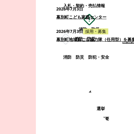
入札・契約・売払情報
2026年7月3日
幕別町こども家庭センター
消防・防災
2026年7月3日
採用・募集
消防・防災
幕別町地域おこし協力隊（任用型）を募
消防
防災
防犯・安全
町政情報
町政情報
監査
広告募集
選挙
町の取り組み
町の概要
町政運営・行政改革