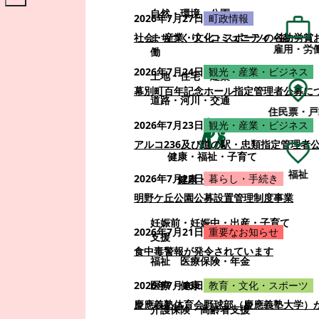
自然・環境・公園
2026年7月27日
町政情報
まちづくり・コミュニティ・協
社会・産業・文化・スポーツの各功労賞
雇用・労
働
2026年7月24日
観光・産業・ビジネス
土地・住宅・建築
幕別町百年記念ホール指定管理者公募に
道路・河川・交通
住民票・戸
2026年7月23日
観光・産業・ビジネス
アルコ236及び道の駅・忠類指定管理者
健康・福祉・子育て
福祉
2026年7月22日
暮らし・手続き
健康・福祉・子育て
明野ケ丘公園公募設置管理制度事業
妊娠前・妊娠中・出産・子育て
2026年7月21日
重要なお知らせ
支援
食中毒警報が発令されています
福祉
医療保険・年金
医療・健康
2026年7月16日
教育・文化・スポーツ
慶應義塾体育会野球部（慶應義塾大学）
介護保険・高齢者支援