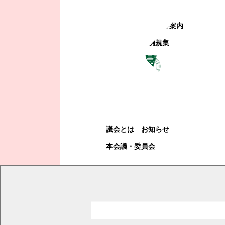
町政への参加
観光地・公共施設等案内
電子掲示場・例規集
幕別町議会
幕別町議会
議会とは
お知らせ
本会議・委員会
現在の位置
トップページ
幕別町議会
本会議・委員会
議案
議事日程と議案・説明資料
平成27年度議案・説明資料詳細
平成27年第2回臨時会