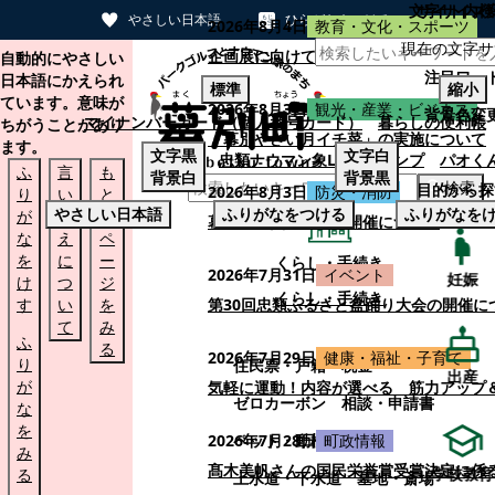
文字サイズ
サイト内検
やさしい日本語
ひらがなをつける
2026年8月4日
教育・文化・スポーツ
現在の文字サ
本文へスキップする
企画展に向けて：安東ウメ子さんとの思
自動的にやさしい
注目ワー
日本語にかえられ
標準
縮小
ています。意味が
2026年8月3日
観光・産業・ビジネス
背景色変
マイナンバーカード（個人番号カード）
暮らしの便利帳
ちがうことがあり
「幕別やさい月イチ菜」の実施について
ます。
文字
黒
文字
白
忠類ナウマン象LINEスタンプ
パオく
ふ
言
も
背景
白
背景
黒
検索
目的から探
2026年8月3日
防災・消防
り
い
と
やさしい日本語
ふりがなをつける
ふりがなを
が
替
の
幕別町防災フェアの開催について
な
え
ペ
を
に
ー
くらし・手続き
2026年7月31日
イベント
妊娠
け
つ
ジ
くらし・手続き
す
い
を
第30回忠類ふるさと盆踊り大会の開催に
て
み
ふ
る
2026年7月29日
健康・福祉・子育て
り
住民票・戸籍
税金
出産
が
気軽に運動！内容が選べる 筋力アップ
ゼロカーボン
相談・申請書
な
を
ペット・動植物
ごみ
2026年7月28日
町政情報
み
髙木美帆さんの国民栄誉賞受賞決定に係
学校教育
る
上水道・下水道
墓地・斎場