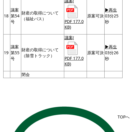
議案
(
議案
▶再生
財産の取得について
18
第54
原案可決
03分25
（福祉バス）
PDF 177.0
号
秒
KB)
議案
(
議案
▶再生
財産の取得について
19
第55
原案可決
03分26
（除雪トラック）
PDF 177.0
号
秒
KB)
閉会
TOPへ