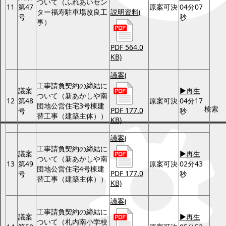
ついて（ふれあいセン
11
第47
原案可決
04分07
ター福寿駐車場改良工
説明資料
(
号
秒
事）
PDF 564.0
KB)
議案
(
工事請負契約の締結に
議案
▶再生
ついて（新あかしや南
12
第48
原案可決
04分17
団地公営住宅3号棟建
検索
PDF 177.0
号
秒
替工事（建築主体））
KB)
議案
(
工事請負契約の締結に
議案
▶再生
ついて（新あかしや南
13
第49
原案可決
02分43
団地公営住宅4号棟建
PDF 177.0
号
秒
替工事（建築主体））
KB)
議案
(
工事請負契約の締結に
議案
▶再生
ついて（札内南小学校