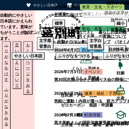
文字サイズ
サイト内検
やさしい日本語
ひらがなをつける
2026年8月4日
教育・文化・スポーツ
現在の文字サ
本文へスキップする
企画展に向けて：安東ウメ子さんとの思
自動的にやさしい
注目ワー
日本語にかえられ
標準
縮小
ています。意味が
2026年8月3日
観光・産業・ビジネス
背景色変
マイナンバーカード（個人番号カード）
暮らしの便利帳
ちがうことがあり
「幕別やさい月イチ菜」の実施について
ます。
文字
黒
文字
白
忠類ナウマン象LINEスタンプ
パオく
ふ
言
も
背景
白
背景
黒
検索
目的から探
2026年8月3日
防災・消防
り
い
と
やさしい日本語
ふりがなをつける
ふりがなを
が
替
の
幕別町防災フェアの開催について
な
え
ペ
を
に
ー
くらし・手続き
2026年7月31日
イベント
妊娠
け
つ
ジ
くらし・手続き
す
い
を
第30回忠類ふるさと盆踊り大会の開催に
て
み
ふ
る
2026年7月29日
健康・福祉・子育て
り
住民票・戸籍
税金
出産
が
気軽に運動！内容が選べる 筋力アップ
ゼロカーボン
相談・申請書
な
を
ペット・動植物
ごみ
2026年7月28日
町政情報
み
髙木美帆さんの国民栄誉賞受賞決定に係
学校教育
る
上水道・下水道
墓地・斎場