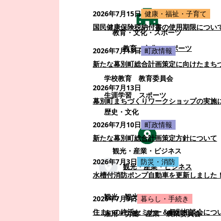
2026年7月15日
健康・福祉・子育て
国民健康保険税納付書の使用期限につい
教育・文化・スポーツ
教育・文化・スポーツ
2026年7月13日
町政情報
新たな幕別町総合計画策定に向けたまち
学校教育
教育委員会
2026年7月13日
生涯学習
スポーツ
幕別町まちづくりワークショップの実施
歴史・文化
2026年7月10日
町政情報
新たな幕別町総合計画策定方針について
観光・産業・ビジネス
2026年7月3日
防災・消防
観光・産業・ビジネス
水槽付消防ポンプ自動車を更新しました
観光
観光・イベント
2026年7月3日
暮らし・手続き
住まいの終活セミナー＆個別相談会につ
雇用・労働
産業
農業委員会