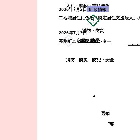
入札・契約・売払情報
2026年7月3日
町政情報
二地域居住に係る「特定居住支援法人」
消防・防災
2026年7月3日
消防・防災
幕別町こども家庭センター
消防
防災
防犯・安全
町政情報
町政情報
監査
広告募集
選挙
町の取り組み
町の概要
町政運営・行政改革