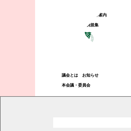
町政への参加
観光地・公共施設等案内
電子掲示場・例規集
幕別町議会
幕別町議会
議会とは
お知らせ
本会議・委員会
現在の位置
トップページ
幕別町議会
本会議・委員会
議案
議事日程と議案・説明資料
令和4年度議案・説明資料詳細
令和4年第2回臨時会