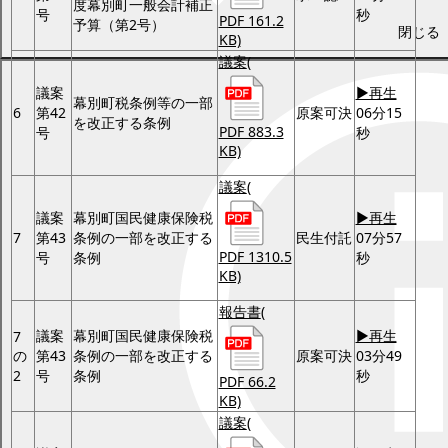
度幕別町一般会計補正
号
秒
PDF 161.2
予算（第2号）
閉じる
KB)
議案
(
議案
▶再生
幕別町税条例等の一部
6
第42
原案可決
06分15
を改正する条例
PDF 883.3
号
秒
KB)
議案
(
議案
幕別町国民健康保険税
▶再生
7
第43
条例の一部を改正する
民生付託
07分57
PDF 1310.5
号
条例
秒
KB)
報告書
(
議案
幕別町国民健康保険税
▶再生
7
の
第43
条例の一部を改正する
原案可決
03分49
2
号
条例
秒
PDF 66.2
KB)
議案
(