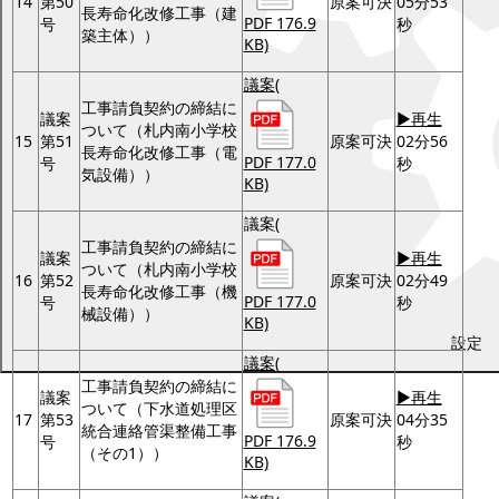
14
第50
原案可決
05分53
長寿命化改修工事（建
PDF 176.9
号
秒
築主体））
KB)
議案
(
工事請負契約の締結に
議案
▶再生
ついて（札内南小学校
15
第51
原案可決
02分56
長寿命化改修工事（電
PDF 177.0
号
秒
気設備））
KB)
議案
(
工事請負契約の締結に
議案
▶再生
ついて（札内南小学校
16
第52
原案可決
02分49
長寿命化改修工事（機
PDF 177.0
号
秒
械設備））
KB)
設定
議案
(
工事請負契約の締結に
議案
▶再生
ついて（下水道処理区
17
第53
原案可決
04分35
統合連絡管渠整備工事
PDF 176.9
号
秒
（その1））
KB)