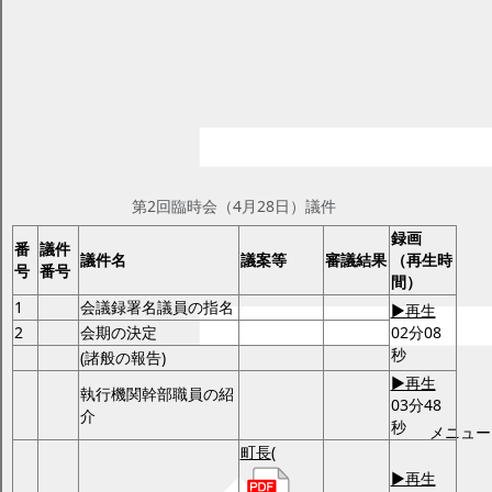
令和4年第2回臨時会
ページID：17001871
更新日2025年2月17日
印刷プレビュー
議事日程と定例会・臨時会議案
第2回臨時会（4月28日）
第2回臨時会（4月28日）議件
録画
番
議件
議件名
議案等
審議結果
（再生時
号
番号
間）
1
会議録署名議員の指名
▶再生
2
会期の決定
02分08
秒
(諸般の報告)
▶再生
執行機関幹部職員の紹
03分48
介
秒
メニュー
町長
(
▶再生