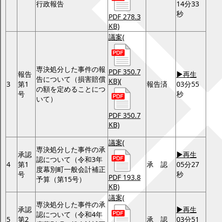
行政報告
14分33
秒
PDF 278.3
KB)
議案
(
専決処分した事件の報
PDF 350.7
報告
▶再生
告について（損害賠償
KB)
(
3
第1
報告済
03分55
の額を定めることにつ
号
秒
いて）
PDF 350.7
KB)
議案
(
専決処分した事件の承
承認
▶再生
認について（令和3年
4
第1
承 認
05分27
度幕別町一般会計補正
号
秒
PDF 193.8
予算（第15号）
KB)
議案
(
専決処分した事件の承
承認
▶再生
認について（令和4年
5
第2
承 認
03分51