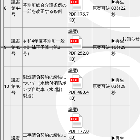
議案
▶再生
幕別町総合介護条例の
8
第44
原案可決
03分22
一部を改正する条例
PDF 176.7
号
秒
KB)
議案
(
お知らせ
議案
令和4年度幕別町一般
▶再生
9
第45
会計補正予算（第3
原案可決
16分29
PDF 252.0
号
号）
秒
KB)
議案
(
製造請負契約の締結に
議案
▶再生
ついて（水槽付消防ポ
10
第46
原案可決
03分28
ンプ自動車（水2型）
PDF 480.4
号
秒
製造）
KB)
議案
(
PDF 177.0
工事請負契約の締結に
KB)
議案
▶再生