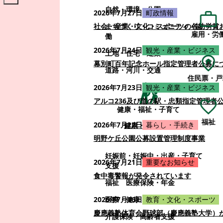
自然・環境・公園
2026年7月27日
町政情報
まちづくり・コミュニティ・協
社会・産業・文化・スポーツの各功労賞
雇用・労
働
2026年7月24日
観光・産業・ビジネス
土地・住宅・建築
幕別町百年記念ホール指定管理者公募に
道路・河川・交通
住民票・戸
2026年7月23日
観光・産業・ビジネス
アルコ236及び道の駅・忠類指定管理者
健康・福祉・子育て
福祉
2026年7月22日
暮らし・手続き
健康・福祉・子育て
明野ケ丘公園公募設置管理制度事業
妊娠前・妊娠中・出産・子育て
2026年7月21日
重要なお知らせ
支援
食中毒警報が発令されています
福祉
医療保険・年金
医療・健康
2026年7月16日
教育・文化・スポーツ
慶應義塾体育会野球部（慶應義塾大学）
介護保険・高齢者支援