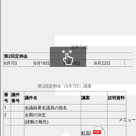
平成30年第2回定例会
ページID：17001834
更新日2025年2月21日
印刷プレビュー
議事日程と定例会・臨時会議案
議事日程
第2回定例会
6月7日
6月18日
6月19日
6月22日
横スクロール
第2回定例会（6月7日）
第2回定例会（6月7日）議案
番
議件
議件名
議案
説明資料
号
番号
1
会議録署名議員の指名
2
会期の決定
メニュー
(諸般の報告)
町長
(