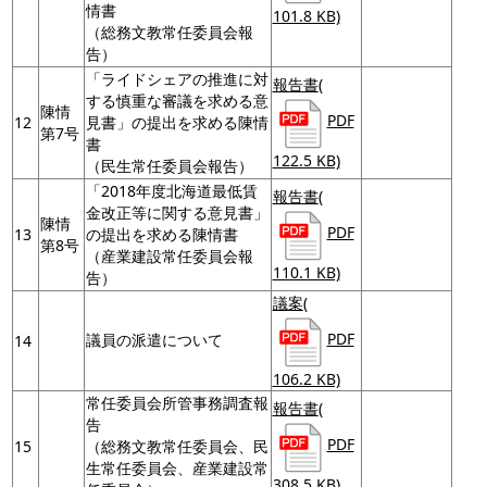
情書
101.8 KB)
（総務文教常任委員会報
告）
「ライドシェアの推進に対
報告書
(
する慎重な審議を求める意
陳情
PDF
12
見書」の提出を求める陳情
第7号
書
122.5 KB)
（民生常任委員会報告）
「2018年度北海道最低賃
報告書
(
金改正等に関する意見書」
陳情
PDF
13
の提出を求める陳情書
第8号
（産業建設常任委員会報
110.1 KB)
告）
議案
(
PDF
議員の派遣について
14
106.2 KB)
常任委員会所管事務調査報
報告書
(
告
PDF
15
（総務文教常任委員会、民
生常任委員会、産業建設常
308.5 KB)