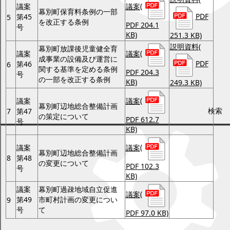
議案
(
議案
幕別町保育料条例の一部
PDF
第45
5
を改正する条例
PDF 204.1
号
KB)
251.3 KB)
説明資料
(
幕別町放課後児童健全育
議案
(
議案
成事業の設備及び運営に
PDF
第46
6
関する基準を定める条例
PDF 204.3
号
の一部を改正する条例
KB)
249.3 KB)
議案
(
議案
幕別町辺地総合整備計画
検索
7
第47
の策定について
PDF 612.7
号
KB)
議案
(
議案
幕別町辺地総合整備計画
8
第48
の変更について
PDF 102.3
号
KB)
議案
幕別町過疎地域自立促進
議案
(
第49
市町村計画の変更につい
9
号
て
PDF 97.0 KB)
第2回定例会（6月22日）