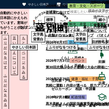
文字サイズ
サイト内検
やさしい日本語
ひらがなをつける
2026年8月4日
教育・文化・スポーツ
現在の文字サ
本文へスキップする
企画展に向けて：安東ウメ子さんとの思
自動的にやさしい
注目ワー
日本語にかえられ
標準
縮小
ています。意味が
2026年8月3日
観光・産業・ビジネス
背景色変
マイナンバーカード（個人番号カード）
暮らしの便利帳
ちがうことがあり
「幕別やさい月イチ菜」の実施について
ます。
文字
黒
文字
白
忠類ナウマン象LINEスタンプ
パオく
ふ
言
も
背景
白
背景
黒
検索
目的から探
2026年8月3日
防災・消防
り
い
と
やさしい日本語
ふりがなをつける
ふりがなを
が
替
の
幕別町防災フェアの開催について
な
え
ペ
を
に
ー
くらし・手続き
2026年7月31日
イベント
妊娠
け
つ
ジ
くらし・手続き
す
い
を
第30回忠類ふるさと盆踊り大会の開催に
て
み
ふ
る
2026年7月29日
健康・福祉・子育て
り
住民票・戸籍
税金
出産
が
気軽に運動！内容が選べる 筋力アップ
ゼロカーボン
相談・申請書
な
を
ペット・動植物
ごみ
2026年7月28日
町政情報
み
髙木美帆さんの国民栄誉賞受賞決定に係
学校教育
る
上水道・下水道
墓地・斎場