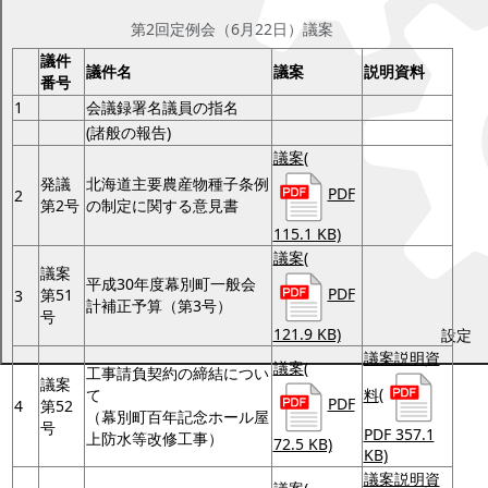
第2回定例会（6月22日）議案
議件
議件名
議案
説明資料
番号
1
会議録署名議員の指名
(諸般の報告)
議案
(
発議
北海道主要農産物種子条例
PDF
2
第2号
の制定に関する意見書
115.1 KB)
議案
(
議案
平成30年度幕別町一般会
PDF
第51
3
計補正予算（第3号）
号
121.9 KB)
設定
議案説明資
議案
(
工事請負契約の締結につい
議案
料
(
て
PDF
4
第52
（幕別町百年記念ホール屋
号
PDF 357.1
上防水等改修工事）
72.5 KB)
KB)
議案説明資