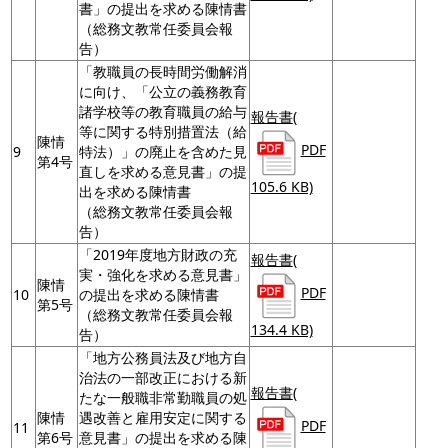
書」の提出を求める陳情書
（総務文教常任委員会報
告）
「教職員の長時間労働解消
に向け、「公立の義務教育
諸学校等の教育職員の給与
報告書
(
等に関する特別措置法（給
陳情
PDF
9
特法）」の廃止を含めた見
第4号
直しを求める意見書」の提
105.6 KB)
出を求める陳情書
（総務文教常任委員会報
告）
「2019年度地方財政の充
報告書
(
実・強化を求める意見書」
陳情
PDF
10
の提出を求める陳情書
第5号
（総務文教常任委員会報
134.4 KB)
告）
「地方公務員法及び地方自
治法の一部改正における新
報告書
(
たな一般職非常勤職員の処
陳情
遇改善と雇用安定に関する
PDF
11
第6号
意見書」の提出を求める陳