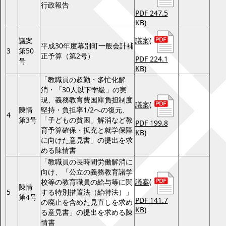
行政報告
PDF 247.5
KB)
議案
(
議案
平成30年度幕別町一般会計補
3
第50
正予算（第2号）
PDF 224.1
号
KB)
「教職員の超勤・多忙化解
消・「30人以下学級」の実
現、義務教育費国庫負担制度
議案
(
陳情
堅持・負担率1/2への復元、
4
第3号
「子どもの貧困」解消など教
PDF 199.8
育予算確保・拡充と就学保障
KB)
に向けた意見書」の提出を求
める陳情書
「教職員の長時間労働解消に
向け、「公立の義務教育諸学
議案
(
校等の教育職員の給与等に関
陳情
5
する特別措置法（給特法）」
第4号
PDF 141.7
の廃止を含めた見直しを求め
KB)
る意見書」の提出を求める陳
情書