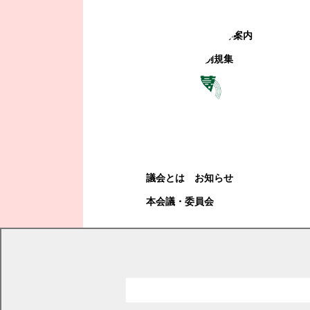
町政への参加
観光地・公共施設等案内
電子掲示場・例規集
幕別町議会
幕別町議会
議会とは
お知らせ
本会議・委員会
現在の位置
トップページ
幕別町議会
本会議・委員会
議案
議事日程と議案・説明資料
平成30年度議案・説明資料詳細
平成30年第2回定例会