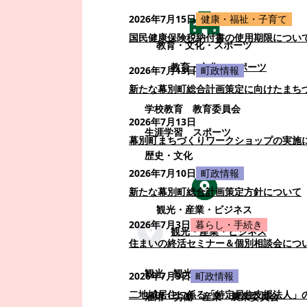
2026年7月15日
健康・福祉・子育て
国民健康保険税納付書の使用期限につい
教育・文化・スポーツ
教育・文化・スポーツ
2026年7月13日
町政情報
新たな幕別町総合計画策定に向けたまち
学校教育
教育委員会
2026年7月13日
生涯学習
スポーツ
幕別町まちづくりワークショップの実施
歴史・文化
2026年7月10日
町政情報
新たな幕別町総合計画策定方針について
観光・産業・ビジネス
2026年7月3日
暮らし・手続き
観光・産業・ビジネス
住まいの終活セミナー＆個別相談会につ
観光
観光・イベント
2026年7月3日
町政情報
二地域居住に係る「特定居住支援法人」
雇用・労働
産業
農業委員会