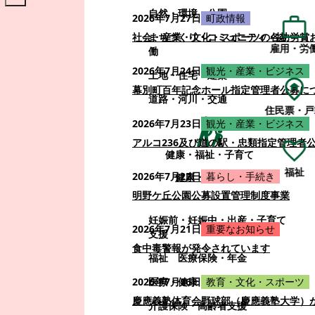
自然・環境・公園
2026年7月27日
町政情報
まちづくり・コミュニティ・協
社会・産業・文化・スポーツの各功労賞
雇用・労
働
2026年7月24日
観光・産業・ビジネス
土地・住宅・建築
幕別町百年記念ホール指定管理者公募に
道路・河川・交通
住民票・戸
2026年7月23日
観光・産業・ビジネス
アルコ236及び道の駅・忠類指定管理者
健康・福祉・子育て
福祉
2026年7月22日
暮らし・手続き
健康・福祉・子育て
明野ケ丘公園公募設置管理制度事業
妊娠前・妊娠中・出産・子育て
2026年7月21日
重要なお知らせ
支援
食中毒警報が発令されています
福祉
医療保険・年金
医療・健康
2026年7月16日
教育・文化・スポーツ
慶應義塾体育会野球部（慶應義塾大学）
介護保険・高齢者支援