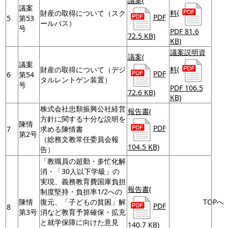
議案
(
議案
料
(
財産の取得について（スク
PDF
5
第53
ールバス）
号
PDF 81.6
72.5 KB)
KB)
議案説明資
議案
(
議案
料
(
財産の取得について（デジ
PDF
6
第54
タルレントゲン装置）
号
PDF 106.5
72.6 KB)
KB)
株式会社忠類振興公社経営
報告書
(
方針に関する十分な説明を
陳情
PDF
7
求める陳情書
第2号
（総務文教常任委員会報
104.5 KB)
告）
「教職員の超勤・多忙化解
消・「30人以下学級」の
実現、義務教育費国庫負担
報告書
(
制度堅持・負担率1/2への
陳情
復元、「子どもの貧困」解
TOPへ
PDF
8
第3号
消など教育予算確保・拡充
と就学保障に向けた意見
140.7 KB)