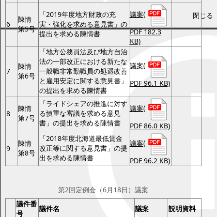
議案
(
「2019年度地方財政の充
閉じる
陳情
6
実・強化を求める意見書」の
第5号
PDF 182.3
提出を求める陳情書
KB)
「地方公務員法及び地方自治
法の一部改正における新たな
議案
(
陳情
7
一般職非常勤職員の処遇改善
第6号
と雇用安定に関する意見書」
PDF 96.1 KB)
の提出を求める陳情書
「ライドシェアの推進に対す
議案
(
陳情
る慎重な審議を求める意見
8
第7号
書」の提出を求める陳情書
PDF 86.0 KB)
「2018年度北海道最低賃金
議案
(
陳情
改正等に関する意見書」の提
9
第8号
出を求める陳情書
PDF 96.2 KB)
第2回定例会（6月18日）
第2回定例会（6月18日）議案
議件番
議件名
議案
説明資料
号