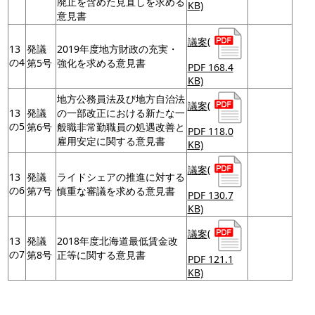
廃止を含めた見直しを求める
KB)
意見書
議案
(
13
発議
2019年度地方財政の充実・
の4
第5号
強化を求める意見書
PDF 168.4
KB)
地方公務員法及び地方自治法
議案
(
13
発議
の一部改正における新たな一
の5
第6号
般職非常勤職員の処遇改善と
PDF 118.0
雇用安定に関する意見書
KB)
議案
(
13
発議
ライドシェアの推進に対する
の6
第7号
慎重な審議を求める意見書
PDF 130.7
KB)
議案
(
13
発議
2018年度北海道最低賃金改
の7
第8号
正等に関する意見書
PDF 121.1
KB)