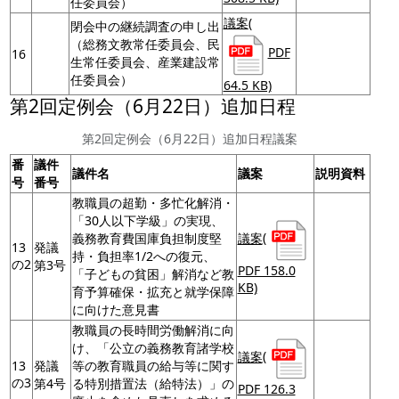
任委員会）
議案
(
閉会中の継続調査の申し出
（総務文教常任委員会、民
PDF
16
生常任委員会、産業建設常
任委員会）
64.5 KB)
第2回定例会（6月22日）追加日程
第2回定例会（6月22日）追加日程議案
番
議件
議件名
議案
説明資料
号
番号
教職員の超勤・多忙化解消・
「30人以下学級」の実現、
議案
(
義務教育費国庫負担制度堅
13
発議
持・負担率1/2への復元、
の2
第3号
PDF 158.0
「子どもの貧困」解消など教
KB)
育予算確保・拡充と就学保障
に向けた意見書
教職員の長時間労働解消に向
け、「公立の義務教育諸学校
議案
(
13
発議
等の教育職員の給与等に関す
の3
第4号
る特別措置法（給特法）」の
PDF 126.3