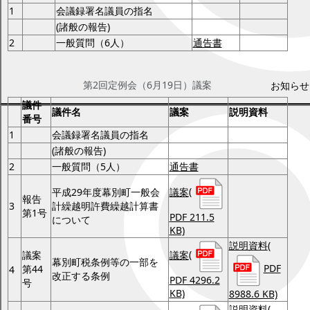
1
会議録署名議員の指名
(諸般の報告)
2
一般質問（6人）
通告書
第2回定例会（6月19日）
第2回定例会（6月19日）議案
お知らせ
議件
議件名
議案
説明資料
番号
1
会議録署名議員の指名
(諸般の報告)
2
一般質問（5人）
通告書
議案
(
平成29年度幕別町一般会
報告
3
計繰越明許費繰越計算書
第1号
PDF 211.5
について
KB)
説明資料
(
議案
(
議案
幕別町税条例等の一部を
PDF
第44
4
改正する条例
PDF 4296.2
号
KB)
8988.6 KB)
説明資料
(