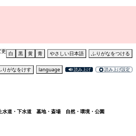
変更
白
黒
黄
青
やさしい日本語
ふりがなをつける
ふりがなをけす
language
読み上げ
読み上げ設定
上水道・下水道
墓地・斎場
自然・環境・公園