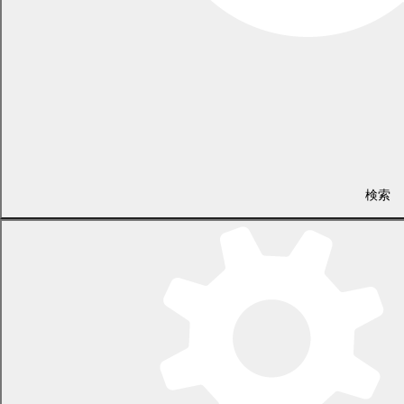
PDF
122.3
KB)
議案第
幕別町簡易水道事業給水条例の
原案可
8
説明資
6号
一部を改正する条例
決
料
(
PDF
437.8
KB)
議案
(
検索
PDF
373.5
▶再生
KB)
議案第
令和6年度幕別町一般会計補正
原案可
9
説明資
09分56
7号
予算（第10号）
決
料
(
秒
PDF
417.0