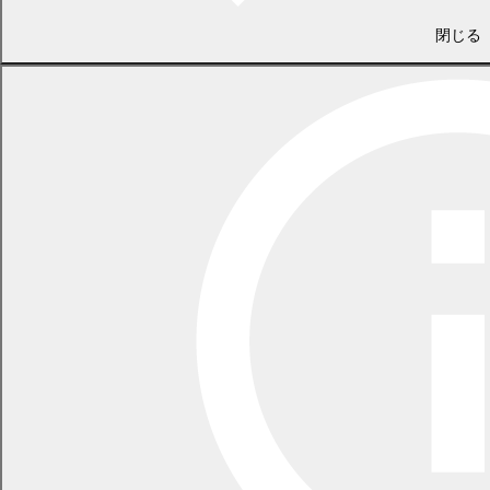
議案
(
秒
閉じる
PDF
123.3
特別職の職員で常勤の者の給与
KB)
議案第
原案可
5
に関する条例の一部を改正する
説明資
3号
決
条例
料
(
PDF
409.5
KB)
議案
(
PDF
123.3
KB)
議案第
幕別町議会議員の期末手当に関
原案可
6
説明資
4号
する条例の一部を改正する条例
決
料
(