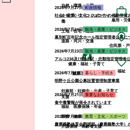
自然・環境・公園
2026年7月27日
町政情報
まちづくり・コミュニティ・協
社会・産業・文化・スポーツの各功労賞
雇用・労
働
2026年7月24日
観光・産業・ビジネス
土地・住宅・建築
幕別町百年記念ホール指定管理者公募に
道路・河川・交通
住民票・戸
2026年7月23日
観光・産業・ビジネス
アルコ236及び道の駅・忠類指定管理者
健康・福祉・子育て
福祉
2026年7月22日
暮らし・手続き
健康・福祉・子育て
明野ケ丘公園公募設置管理制度事業
妊娠前・妊娠中・出産・子育て
2026年7月21日
重要なお知らせ
支援
食中毒警報が発令されています
福祉
医療保険・年金
医療・健康
2026年7月16日
教育・文化・スポーツ
慶應義塾体育会野球部（慶應義塾大学）
介護保険・高齢者支援