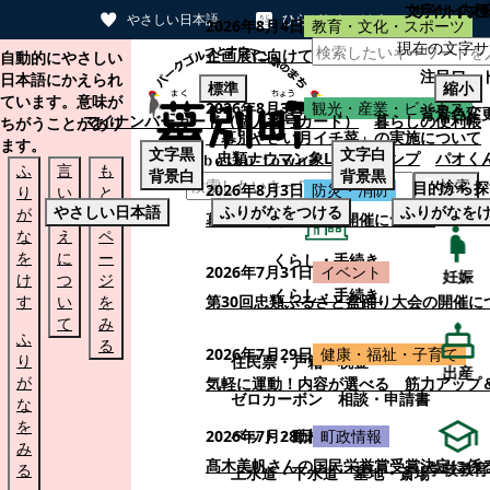
文字サイズ
サイト内検
やさしい日本語
ひらがなをつける
2026年8月4日
教育・文化・スポーツ
現在の文字サ
本文へスキップする
企画展に向けて：安東ウメ子さんとの思
自動的にやさしい
注目ワー
日本語にかえられ
標準
縮小
ています。意味が
2026年8月3日
観光・産業・ビジネス
背景色変
マイナンバーカード（個人番号カード）
暮らしの便利帳
ちがうことがあり
「幕別やさい月イチ菜」の実施について
ます。
文字
黒
文字
白
忠類ナウマン象LINEスタンプ
パオく
ふ
言
も
背景
白
背景
黒
検索
目的から探
2026年8月3日
防災・消防
り
い
と
やさしい日本語
ふりがなをつける
ふりがなを
が
替
の
幕別町防災フェアの開催について
な
え
ペ
を
に
ー
くらし・手続き
2026年7月31日
イベント
妊娠
け
つ
ジ
くらし・手続き
す
い
を
第30回忠類ふるさと盆踊り大会の開催に
て
み
ふ
る
2026年7月29日
健康・福祉・子育て
り
住民票・戸籍
税金
出産
が
気軽に運動！内容が選べる 筋力アップ
ゼロカーボン
相談・申請書
な
を
ペット・動植物
ごみ
2026年7月28日
町政情報
み
髙木美帆さんの国民栄誉賞受賞決定に係
学校教育
る
上水道・下水道
墓地・斎場