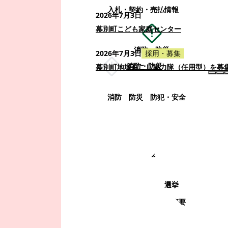
入札・契約・売払情報
2026年7月3日
幕別町こども家庭センター
消防・防災
2026年7月3日
採用・募集
消防・防災
幕別町地域おこし協力隊（任用型）を募
消防
防災
防犯・安全
町政情報
町政情報
監査
広告募集
選挙
町の取り組み
町の概要
町政運営・行政改革