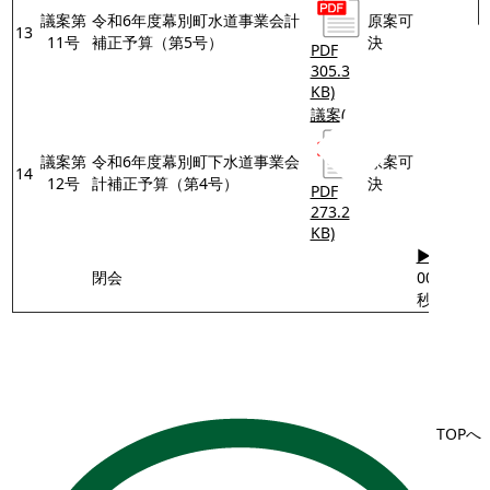
議案第
令和6年度幕別町水道事業会計
原案可
13
11号
補正予算（第5号）
決
PDF
305.3
KB)
議案
(
議案第
令和6年度幕別町下水道事業会
原案可
14
12号
計補正予算（第4号）
決
PDF
273.2
KB)
▶再生
閉会
00分21
秒
TOPへ