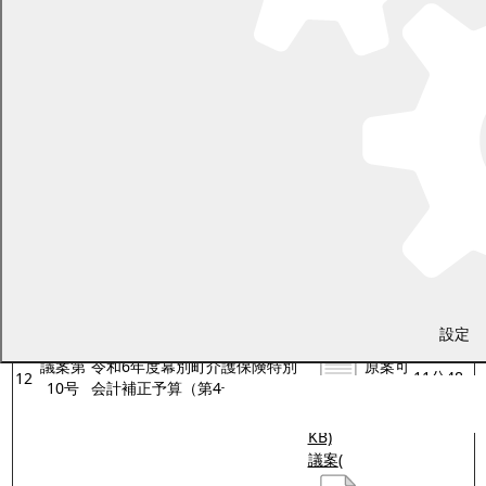
KB)
議案
(
議案第
令和6年度幕別町国民健康保険
原案可
10
8号
特別会計補正予算（第3号）
決
PDF
228.5
KB)
議案
(
議案第
令和6年度幕別町後期高齢者医
原案可
11
9号
療特別会計補正予算（第2号）
決
PDF
204.9
KB)
議案
(
設定
▶再生
議案第
令和6年度幕別町介護保険特別
原案可
11分48
12
10号
会計補正予算（第4号）
決
PDF
秒
230.9
KB)
議案
(