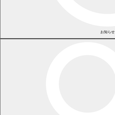
PDF
457.3
KB)
議案
(
お知らせ
PDF
122.4
KB)
議案第
幕別町水道事業給水条例の一部
原案可
7
説明資
5号
を改正する条例
決
料
(
PDF
440.1
▶再生
KB)
06分48
議案
(
秒