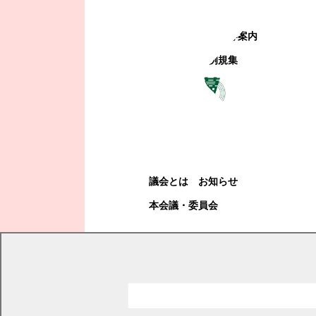
町政への参加
観光地・公共施設等案内
電子掲示場・例規集
幕別町議会
幕別町議会
議会とは
お知らせ
本会議・委員会
現在の位置
トップページ
幕別町議会
本会議・委員会
議案
議事日程と議案・説明資料
令和7年度議案・説明資料詳細
令和7年 第1回臨時会