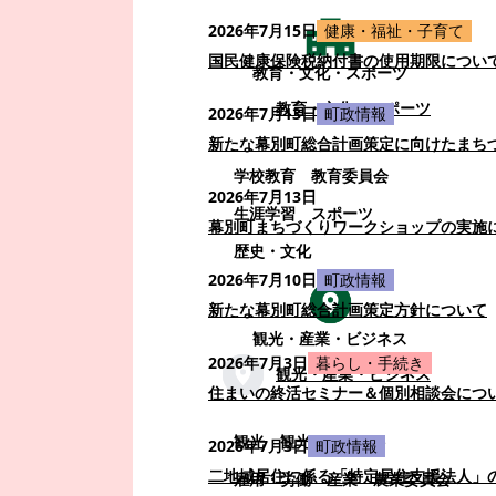
2026年7月15日
健康・福祉・子育て
国民健康保険税納付書の使用期限につい
教育・文化・スポーツ
教育・文化・スポーツ
2026年7月13日
町政情報
新たな幕別町総合計画策定に向けたまち
学校教育
教育委員会
2026年7月13日
生涯学習
スポーツ
幕別町まちづくりワークショップの実施
歴史・文化
2026年7月10日
町政情報
新たな幕別町総合計画策定方針について
観光・産業・ビジネス
2026年7月3日
暮らし・手続き
観光・産業・ビジネス
住まいの終活セミナー＆個別相談会につ
観光
観光・イベント
2026年7月3日
町政情報
二地域居住に係る「特定居住支援法人」
雇用・労働
産業
農業委員会