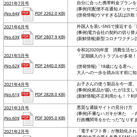
自分に合った携帯料金プランを
2021年7月号
(事例)宅配便不在通知メッセー
(No.64)
(
PDF 2262.0 KB)
(啓発情報)ウマすぎる話は詐欺
外国人を装いSNSで接近する
2021年6月号
(事例)電力会社の契約の切り替
(No.63)
(
PDF 2807.9 KB)
(新鮮情報)新型コロナワクチン
令和2(2020)年度 消費生活
2021年5月号
「定期購入のトラブルが多発！
(No.62)
(
PDF 2440.0 KB)
(啓発情報)「18歳になる君へ」
大人への一歩を踏み出す前に知
お子さんの使う製品を今一度、
2021年4月号
(事例)化粧品が届いたが注文し
(No.61)
(
PDF 2828.0 KB)
(新鮮情報)不正利用かも！？
悪質な通販サイトの見分け方
2021年3月号
(事例)不審なハガキが来た －
(No.60)
(
PDF 3095.0 KB)
行政機関等をかたった”なりす
「電子ギフト券」が無効化され
2021年2月号
(事例)大手企業を名乗るSMSに