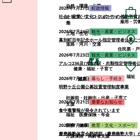
自然・環境・公園
2026年7月27日
町政情報
まちづくり・コミュニティ・協
社会・産業・文化・スポーツの各功労賞
雇用・労
働
2026年7月24日
観光・産業・ビジネス
土地・住宅・建築
幕別町百年記念ホール指定管理者公募に
道路・河川・交通
住民票・戸
2026年7月23日
観光・産業・ビジネス
アルコ236及び道の駅・忠類指定管理者
健康・福祉・子育て
福祉
2026年7月22日
暮らし・手続き
健康・福祉・子育て
明野ケ丘公園公募設置管理制度事業
妊娠前・妊娠中・出産・子育て
2026年7月21日
重要なお知らせ
支援
食中毒警報が発令されています
福祉
医療保険・年金
医療・健康
2026年7月16日
教育・文化・スポーツ
慶應義塾体育会野球部（慶應義塾大学）
介護保険・高齢者支援