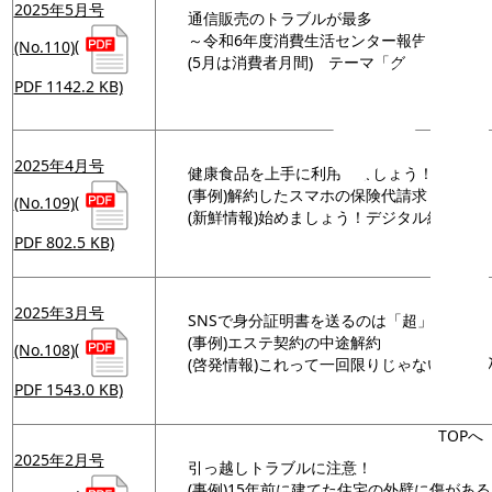
2025年5月号
通信販売のトラブルが最多
～令和6年度消費生活センター報告～
(No.110)
(
(5月は消費者月間) テーマ「グリーン志
PDF 1142.2 KB)
2025年4月号
健康食品を上手に利用しましょう！
(事例)解約したスマホの保険代請求
(No.109)
(
(新鮮情報)始めましょう！デジタル終活
PDF 802.5 KB)
2025年3月号
SNSで身分証明書を送るのは「超」危険!?
(事例)エステ契約の中途解約
(No.108)
(
(啓発情報)これって一回限りじゃない!? 
PDF 1543.0 KB)
TOPへ
2025年2月号
引っ越しトラブルに注意！
(事例)15年前に建てた住宅の外壁に傷があ