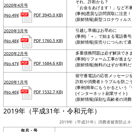
それ、詐欺かも？
2020年4月号
「お金をあげます！」など不
(事例)悪質な訪問買取に注意！
(No.49)
(
PDF 3945.0 KB)
(新鮮情報)新型コロナウィル
引越し準備はお早めに
2020年3月号
(事例)「＋」で始まる電話番
(No.48)
(
PDF 1760.5 KB)
(新鮮情報)安売りにつられて
多重債務問題は必ず解決でき
2020年2月号
(事例)リフォーム工事が進ま
(No.47)
(
PDF 1684.6 KB)
(新鮮情報)無料のはずが有料
留守番電話の応答メッセージ
詐欺や消費者トラブルを防ご
2020年1月号
(事例)簡単にもうかるという
(No.46)
(
PDF 1532.7 KB)
(インターネット副業サイト)
(新鮮情報)深刻な高齢者の消
2019年（平成31年・令和元年）
2019年（平成31年）消費者被害防止
年月・号