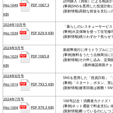
訪問購入（買取）による相談が
(No.104)
(
PDF 1067.3
(事例)SNSを悪用した投資詐欺
(新鮮情報)高額な前金を支払
KB)
2024年10月号
「暮らしのレスキューサービス」
(事例)火災保険を使って住宅
(No.103)
(
PDF 629.9 KB)
(新鮮情報)残りわずか？焦ら
2024年9月号
新紙幣発行に伴うトラブルにご
(事例)無料をうたう点検商法に
(No.102)
(
PDF 1065.8
(新鮮情報)その申し込み、定期
（最終確認画面チェッ
KB)
2024年8月号
SNSを悪用した「投資詐欺」
(事例)「スタート」ボタン、
(No.101)
(
PDF 793.5 KB)
(新鮮情報)被害回復は困難！S
2024年7月号
100号記念！消費者力クイズ！
(事例)ネット通販で料金支払
(No.100)
(
PDF 979.3 KB)
(新鮮情報)断っているのにし