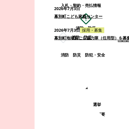
入札・契約・売払情報
2026年7月3日
幕別町こども家庭センター
消防・防災
2026年7月3日
採用・募集
消防・防災
幕別町地域おこし協力隊（任用型）を募
消防
防災
防犯・安全
町政情報
町政情報
監査
広告募集
選挙
町の取り組み
町の概要
町政運営・行政改革