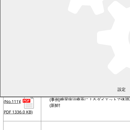
2025年8月号
光回線サービスの勧誘トラブルに注意!!
(事例)所有する住宅を売却後、その家に賃
(No.113)
(
(新鮮情報)定期購入「返品」だけでは解約に
PDF 1100.1 KB)
2025年7月号
「募金詐欺にご注意ください！」
(事例)置き配のトラブル
(No.112)
(
(新鮮情報)警察を名乗る電話に注意！
PDF 1060.2 KB)
設定
2025年6月号
「情報リテラシー」という言葉を知ってい
(事例)糖尿病治療薬によるダイエットで体
(No.111)
(
(新鮮情報)ネット通販、あらかじめ入って
PDF 1336.0 KB)