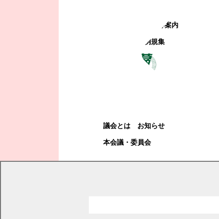
町政への参加
観光地・公共施設等案内
電子掲示場・例規集
幕別町議会
幕別町議会
議会とは
お知らせ
本会議・委員会
現在の位置
トップページ
くらし・手続き
相談・申請書
消費生活
消費者被害防止ネットワーク
消費者被害防止ネットワークニュース