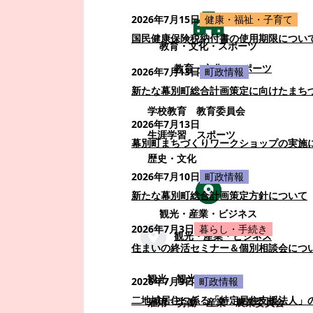
2026年7月15日
健康・福祉・子育て
国民健康保険税納付書の使用期限につい
教育・文化・スポーツ
教育・文化・スポーツ
2026年7月13日
町政情報
新たな幕別町総合計画策定に向けたまち
学校教育
教育委員会
2026年7月13日
生涯学習
スポーツ
幕別町まちづくりワークショップの実施
歴史・文化
2026年7月10日
町政情報
新たな幕別町総合計画策定方針について
観光・産業・ビジネス
2026年7月3日
暮らし・手続き
観光・産業・ビジネス
住まいの終活セミナー＆個別相談会につ
観光
観光・イベント
2026年7月3日
町政情報
二地域居住に係る「特定居住支援法人」
雇用・労働
産業
農業委員会