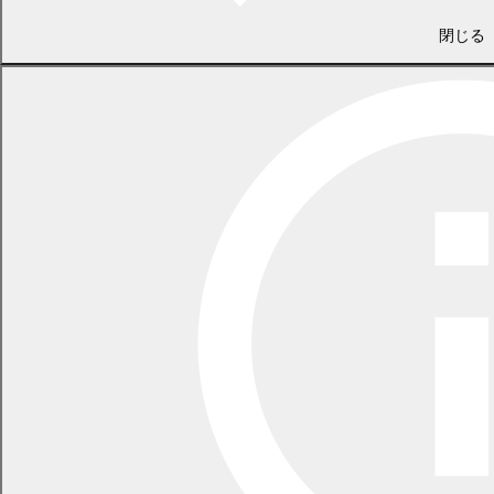
KB)
～」
閉じる
2026年4
（相談事例）ネット通販で1回限りのつもりで注文
月号
したら、定期購入になっていた！？
（No.121)
（消費生活センターから）契約するときは、契約内
容をよく確認してから
(
（新鮮情報）契約内容は自身でよく確認！ネットの
旅行予約
PDF
（啓発情報）考えて考えて考えて考えて考えて「帰
1726.6
ります」も、ありです。
KB)
(相談事例)一人暮らしを始める子どもの新生活の注
2026年3
意点は？
月号
(消費生活センターから)～引っ越しの準備はお早め
(No.120)
(
に～
(新鮮情報)不要なオプションが付けられていた。携
帯電話の契約は慎重に
PDF
(啓発情報)気を付けて！悪質商法
2069.1
－少しでもおかしいと思ったらちょっと待った！
KB)
1人で悩まず、すぐ相談を!!
2026年2
(相談事例)電位治療器を購入したが解約したい。ど
月号
うしたらよいか？