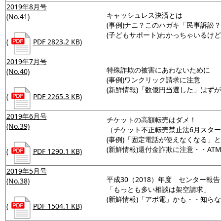
2019年8月号
キャッシュレス決済とは
(No.41)
(事例)ナニ？このハガキ「民事訴訟
(子どもサポート)わかっちゃいるけ
(
PDF 2823.2 KB)
2019年7月号
特殊詐欺の被害にあわないために
(No.40)
(事例)ワンクリック請求に注意
(新鮮情報)「数億円当選した」はず
(
PDF 2265.3 KB)
2019年6月号
チケットの高額転売はダメ！
(No.39)
（チケット不正転売禁止法6月スタ
(事例)「固定電話が使えなくなる」
(新鮮情報)還付金詐欺に注意・・AT
(
PDF 1290.1 KB)
2019年5月号
平成30（2018）年度 センター報告
(No.38)
「もっとも多い相談は架空請求」
(新鮮情報)「アポ電」かも・・知ら
(
PDF 1504.1 KB)