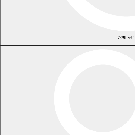
(No.119)
(
(消費生活センターから)消費生活センターはどんな
ところ？
(新鮮情報)賃貸アパート退去時の原状回復トラブル
に注意
PDF
(啓発情報)ネット通販の落とし穴、知って安心！
1518.0
－定期購入トラブルの事例をチェック－
KB)
お知らせ
(相談事例)ネット通販で「○○ペイで返金します」と
言われたが、問題ないか？
2026年1
(消費生活センターから)年末年始、帰省先の家族の
月号
様子に変化はありませんか？
(No.118)
(
(新鮮情報)リチウムイオン電池の膨張、発煙・発火
に注意
(啓発情報)きっかけは訪問購入？犯罪まがいの深刻
PDF 988.5
なトラブル
KB)
－こんな事例が寄せられています－
2025年（令和7年）
2025年（令和7年）消費者被害防止
年月・号