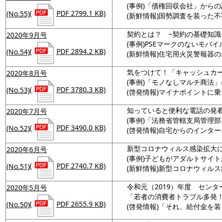
(事例)「債権回収会社」から
(No.55)
(
PDF 2799.1 KB)
(新鮮情報)国勢調査を装った
契約とは？ ~契約の基礎知識
2020年9月号
(事例)PSEマークのないモバ
(No.54)
(
PDF 2894.2 KB)
(新鮮情報)住宅用火災警報器の
気をつけて！「キャッシュカ
2020年8月号
(事例)「モノなしマルチ商法
(No.53)
(
PDF 3780.3 KB)
(啓発情報)マイナポイントに
知っていると便利な電話の発
2020年7月号
(事例)「法務省管轄支局管理
(No.52)
(
PDF 3490.0 KB)
(啓発情報)自宅からのインタ
新型コロナウィルス感染拡大
2020年6月号
(事例)子どもがアダルトサイト
(No.51)
(
PDF 2740.7 KB)
(新鮮情報)新型コロナウィル
令和元（2019）年度 センタ
2020年5月号
「若者の消費者トラブル多発
(No.50)
(
PDF 2655.9 KB)
(啓発情報)「それ、給付金を