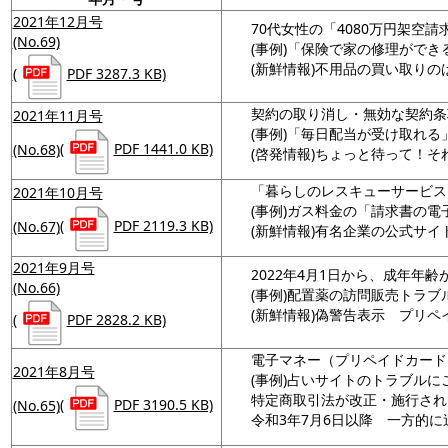
2021年12月号
70代女性の「4080万円架空
(No.69)
(事例)「保険で家の修理がで
(新鮮情報)不用品の買い取り
(
PDF 3287.3 KB)
契約の取り消し・無効な契約条
2021年11月号
(事例)「毎日配当が受け取れる
(No.68)
(
PDF 1441.0 KB)
(啓発情報)ちょっと待って！そ
「暮らしのレスキューサービス
2021年10月号
(事例)ガス料金の「請求書の電
(No.67)
(
PDF 2119.3 KB)
(新鮮情報)有名企業の公式サ
2021年9月号
2022年4月1日から、成年年齢
(No.66)
(事例)配置薬の訪問販売トラブ
(新鮮情報)偽警告表示 プリ
(
PDF 2828.2 KB)
電子マネー（プリペイドカード
2021年8月号
(事例)占いサイトのトラブルに
特定商取引法が改正・施行され
(No.65)
(
PDF 3190.5 KB)
令和3年7月6日以降 一方的