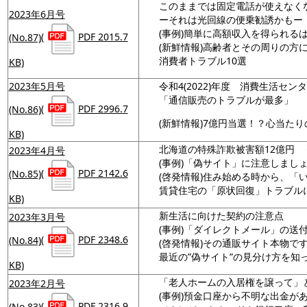
このままでは固定電話が使えなくな
2023年6月号
ーそれは光回線の便乗勧誘かもー
(事例)簡単に高額収入を得られる
(No.87)
(
PDF 2015.7
(新鮮情報)高齢者とその周りの方
消費者トラブル10選
KB)
2023年5月号
令和4(2022)年度 消費生活セン
「通信販売のトラブルが最多」
(No.86)
(
PDF 2996.7
(新鮮情報)7億円当選！？心当た
KB)
北海道の特殊詐欺被害額12億円 
2023年4月号
(事例)「偽サイト」に注意しまし
(No.85)
(
PDF 2142.6
(啓発情報)住み始める時から、「
賃貸住宅の「原状回復」トラブル
KB)
新生活に向けた契約の注意点
2023年3月号
(事例)「ダイレクトメール」の送
(No.84)
(
PDF 2348.6
(啓発情報)その通販サイト本物で
最近の”偽サイト”の見分け方を知
KB)
「老人ホームの入居権を譲って」と
2023年2月号
(事例)預金口座から不明な出金が
(No.83)
(
PDF 2316.9