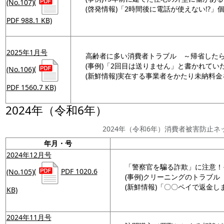
(No.107)
(
(啓発情報)「2時間後に電話が使えない!?
PDF 988.1 KB)
2025年1月号
高齢者に多い消費者トラブル ～帰省した
(事例)「2回目は送りません」と書かれていた
(No.106)
(
(新鮮情報)実在する事業者をかたり未納料
PDF 1560.7 KB)
2024年（令和6年）
2024年（令和6年）消費者被害防止
年月・号
2024年12月号
「警察官を騙る詐欺」に注意！
(No.105)
(
PDF 1020.6
(事例)クリーニングのトラブル
(新鮮情報)「〇〇ペイで返金し
KB)
2024年11月号