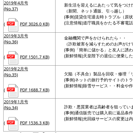
2019年4月号
新生活を迎えるにあたって気をつけ
(No.37)
（新聞、ネット通販、引っ越し）
(事例)賃貸住宅退去時トラブル（原
(注意情報)道庁職員をかたる不審電
(
PDF 3026.0 KB)
2019年3月号
金融機関で声をかけられたら・・
(No.36)
（詐欺被害を減らすためのお声がけ
(事例)「簡単に儲かる」と友人に誘
(新鮮情報)天皇陛下の退位に便乗し
(
PDF 1501.7 KB)
2019年2月号
欠陥（不具合）製品を回収・修理「
(No.35)
(事例)ネットの旅行予約サイトのト
(新鮮情報)除雪サービス・・料金や
(
PDF 1688.7 KB)
2019年1月号
詐欺・悪質業者は高齢者を狙ってい
(No.34)
(事例)通信販売では購入前に返品条
(新鮮情報)光回線サービスの変更は
(
PDF 1536.3 KB)