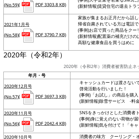
(No.59)
(
PDF 3303.8 KB)
(新鮮情報)賃貸住宅の退去トラ
家族が集まるお正月だから話し
帰省自粛されている方は電話で
2021年1月号
(事例)お店で買った商品をク
(No.58)
(
PDF 3790.7 KB)
(新鮮情報)配置薬の補充だけの
高額な健康食品を買うはめに
2020年（令和2年）
2020年（令和2年）消費者被害防止
年月・号
キャッシュカードは渡さない
2020年12月号
啓発活動を行いました！
(事例)「お試し」の商品を購
(No.57)
(
PDF 3697.3 KB)
(新鮮情報)除雪サービス -
SNSをきっかけとした消費者
2020年11月号
(事例)身に覚えのない荷物が届
(No.56)
(
PDF 2042.4 KB)
(新鮮情報)気を付けて！「キ
消費者の味方 クーリング・
2020年10月号