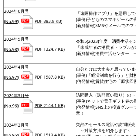
2024年6月号
「遠隔操作アプリ」を悪用して
(事例)子どものスマホゲームの
(No.99)
(
PDF 883.9 KB)
(新鮮情報)SMSやメールでの
2024年5月号
令和5(2023)年度 消費生活
「未成年者の消費者トラブルが
(No.98)
(
PDF 1324.7 KB)
(新鮮情報)消費生活センター
2024年4月号
自分だけは大丈夫と思っていま
(事例)「経済制裁を行う」と
(No.97)
(
PDF 1587.8 KB)
(啓発情報)賃貸住宅の「原状回
訪問購入（訪問買い取り）のトラ
2024年3月号
(事例)ネットで電子ギフト券
(No.96)
(
PDF 2144.1 KB)
(啓発情報)SNS上の投資グル
意！
突然のセールス電話や訪問販売
2024年2月号
～対策方法を紹介します～
(No.95)
(
PDF 1519.4 KB)