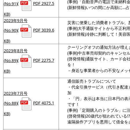
(事例)「自動音声の電話で未納料
(No.91)
(
PDF 2927.5
(新鮮情報)いつの間にか高額に…
KB)
2023年9月号
災害に便乗した消費者トラブル、悪
(事例)大手通販サイトから不正利
(No.90)
(
PDF 3039.6
(新鮮情報)冷静に判断して！美容
KB)
クーリングオフの通知方法が増え
2023年8月号
(事例)中古車売却契約のキャンセ
(啓発情報)通販サイト、カード会
(No.89)
(
PDF 2275.7
を！
－身近な事業者からの不安なメッセ
KB)
通信販売トラブルについて
・代金引換サービス（代引き配達
加
2023年7月号
・「円」表示は本当に日本円の表
(No.88)
(
PDF 4075.1
です！
(事例)「定期購入のトラブル」に
KB)
(啓発情報)20歳代が狙われている!?
遠隔操作アプリを悪用して借金を