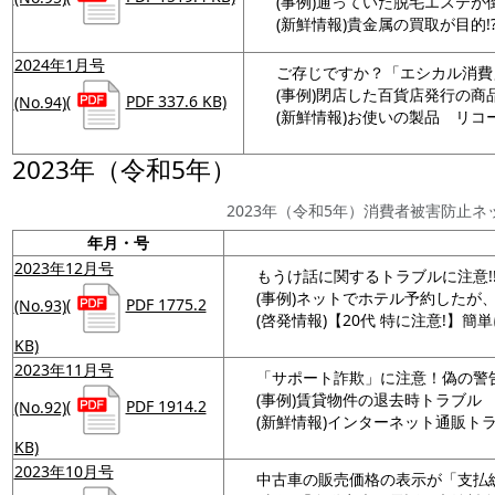
(事例)通っていた脱毛エステが
(新鮮情報)貴金属の買取が目的
2024年1月号
ご存じですか？「エシカル消費
(事例)閉店した百貨店発行の商
(No.94)
(
PDF 337.6 KB)
(新鮮情報)お使いの製品 リ
2023年（令和5年）
2023年（令和5年）消費者被害防止
年月・号
2023年12月号
もうけ話に関するトラブルに注意!
(事例)ネットでホテル予約したが
(No.93)
(
PDF 1775.2
(啓発情報)【20代 特に注意!】
KB)
2023年11月号
「サポート詐欺」に注意！偽の警
(事例)賃貸物件の退去時トラブル
(No.92)
(
PDF 1914.2
(新鮮情報)インターネット通販ト
KB)
2023年10月号
中古車の販売価格の表示が「支払