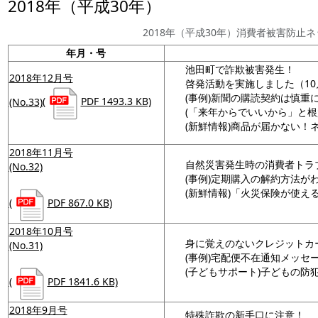
2018年（平成30年）
2018年（平成30年）消費者被害防止
年月・号
池田町で詐欺被害発生！
2018年12月号
啓発活動を実施しました（10
(事例)新聞の購読契約は慎重
(No.33)
(
PDF 1493.3 KB)
(「来年からでいいから」と根
(新鮮情報)商品が届かない！
2018年11月号
自然災害発生時の消費者トラ
(No.32)
(事例)定期購入の解約方法が
(新鮮情報)「火災保険が使
(
PDF 867.0 KB)
2018年10月号
身に覚えのないクレジットカ
(No.31)
(事例)宅配便不在通知メッセー
(子どもサポート)子どもの防
(
PDF 1841.6 KB)
2018年9月号
特殊詐欺の新手口に注意！