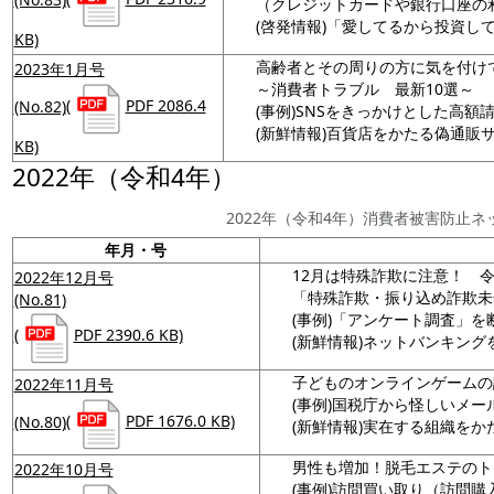
（クレジットカードや銀行口座の
(啓発情報)「愛してるから投資して
KB)
高齢者とその周りの方に気を付け
2023年1月号
～消費者トラブル 最新10選～
(No.82)
(
PDF 2086.4
(事例)SNSをきっかけとした高額
(新鮮情報)百貨店をかたる偽通販
KB)
2022年（令和4年）
2022年（令和4年）消費者被害防止
年月・号
12月は特殊詐欺に注意！ 
2022年12月号
「特殊詐欺・振り込め詐欺未
(No.81)
(事例)「アンケート調査」を
(
PDF 2390.6 KB)
(新鮮情報)ネットバンキン
子どものオンラインゲームの
2022年11月号
(事例)国税庁から怪しいメー
(No.80)
(
PDF 1676.0 KB)
(新鮮情報)実在する組織を
男性も増加！脱毛エステのト
2022年10月号
(事例)訪問買い取り（訪問