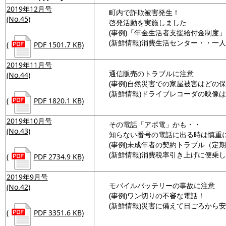
2019年12月号
町内で詐欺被害発生！
(No.45)
啓発活動を実施しました
(事例)「年金生活者支援給付金制度
(新鮮情報)消費生活センター・・一
(
PDF 1501.7 KB)
2019年11月号
通信販売のトラブルに注意
(No.44)
(事例)自然災害での家屋被害はどの
(新鮮情報)ドライブレコーダの映像
(
PDF 1820.1 KB)
2019年10月号
その電話「アポ電」かも・・
(No.43)
知らない番号の電話に出る時は慎重
(事例)未成年者の契約トラブル（定
(新鮮情報)消費税率引き上げに便乗
(
PDF 2734.9 KB)
2019年9月号
モバイルバッテリーの事故に注意
(No.42)
(事例)ワン切りの不審な電話！
(新鮮情報)災害に備えて日ごろから
(
PDF 3351.6 KB)