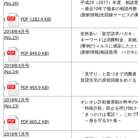
平成29（2017）年度 相談
(No.26)
～過去10年で最多の相談件数
(新鮮情報)光回線サービスの
(
PDF 1282.4 KB)
2018年4月号
依然多い「架空請求ハガキ」
(No.25)
キーワードは消費料金、未納
(事例)ウィルスに感染したと
(新鮮情報)相談急増 ハガキ
(
PDF 849.0 KB)
2018年3月号
(No.24)
「見守り」と気づきで消費者
賃貸住宅の原状回復をめぐる
(
PDF 493.9 KB)
2018年2月号
オレオレ詐欺被害額が昨年の4
(No.23)
「特殊詐欺」防止を呼び掛け
「きっかけは電話！」これで
～身を守る3ケ条～
(
PDF 605.2 KB)
2018年1月号