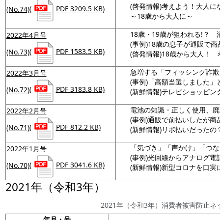
(啓発情報)考えよう！大人
(No.74)
(
PDF 3209.5 KB)
～18歳から大人に～
18歳・19歳が狙われる!？
2022年4月号
(事例)18歳の息子が通販で
(No.73)
(
PDF 1583.5 KB)
(啓発情報)18歳から大人！
急増する「フィッシング詐欺
2022年3月号
(事例)「高額当選しました
(No.72)
(
PDF 3183.8 KB)
(新鮮情報)テレビショッピ
電池の知識・正しく使用、廃
2022年2月号
(事例)通販で前払いしたが商
(No.71)
(
PDF 812.2 KB)
(新鮮情報)リボ払いだった
「気づき」「声かけ」「つな
2022年1月号
(事例)光回線からアナログ電
(No.70)
(
PDF 3041.6 KB)
(新鮮情報)新型コロナを口実
2021年（令和3年）
2021年（令和3年）消費者被害防止
年月・号