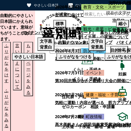
文字サイズ
サイト内検
やさしい日本語
ひらがなをつける
2026年8月4日
教育・文化・スポーツ
現在の文字サ
本文へスキップする
企画展に向けて：安東ウメ子さんとの思
自動的にやさしい
注目ワー
日本語にかえられ
標準
縮小
ています。意味が
2026年8月3日
観光・産業・ビジネス
背景色変
マイナンバーカード（個人番号カード）
暮らしの便利帳
ちがうことがあり
「幕別やさい月イチ菜」の実施について
ます。
文字
黒
文字
白
忠類ナウマン象LINEスタンプ
パオく
ふ
言
も
背景
白
背景
黒
検索
目的から探
2026年8月3日
防災・消防
り
い
と
やさしい日本語
ふりがなをつける
ふりがなを
が
替
の
幕別町防災フェアの開催について
な
え
ペ
を
に
ー
くらし・手続き
2026年7月31日
イベント
妊娠
け
つ
ジ
くらし・手続き
す
い
を
第30回忠類ふるさと盆踊り大会の開催に
て
み
ふ
る
2026年7月29日
健康・福祉・子育て
り
住民票・戸籍
税金
出産
が
気軽に運動！内容が選べる 筋力アップ
ゼロカーボン
相談・申請書
な
を
ペット・動植物
ごみ
2026年7月28日
町政情報
み
髙木美帆さんの国民栄誉賞受賞決定に係
学校教育
る
上水道・下水道
墓地・斎場