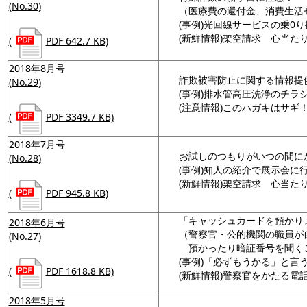
(No.30)
（医療費の還付金、消費生活
(事例)光回線サービスの乗0
(新鮮情報)架空請求 心当た
(
PDF 642.7 KB)
2018年8月号
詐欺被害防止に関する情報提
(No.29)
(事例)排水管高圧洗浄のチラ
(注意情報)このハガキはサギ
(
PDF 3349.7 KB)
2018年7月号
お試しのつもりがいつの間にか
(No.28)
(事例)知人の紹介で展示会
(新鮮情報)架空請求 心当た
(
PDF 945.8 KB)
「キャッシュカードを預かり
2018年6月号
（警察官・公的機関の職員が
(No.27)
預かったり暗証番号を聞く
(事例)「必ずもうかる」と言
(
PDF 1618.8 KB)
(新鮮情報)警察官をかたる電
2018年5月号