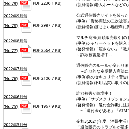
(No.79)
(
PDF 2236.1 KB)
(新鮮情報)老人ホームなど
公式通信販売サイトを装った
2022年9月号
(事例)「資格商法の二次被害
(No.78)
(
PDF 2987.7 KB)
(新鮮情報)墓じまい離檀料
マルチ商法(連鎖販売取引)の
2022年8月号
(事例)シャワーヘッドを購
(啓発情報)「渡さない」「
(No.77)
(
PDF 2564.7 KB)
～詐欺被害急増中～
通信販売のルールが変わりま
2022年7月号
～詐欺的な定期購入商法に
(事例)偽のセキュリティ警告
(No.76)
(
PDF 2106.7 KB)
(新鮮情報)不用品買い取り
詐欺被害が急増中！
2022年6月号
(事例)「サブスクリプショ
(啓発情報)「還付金詐欺に注
(No.75)
(
PDF 1967.9 KB)
~「還付金がある」「ATM
令和3(2021)年度 消費生
2022年5月号
「通信販売のトラブルが最多