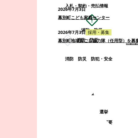
入札・契約・売払情報
2026年7月3日
幕別町こども家庭センター
消防・防災
2026年7月3日
採用・募集
消防・防災
幕別町地域おこし協力隊（任用型）を募
消防
防災
防犯・安全
町政情報
町政情報
監査
広告募集
選挙
町の取り組み
町の概要
町政運営・行政改革