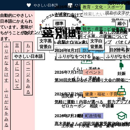
文字サイズ
サイト内検
やさしい日本語
ひらがなをつける
2026年8月4日
教育・文化・スポーツ
現在の文字サ
本文へスキップする
企画展に向けて：安東ウメ子さんとの思
自動的にやさしい
注目ワー
日本語にかえられ
標準
縮小
ています。意味が
2026年8月3日
観光・産業・ビジネス
背景色変
マイナンバーカード（個人番号カード）
暮らしの便利帳
ちがうことがあり
「幕別やさい月イチ菜」の実施について
ます。
文字
黒
文字
白
忠類ナウマン象LINEスタンプ
パオく
ふ
言
も
背景
白
背景
黒
検索
目的から探
2026年8月3日
防災・消防
り
い
と
やさしい日本語
ふりがなをつける
ふりがなを
が
替
の
幕別町防災フェアの開催について
な
え
ペ
を
に
ー
くらし・手続き
2026年7月31日
イベント
妊娠
け
つ
ジ
くらし・手続き
す
い
を
第30回忠類ふるさと盆踊り大会の開催に
て
み
ふ
る
2026年7月29日
健康・福祉・子育て
り
住民票・戸籍
税金
出産
が
気軽に運動！内容が選べる 筋力アップ
ゼロカーボン
相談・申請書
な
を
ペット・動植物
ごみ
2026年7月28日
町政情報
み
髙木美帆さんの国民栄誉賞受賞決定に係
学校教育
る
上水道・下水道
墓地・斎場