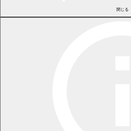
令和6年11月27日(水曜日)～12月26日(木曜日)
閉じる
意見の提出方法及び提出先
別紙の「
意見書の提出書
(
DOC 22.0 KB)
」または、任意の
様式に案件名、住所、氏名（団体等の場合は、名称及び代表者名）
を記載し、電子メール、FAX、郵送でお寄せいただくか、直接持参
してください。
郵送又は持参〒080-8670帯広市西5条南7丁目1番地
帯広市政策推進部企画室企画課（市庁舎5階）
FAX：0155-23-0151
電子メール：plan@city.obihiro.hokkaido.jp
注意事項
電子メールによる提出の場合は、添付ファイルは使用せず、メ
ール本文に直接入力して下さい。
募集締切後、意見を取りまとめ、提出意見およびその意見に対
する市の考え方を公表します。なお、提出時に記載された住
所、氏名については公表しません。