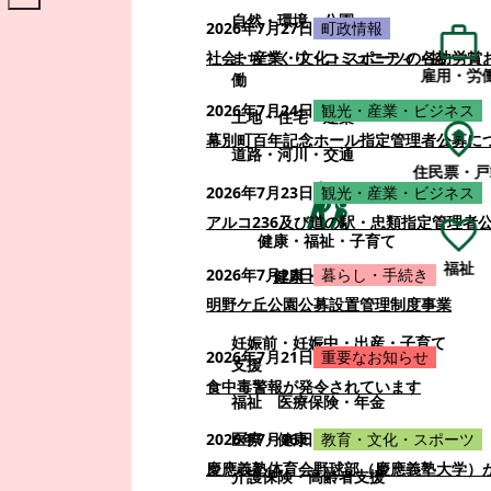
自然・環境・公園
2026年7月27日
町政情報
まちづくり・コミュニティ・協
社会・産業・文化・スポーツの各功労賞
雇用・労
働
2026年7月24日
観光・産業・ビジネス
土地・住宅・建築
幕別町百年記念ホール指定管理者公募に
道路・河川・交通
住民票・戸
2026年7月23日
観光・産業・ビジネス
アルコ236及び道の駅・忠類指定管理者
健康・福祉・子育て
福祉
2026年7月22日
暮らし・手続き
健康・福祉・子育て
明野ケ丘公園公募設置管理制度事業
妊娠前・妊娠中・出産・子育て
2026年7月21日
重要なお知らせ
支援
食中毒警報が発令されています
福祉
医療保険・年金
医療・健康
2026年7月16日
教育・文化・スポーツ
慶應義塾体育会野球部（慶應義塾大学）
介護保険・高齢者支援