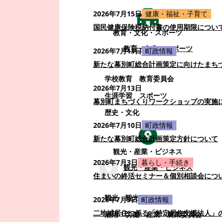
2026年7月15日
健康・福祉・子育て
国民健康保険税納付書の使用期限につい
教育・文化・スポーツ
教育・文化・スポーツ
2026年7月13日
町政情報
新たな幕別町総合計画策定に向けたまち
学校教育
教育委員会
2026年7月13日
生涯学習
スポーツ
幕別町まちづくりワークショップの実施
歴史・文化
2026年7月10日
町政情報
新たな幕別町総合計画策定方針について
観光・産業・ビジネス
2026年7月3日
暮らし・手続き
観光・産業・ビジネス
住まいの終活セミナー＆個別相談会につ
観光
観光・イベント
2026年7月3日
町政情報
二地域居住に係る「特定居住支援法人」
雇用・労働
産業
農業委員会