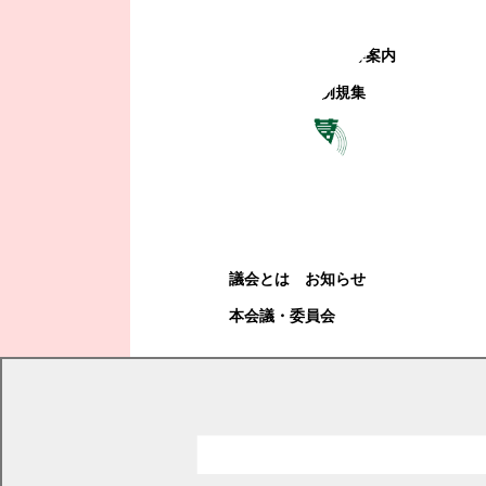
町政への参加
観光地・公共施設等案内
電子掲示場・例規集
幕別町議会
幕別町議会
議会とは
お知らせ
本会議・委員会
現在の位置
トップページ
町政情報
町政への参加
パブリックコメント（意見募集）
令和6年度のパブリックコメントの実施結果
令和6年度コメント一覧