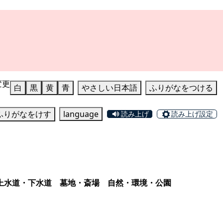
変更
白
黒
黄
青
やさしい日本語
ふりがなをつける
ふりがなをけす
language
読み上げ
読み上げ設定
上水道・下水道
墓地・斎場
自然・環境・公園