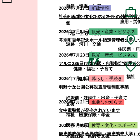
自然・環境・公園
2026年7月27日
町政情報
まちづくり・コミュニティ・協
社会・産業・文化・スポーツの各功労賞
雇用・労
働
2026年7月24日
観光・産業・ビジネス
土地・住宅・建築
幕別町百年記念ホール指定管理者公募に
道路・河川・交通
住民票・戸
2026年7月23日
観光・産業・ビジネス
アルコ236及び道の駅・忠類指定管理者
健康・福祉・子育て
福祉
2026年7月22日
暮らし・手続き
健康・福祉・子育て
明野ケ丘公園公募設置管理制度事業
妊娠前・妊娠中・出産・子育て
2026年7月21日
重要なお知らせ
支援
食中毒警報が発令されています
福祉
医療保険・年金
医療・健康
2026年7月16日
教育・文化・スポーツ
慶應義塾体育会野球部（慶應義塾大学）
介護保険・高齢者支援