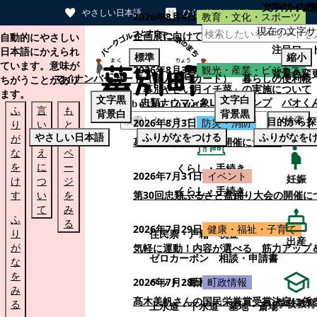
文字サイズ
サイト内検
やさしい日本語
ひらがなをつける
2026年8月4日
教育・文化・スポーツ
現在の文字サ
本文へスキップする
企画展に向けて：安東ウメ子さんとの思
自動的にやさしい
注目ワー
日本語にかえられ
標準
縮小
ています。意味が
2026年8月3日
観光・産業・ビジネス
背景色変
マイナンバーカード（個人番号カード）
暮らしの便利帳
ちがうことがあり
「幕別やさい月イチ菜」の実施について
ます。
文字
黒
文字
白
忠類ナウマン象LINEスタンプ
パオく
ふ
言
も
背景
白
背景
黒
検索
目的から探
2026年8月3日
防災・消防
り
い
と
やさしい日本語
ふりがなをつける
ふりがなを
が
替
の
幕別町防災フェアの開催について
な
え
ペ
を
に
ー
くらし・手続き
2026年7月31日
イベント
妊娠
け
つ
ジ
くらし・手続き
す
い
を
第30回忠類ふるさと盆踊り大会の開催に
て
み
ふ
る
2026年7月29日
健康・福祉・子育て
り
住民票・戸籍
税金
出産
が
気軽に運動！内容が選べる 筋力アップ
ゼロカーボン
相談・申請書
な
を
ペット・動植物
ごみ
2026年7月28日
町政情報
み
髙木美帆さんの国民栄誉賞受賞決定に係
学校教育
る
上水道・下水道
墓地・斎場