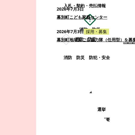
入札・契約・売払情報
2026年7月3日
幕別町こども家庭センター
消防・防災
2026年7月3日
採用・募集
消防・防災
幕別町地域おこし協力隊（任用型）を募
消防
防災
防犯・安全
町政情報
町政情報
監査
広告募集
選挙
町の取り組み
町の概要
町政運営・行政改革