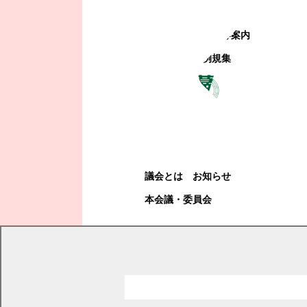
町政への参加
観光地・公共施設等案内
電子掲示場・例規集
幕別町議会
幕別町議会
議会とは
お知らせ
本会議・委員会
現在の位置
トップページ
町政情報
町政への参加
パブリックコメント（意見募集）
令和6年度のパブリックコメントの実施結果
令和6年度コメント一覧