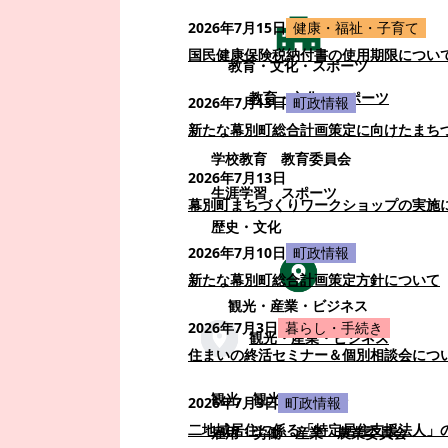
2026年7月15日
健康・福祉・子育て
国民健康保険税納付書の使用期限につい
教育・文化・スポーツ
教育・文化・スポーツ
2026年7月13日
町政情報
新たな幕別町総合計画策定に向けたまち
学校教育
教育委員会
2026年7月13日
生涯学習
スポーツ
幕別町まちづくりワークショップの実施
歴史・文化
2026年7月10日
町政情報
新たな幕別町総合計画策定方針について
観光・産業・ビジネス
2026年7月3日
暮らし・手続き
観光・産業・ビジネス
住まいの終活セミナー＆個別相談会につ
観光
観光・イベント
2026年7月3日
町政情報
二地域居住に係る「特定居住支援法人」
雇用・労働
産業
農業委員会