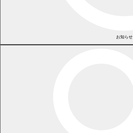
事業を営む方
3 町内の事務所又は事業所に勤務する方
4 町内の学校に在学する方
5 パブリックコメント手続に係る事案に利害関係を有する方
その他
お知らせ
1 障がいなどの理由により文書による提出が困難な場合以外
は、電話や口頭による意見は受付できません。
2 提出された意見は内容を整理し、意見に対する町の考え方を
公表します。（記載された住所、氏名については公表しません）
3 意見に対する個別の回答は行いません。また、意見を求める
内容と直接関係のない意見と判断できるようなものについては、意
見として取り扱いませんのでご了承ください。
LINEで
共有
Facebookで
共有