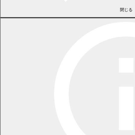
6 札内コミュニティプラザ
7 百年記念ホール
閉じる
8 札内スポーツセンター
9 忠類コミュニティセンター1階ロビー
10 忠類ふれあいセンター福寿
意見の募集期間
2025年2月6日(木曜日)～2025年3月7日(金曜日)
意見の提出方法と提出先
1 郵送又は持参 〒089-0604 中川郡幕別町錦町98番地
幕別町教育委員会生涯学習課
2 ファクシミリ 0155-54-4714
3 電子メール shakaikyoikukakari@town.makubetsu.lg.jp
※ 直接提出する際の受付時間は、午前8時45分から午後5時30分
まで
（土曜日、日曜日、祝日を除く。）
意見を提出できる方
1 町内に住所を有する方
2 町内に事務所若しくは事業所を有する法人その他の団体又は