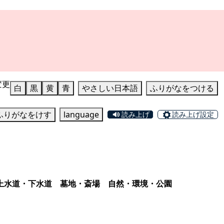
変更
白
黒
黄
青
やさしい日本語
ふりがなをつける
ふりがなをけす
language
読み上げ
読み上げ設定
上水道・下水道
墓地・斎場
自然・環境・公園