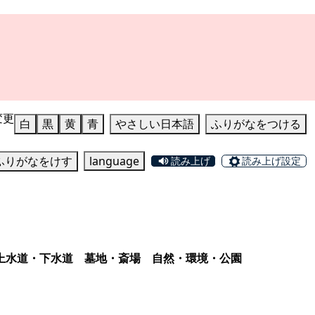
変更
白
黒
黄
青
やさしい日本語
ふりがなをつける
ふりがなをけす
language
読み上げ
読み上げ設定
上水道・下水道
墓地・斎場
自然・環境・公園