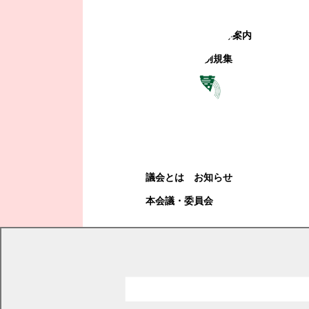
町政への参加
観光地・公共施設等案内
電子掲示場・例規集
幕別町議会
幕別町議会
議会とは
お知らせ
本会議・委員会
現在の位置
トップページ
健康・福祉・子育て
妊娠前・妊娠中・出産・子育て支援
子育て中の方へ
まくべつ子育てアプリ