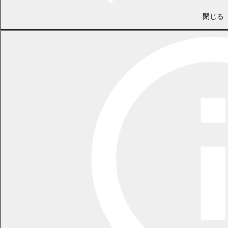
きます。出かけるのが心配な時や、電話では伝わりにくい相談がし
やすくなります。
閉じる
お子さんの成長記録を家族で共有
このアプリでは母子健康手帳の内容を手軽に管理することができ
ます。予防接種のスケジュール管理や乳幼児健診の記録など、大き
くなっても参考にしたい情報をスマートフォンなどで見ることがで
きます。また、成長記録として、はじめて○○ができた日などの大
切な記念日を、画像付きで日記として記録でき、祖父母などにも一
部共有し、家族みんなでお子さんの成長を喜びあえます！