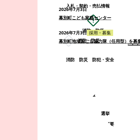
入札・契約・売払情報
2026年7月3日
幕別町こども家庭センター
消防・防災
2026年7月3日
採用・募集
消防・防災
幕別町地域おこし協力隊（任用型）を募
消防
防災
防犯・安全
町政情報
町政情報
監査
広告募集
選挙
町の取り組み
町の概要
町政運営・行政改革