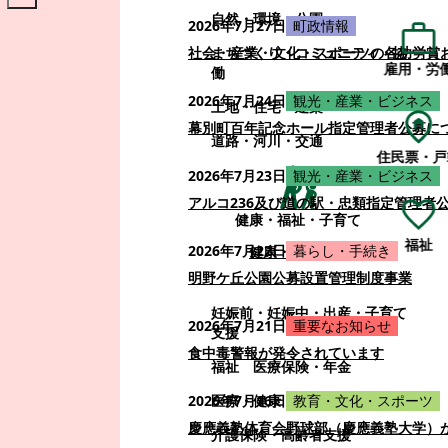
自然・環境・公園
2026年7月27日
町政情報
まちづくり・コミュニティ・協
社会・産業・文化・スポーツの各功労賞
雇用・労
働
2026年7月24日
観光・産業・ビジネス
土地・住宅・建築
幕別町百年記念ホール指定管理者公募に
道路・河川・交通
住民票・戸
2026年7月23日
観光・産業・ビジネス
アルコ236及び道の駅・忠類指定管理者
健康・福祉・子育て
福祉
2026年7月22日
暮らし・手続き
健康・福祉・子育て
明野ケ丘公園公募設置管理制度事業
妊娠前・妊娠中・出産・子育て
2026年7月21日
重要なお知らせ
支援
食中毒警報が発令されています
福祉
医療保険・年金
医療・健康
2026年7月16日
教育・文化・スポーツ
慶應義塾体育会野球部（慶應義塾大学）
介護保険・高齢者支援