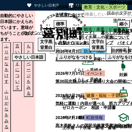
文字サイズ
サイト内検
やさしい日本語
ひらがなをつける
2026年8月4日
教育・文化・スポーツ
現在の文字サ
本文へスキップする
企画展に向けて：安東ウメ子さんとの思
自動的にやさしい
注目ワー
日本語にかえられ
標準
縮小
ています。意味が
2026年8月3日
観光・産業・ビジネス
背景色変
マイナンバーカード（個人番号カード）
暮らしの便利帳
ちがうことがあり
「幕別やさい月イチ菜」の実施について
ます。
文字
黒
文字
白
忠類ナウマン象LINEスタンプ
パオく
ふ
言
も
背景
白
背景
黒
検索
目的から探
2026年8月3日
防災・消防
り
い
と
やさしい日本語
ふりがなをつける
ふりがなを
が
替
の
幕別町防災フェアの開催について
な
え
ペ
を
に
ー
くらし・手続き
2026年7月31日
イベント
妊娠
け
つ
ジ
くらし・手続き
す
い
を
第30回忠類ふるさと盆踊り大会の開催に
て
み
ふ
る
2026年7月29日
健康・福祉・子育て
り
住民票・戸籍
税金
出産
が
気軽に運動！内容が選べる 筋力アップ
ゼロカーボン
相談・申請書
な
を
ペット・動植物
ごみ
2026年7月28日
町政情報
み
髙木美帆さんの国民栄誉賞受賞決定に係
学校教育
る
上水道・下水道
墓地・斎場