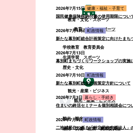
2026年7月15日
健康・福祉・子育て
国民健康保険税納付書の使用期限につい
教育・文化・スポーツ
教育・文化・スポーツ
2026年7月13日
町政情報
新たな幕別町総合計画策定に向けたまち
学校教育
教育委員会
2026年7月13日
生涯学習
スポーツ
幕別町まちづくりワークショップの実施
歴史・文化
2026年7月10日
町政情報
新たな幕別町総合計画策定方針について
観光・産業・ビジネス
2026年7月3日
暮らし・手続き
観光・産業・ビジネス
住まいの終活セミナー＆個別相談会につ
観光
観光・イベント
2026年7月3日
町政情報
二地域居住に係る「特定居住支援法人」
雇用・労働
産業
農業委員会