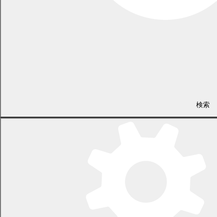
パソコン
「
母子手帳アプリ母子モ(外部リンク)
」を検索し「会員登録・
ログインはこちら」から登録してください。
ご自宅の郵便番号を登録すれば、「まくべつ子育てアプリ」と
して利用できます。
検索