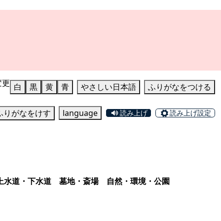
変更
白
黒
黄
青
やさしい日本語
ふりがなをつける
ふりがなをけす
language
読み上げ
読み上げ設定
上水道・下水道
墓地・斎場
自然・環境・公園