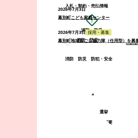
入札・契約・売払情報
2026年7月3日
幕別町こども家庭センター
消防・防災
2026年7月3日
採用・募集
消防・防災
幕別町地域おこし協力隊（任用型）を募
消防
防災
防犯・安全
町政情報
町政情報
監査
広告募集
選挙
町の取り組み
町の概要
町政運営・行政改革