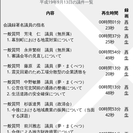
平成19年9月13日の議件一覧
録
内容
再生時間
画
00時間01分
再
会議録署名議員の指名
23秒
生
一般質問 芳滝 仁 議員（無所属）
00時間37分
再
幕別町における地震対策について
25秒
生
一般質問 永井繁樹 議員（無所属）
00時間54分
再
審議会等の見直しについて
49秒
生
一般質問 藤原 孟 議員（夢・まくべつ）
00時間13分
再
震災回避のため工場分散型の企業誘致を
20秒
生
一般質問 中野敏勝 議員（夢・まくべつ）
00時間13分
再
公営住宅玄関前の通路の整備について
48秒
生
生活道路の安全確保について
一般質問 杉坂達男 議員（政清会）
00時間53分
再
今後における地域農業の振興について（当面
42秒
生
する課題）
一般質問 前川雅志 議員（夢・まくべつ）
合併による地方財政措置について