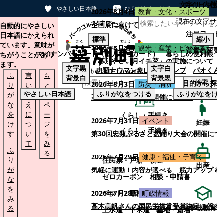
文字サイズ
サイト内検
やさしい日本語
ひらがなをつける
2026年8月4日
教育・文化・スポーツ
現在の文字サ
本文へスキップする
企画展に向けて：安東ウメ子さんとの思
自動的にやさしい
注目ワー
日本語にかえられ
標準
縮小
ています。意味が
2026年8月3日
観光・産業・ビジネス
背景色変
マイナンバーカード（個人番号カード）
暮らしの便利帳
ちがうことがあり
「幕別やさい月イチ菜」の実施について
ます。
文字
黒
文字
白
忠類ナウマン象LINEスタンプ
パオく
ふ
言
も
背景
白
背景
黒
検索
目的から探
2026年8月3日
防災・消防
り
い
と
やさしい日本語
ふりがなをつける
ふりがなを
が
替
の
幕別町防災フェアの開催について
な
え
ペ
を
に
ー
くらし・手続き
2026年7月31日
イベント
妊娠
け
つ
ジ
くらし・手続き
す
い
を
第30回忠類ふるさと盆踊り大会の開催に
て
み
ふ
る
2026年7月29日
健康・福祉・子育て
り
住民票・戸籍
税金
出産
が
気軽に運動！内容が選べる 筋力アップ
ゼロカーボン
相談・申請書
な
を
ペット・動植物
ごみ
2026年7月28日
町政情報
み
髙木美帆さんの国民栄誉賞受賞決定に係
学校教育
る
上水道・下水道
墓地・斎場