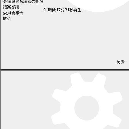
会議録署名議員の指名
議案審議
01時間17分31秒
再生
委員会報告
閉会
この議会中継は、幕別町議会の公式記録ではありません。
映像をご覧になるには、「Windows Media Player9(無償)」以上
が必要です。
議会中継を多数の方が同時にご覧になった場合、映像の表示に支
障がある場合があります
映像再生時に利用されているパソコンの環境（機種・性能等）や
インターネット接続の回線状況により、映像や音声に不都合が生じ
検索
る場合がありますのでご了承ください。