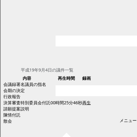
平成19年第3回定例会
ページID：17009236
更新日2025年2月20日
印刷プレビュー
議会中継（録画中継） 平成19年第3
回幕別町議会定例会
本会議の様子を録画放送でご覧いただけます。
平成19年9月4日(火曜日)
平成19年9月4日の議件一覧
内容
再生時間
録画
会議録署名議員の指名
会期の決定
行政報告
決算審査特別委員会付託
00時間25分46秒
再生
請願提案説明
陳情付託
メニュー
散会
平成19年9月13日(木曜日)