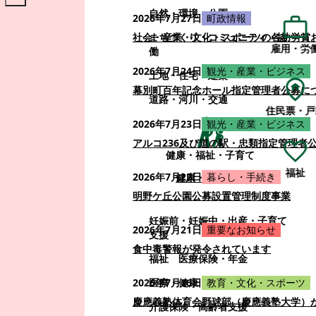
自然・環境・公園
2026年7月27日
町政情報
まちづくり・コミュニティ・協
社会・産業・文化・スポーツの各功労賞
雇用・労
働
2026年7月24日
観光・産業・ビジネス
土地・住宅・建築
幕別町百年記念ホール指定管理者公募に
道路・河川・交通
住民票・戸
2026年7月23日
観光・産業・ビジネス
アルコ236及び道の駅・忠類指定管理者
健康・福祉・子育て
福祉
2026年7月22日
暮らし・手続き
健康・福祉・子育て
明野ケ丘公園公募設置管理制度事業
妊娠前・妊娠中・出産・子育て
2026年7月21日
重要なお知らせ
支援
食中毒警報が発令されています
福祉
医療保険・年金
医療・健康
2026年7月16日
教育・文化・スポーツ
慶應義塾体育会野球部（慶應義塾大学）
介護保険・高齢者支援