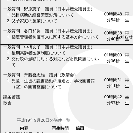
一般質問 野原恵子 議員（日本共産党議員団）
00時間48
再
品目横断的経営安定対策について
分54秒
生
父子家庭の施策について
一般質問 谷口和弥 議員（日本共産党議員団）
00時間38
再
指定管理者制度導入に関する基本方針について
お知らせ
分40秒
生
一般質問 中橋友子 議員（日本共産党議員団）
後期高齢者医療制度について
01時間00
再
交付税の減額に対する対応など財政問題につい
分06秒
生
て
一般質問 斉藤喜志雄 議員（政清会）
00時間31
再
児童・生徒の読書活動の推進と、学校図書館
分11秒
生
（室）の図書整備について
議案審議
00時間42
再
散会
分37秒
生
平成19年9月26日(水曜日)
平成19年9月26日の議件一覧
内容
再生時間
録画