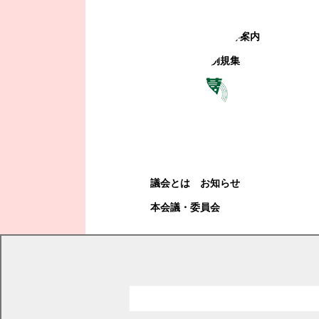
町政への参加
観光地・公共施設等案内
電子掲示場・例規集
幕別町議会
幕別町議会
議会とは
お知らせ
本会議・委員会
現在の位置
トップページ
幕別町議会
本会議・委員会
録画中継
平成19年本議会
平成19年第3回定例会