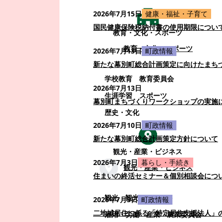
2026年7月15日
健康・福祉・子育て
国民健康保険税納付書の使用期限につい
教育・文化・スポーツ
教育・文化・スポーツ
2026年7月13日
町政情報
新たな幕別町総合計画策定に向けたまち
学校教育
教育委員会
2026年7月13日
生涯学習
スポーツ
幕別町まちづくりワークショップの実施
歴史・文化
2026年7月10日
町政情報
新たな幕別町総合計画策定方針について
観光・産業・ビジネス
2026年7月3日
暮らし・手続き
観光・産業・ビジネス
住まいの終活セミナー＆個別相談会につ
観光
観光・イベント
2026年7月3日
町政情報
二地域居住に係る「特定居住支援法人」
雇用・労働
産業
農業委員会