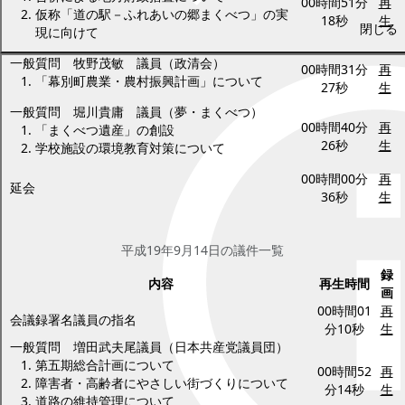
00時間51分
再
仮称「道の駅－ふれあいの郷まくべつ」の実
18秒
生
閉じる
現に向けて
一般質問 牧野茂敏 議員（政清会）
00時間31分
再
「幕別町農業・農村振興計画」について
27秒
生
一般質問 堀川貴庸 議員（夢・まくべつ）
00時間40分
再
「まくべつ遺産」の創設
26秒
生
学校施設の環境教育対策について
00時間00分
再
延会
36秒
生
平成19年9月14日(金曜日)
平成19年9月14日の議件一覧
録
内容
再生時間
画
00時間01
再
会議録署名議員の指名
分10秒
生
一般質問 増田武夫尾議員（日本共産党議員団）
第五期総合計画について
00時間52
再
障害者・高齢者にやさしい街づくりについて
分14秒
生
道路の維持管理について