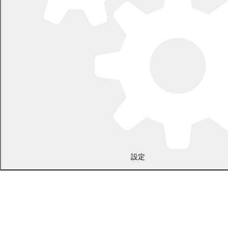
〒089-0692 北海道中川郡幕別町本町130番地1
電話 0155-54-2111
開庁時間：土日・祝日を除く平日の午前8時45分から午後5時30分ま
設定
で