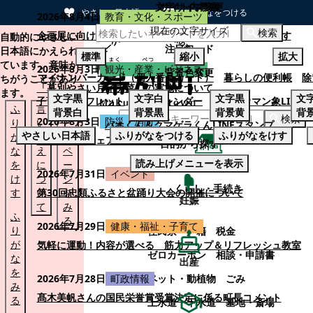
文字サイズ変更
サイト内検索
やさしい日本語
ひらがなをつける
2026年8月4日
教育・文化・スポーツ
現在の文字サイズ
本文へスキップする
検索
企画展に向けて：安東ウメ子さんとの思い出を募集します
自動的にやさしい
注目ワード
日本語にかえられ
標準
縮小
拡大
ています。意味が
2026年8月3日
観光・産業・ビジネス
背景色変更
マイナンバーカード（個人番号カード）
暮らしの便利帳
除
ちがうことがあり
「幕別やさい月イチ菜」の実施について
ます。
文字
黒
文字
白
文字
黒
文
子育てパンフレット
ごみカレンダー
忠類ナウマン象LINE
ふ
言
も
背景
白
背景
黒
背景
黄
背
検索
2026年8月3日
防災・消防
り
い
と
パオくん＆クマゲラくんLINEスタンプ
やさしい日本語
ふりがなをつける
ふりがなをけす
が
替
の
幕別町防災フェアの開催について
目的から探す
な
え
ペ
読み上げメニューを表示
を
に
ー
くらし・手続き
2026年7月31日
イベント
け
つ
ジ
くらし・手続き
す
い
第30回忠類ふるさと盆踊り大会の開催について
を
妊娠
て
み
ふ
る
2026年7月29日
健康・福祉・子育て
り
住民票・戸籍
税金
が
気軽に運動！内容が選べる 筋力アップ＆リフレッシュ教室
ゼロカーボン
相談・申請書
な
出産
を
ペット・動植物
ごみ
2026年7月28日
町政情報
み
髙木美帆さんの国民栄誉賞受賞決定に係る町長コメント
る
上水道・下水道
墓地・斎場