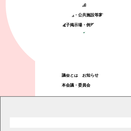
町政への参加
観光地・公共施設等案内
電子掲示場・例規集
幕別町議会
幕別町議会
議会とは
お知らせ
本会議・委員会
現在の位置
トップページ
幕別町議会
本会議・委員会
録画中継
平成19年本議会