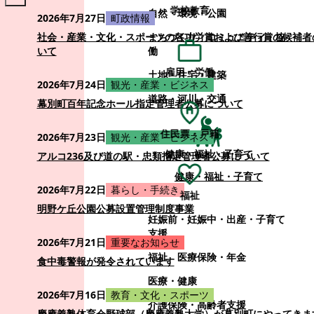
学校教育
自然・環境・公園
2026年7月27日
町政情報
まちづくり・コミュニティ・協
社会・産業・文化・スポーツの各功労賞および善行賞の候補者
働
いて
雇用・労働
土地・住宅・建築
2026年7月24日
観光・産業・ビジネス
道路・河川・交通
幕別町百年記念ホール指定管理者公募について
住民票・戸籍
2026年7月23日
観光・産業・ビジネス
健康・福祉・子育て
アルコ236及び道の駅・忠類指定管理者公募について
健康・福祉・子育て
2026年7月22日
暮らし・手続き
福祉
明野ケ丘公園公募設置管理制度事業
妊娠前・妊娠中・出産・子育て
支援
2026年7月21日
重要なお知らせ
福祉
医療保険・年金
食中毒警報が発令されています
医療・健康
2026年7月16日
教育・文化・スポーツ
介護保険・高齢者支援
慶應義塾体育会野球部（慶應義塾大学）が幕別町にやってきま