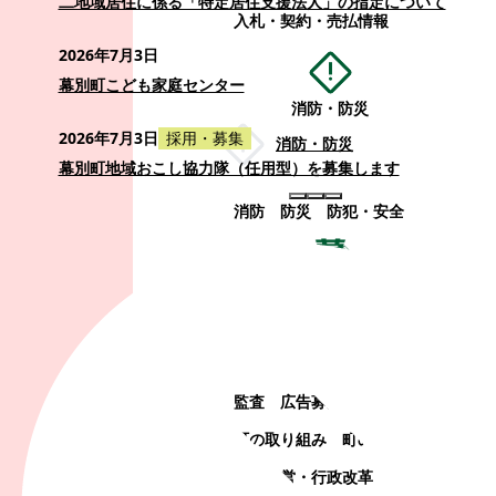
二地域居住に係る「特定居住支援法人」の指定について
入札・契約・売払情報
2026年7月3日
幕別町こども家庭センター
消防・防災
2026年7月3日
採用・募集
消防・防災
幕別町地域おこし協力隊（任用型）を募集します
消防
防災
防犯・安全
町政情報
町政情報
監査
広告募集
選挙
町の取り組み
町の概要
町政運営・行政改革