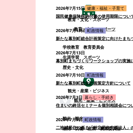
2026年7月15日
健康・福祉・子育て
国民健康保険税納付書の使用期限につい
教育・文化・スポーツ
教育・文化・スポーツ
2026年7月13日
町政情報
新たな幕別町総合計画策定に向けたまち
学校教育
教育委員会
2026年7月13日
生涯学習
スポーツ
幕別町まちづくりワークショップの実施
歴史・文化
2026年7月10日
町政情報
新たな幕別町総合計画策定方針について
観光・産業・ビジネス
2026年7月3日
暮らし・手続き
観光・産業・ビジネス
住まいの終活セミナー＆個別相談会につ
観光
観光・イベント
2026年7月3日
町政情報
二地域居住に係る「特定居住支援法人」
雇用・労働
産業
農業委員会