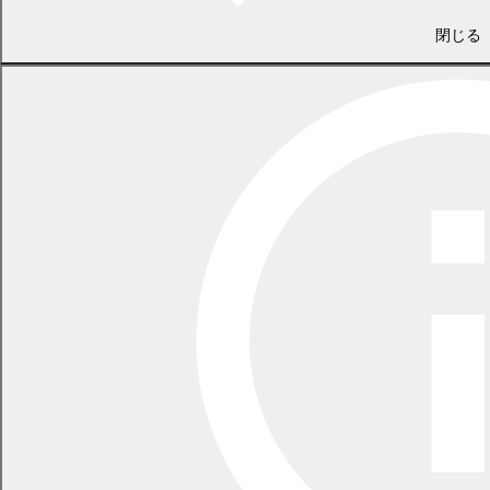
の上、郵送、持参、FAXもしくは電子メールのいずれかの方法で提
出してください。
閉じる
5．意見の提出先
幕別町図書館本館
〒089-0611 幕別町新町122番地の7
FAX 54-4920
電子メール toshokan@town.makubetsu.lg.jp
6．意見を提出できる方
町内に住所がある方
町内に通勤または通学している方
町内に事業所がある方
パブリックコメント手続きに係る事業に利害関係がある方
7．注意事項
障がいなどの理由により文書による提出が困難な場合以外は、
電話や口頭による意見は受付できません。
提出された意見は、内容を整理し、意見に対する町の考え方を
ホームページ等で公表します。なお、提出時に記載された住
所、氏名は公表しません。
意見に対する個別の回答は行いません。また、意見を求める内