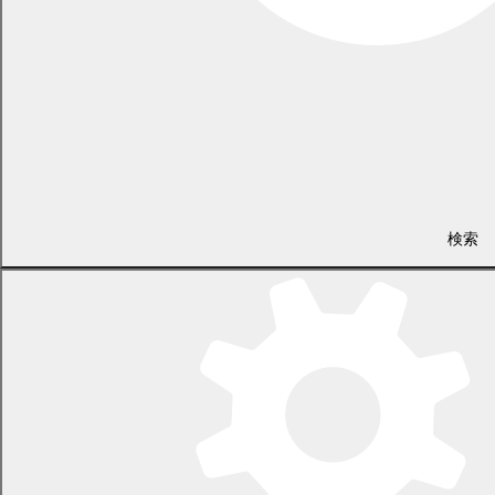
幕別町図書館本館
電話 0155-54-4488
/ FAX 0155-54-4920
検索
（毎週火曜日と月末日を除く平日の午前10時から午後6時）
〒089-0611 北海道中川郡幕別町新町122番地7
LINEで
共有
Facebookで
共有