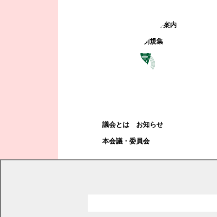
町政への参加
観光地・公共施設等案内
電子掲示場・例規集
幕別町議会
幕別町議会
議会とは
お知らせ
本会議・委員会
現在の位置
トップページ
町長室
フォトレポート
令和7年度のフォトレポート
令和7年度のフォトレポート