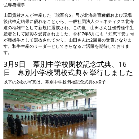
弘専務理事
山田貴赦さんが生産した「琥百合5」号が北海道育種価および現場
後代検定結果に優れることから、一般社団法人ジェネティクス北海
道の種雄牛として新規に選抜され、この度、山田さんは優秀種牛生
産者として顕彰を受賞されました。令和7年8月にも「知恵平安」号
が種雄牛として選抜されており、山田さんは2回目の受賞となりま
す。和牛生産のリーダーとしてさらなるご活躍を期待しておりま
す。
3月9日 幕別中学校閉校記念式典、16
日 幕別小学校閉校式典を挙行しました
以下の2枚の写真は、幕別中学校閉校記念式典の様子