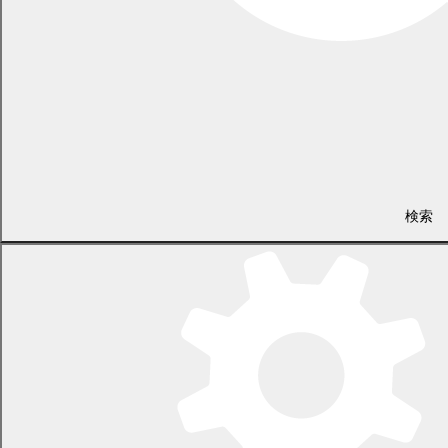
検索
124年の歴史に幕を下ろす途別小学校で最後の卒業式が挙行されま
した。晴れの日を迎えられた5人の卒業生の皆さん、おめでとうご
ざいます。この6年間の学びの成果を中学校で余すことなく発揮さ