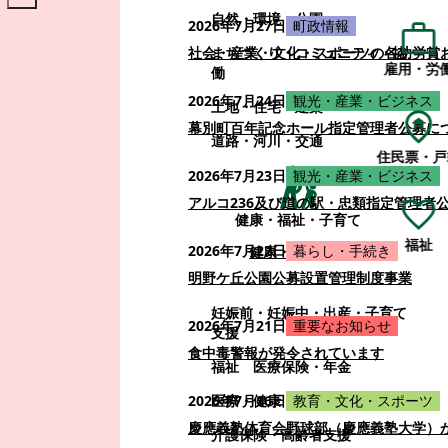
自然・環境・公園
2026年7月27日
町政情報
まちづくり・コミュニティ・協
社会・産業・文化・スポーツの各功労賞
雇用・労
働
2026年7月24日
観光・産業・ビジネス
土地・住宅・建築
幕別町百年記念ホール指定管理者公募に
道路・河川・交通
住民票・戸
2026年7月23日
観光・産業・ビジネス
アルコ236及び道の駅・忠類指定管理者
健康・福祉・子育て
福祉
2026年7月22日
暮らし・手続き
健康・福祉・子育て
明野ケ丘公園公募設置管理制度事業
妊娠前・妊娠中・出産・子育て
2026年7月21日
重要なお知らせ
支援
食中毒警報が発令されています
福祉
医療保険・年金
医療・健康
2026年7月16日
教育・文化・スポーツ
慶應義塾体育会野球部（慶應義塾大学）
介護保険・高齢者支援