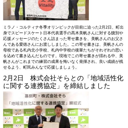
ミラノ・コルティナ冬季オリンピックが目前に迫った2月2日、町出
身でスピードスケート日本代表選手の髙木美帆さんに対する餞別や
応援メッセージのたくさん詰まった寄せ書きを、美帆さんのお父さ
んである愛徳さんにお渡ししました。この寄せ書きは、美帆さんの
母校である札内北小学校、札内中学校の後輩たちがそれぞれの思い
を込めて書き込んだものです。現地でこの寄せ書きが揺れる中、美
帆さんがこれまでの練習の成果を悔いなく発揮され、良い成績が残
せるよう、町民みんなで応援しましょう。
2月2日 株式会社そらとの「地域活性化
に関する連携協定」を締結しました