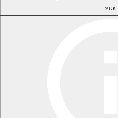
閉じる
令和7年度まくべつ農村アカデミー修了式を農業担い手支援センタ
ーで行いました。リーダーコース2人、ニューファーマーコース7
人、フロンティアコース2人、短期農業体験コース1人の合わせて12
人の研修生が修了されました。今後は、学んだことを生かして、幕
別町農業の担い手としてご活躍されることを心から願っておりま
す。
3月25日 しらかば大学卒業式・修了式
に出席しました