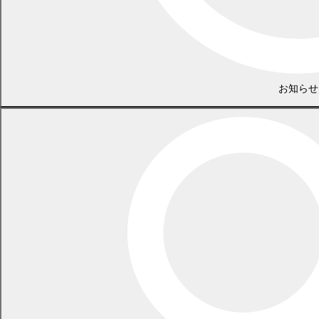
お知らせ
しらかば大学卒業式・修了式が百年記念ホールで開催されました。
晴れてこの日を迎えられた卒業生8人、修了生99人の皆さん、おめ
でとうございます。これからも学び続ける姿勢を忘れずに、健康で
充実した毎日をお過ごしいただくことを願っております。
3月23日 途別小学校で卒業式が挙行さ
れました