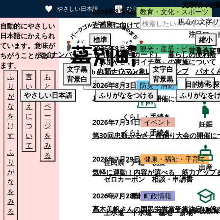
文字サイズ
サイト内検
やさしい日本語
ひらがなをつける
2026年8月4日
教育・文化・スポーツ
現在の文字サ
本文へスキップする
企画展に向けて：安東ウメ子さんとの思
自動的にやさしい
注目ワー
日本語にかえられ
標準
縮小
ています。意味が
2026年8月3日
観光・産業・ビジネス
背景色変
マイナンバーカード（個人番号カード）
暮らしの便利帳
ちがうことがあり
「幕別やさい月イチ菜」の実施について
ます。
文字
黒
文字
白
忠類ナウマン象LINEスタンプ
パオく
ふ
言
も
背景
白
背景
黒
検索
目的から探
2026年8月3日
防災・消防
り
い
と
やさしい日本語
ふりがなをつける
ふりがなを
が
替
の
幕別町防災フェアの開催について
な
え
ペ
を
に
ー
くらし・手続き
2026年7月31日
イベント
妊娠
け
つ
ジ
くらし・手続き
す
い
を
第30回忠類ふるさと盆踊り大会の開催に
て
み
ふ
る
2026年7月29日
健康・福祉・子育て
り
住民票・戸籍
税金
出産
が
気軽に運動！内容が選べる 筋力アップ
ゼロカーボン
相談・申請書
な
を
ペット・動植物
ごみ
2026年7月28日
町政情報
み
髙木美帆さんの国民栄誉賞受賞決定に係
学校教育
る
上水道・下水道
墓地・斎場