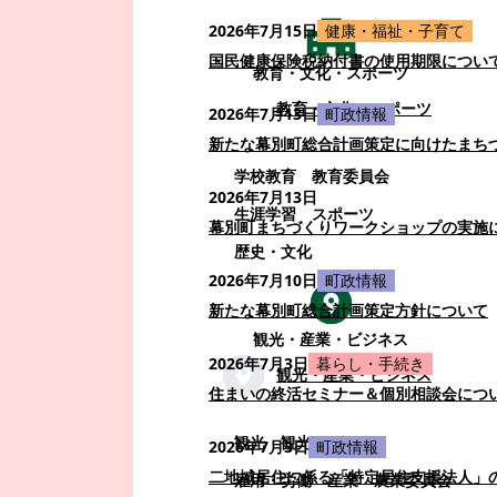
2026年7月15日
健康・福祉・子育て
国民健康保険税納付書の使用期限につい
教育・文化・スポーツ
教育・文化・スポーツ
2026年7月13日
町政情報
新たな幕別町総合計画策定に向けたまち
学校教育
教育委員会
2026年7月13日
生涯学習
スポーツ
幕別町まちづくりワークショップの実施
歴史・文化
2026年7月10日
町政情報
新たな幕別町総合計画策定方針について
観光・産業・ビジネス
2026年7月3日
暮らし・手続き
観光・産業・ビジネス
住まいの終活セミナー＆個別相談会につ
観光
観光・イベント
2026年7月3日
町政情報
二地域居住に係る「特定居住支援法人」
雇用・労働
産業
農業委員会