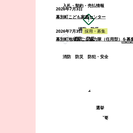
入札・契約・売払情報
2026年7月3日
幕別町こども家庭センター
消防・防災
2026年7月3日
採用・募集
消防・防災
幕別町地域おこし協力隊（任用型）を募
消防
防災
防犯・安全
町政情報
町政情報
監査
広告募集
選挙
町の取り組み
町の概要
町政運営・行政改革