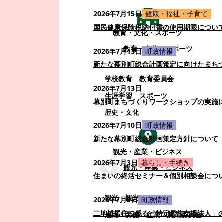
2026年7月15日
健康・福祉・子育て
国民健康保険税納付書の使用期限につい
教育・文化・スポーツ
教育・文化・スポーツ
2026年7月13日
町政情報
新たな幕別町総合計画策定に向けたまち
学校教育
教育委員会
2026年7月13日
生涯学習
スポーツ
幕別町まちづくりワークショップの実施
歴史・文化
2026年7月10日
町政情報
新たな幕別町総合計画策定方針について
観光・産業・ビジネス
2026年7月3日
暮らし・手続き
観光・産業・ビジネス
住まいの終活セミナー＆個別相談会につ
観光
観光・イベント
2026年7月3日
町政情報
二地域居住に係る「特定居住支援法人」
雇用・労働
産業
農業委員会