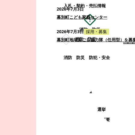
入札・契約・売払情報
2026年7月3日
幕別町こども家庭センター
消防・防災
2026年7月3日
採用・募集
消防・防災
幕別町地域おこし協力隊（任用型）を募
消防
防災
防犯・安全
町政情報
町政情報
監査
広告募集
選挙
町の取り組み
町の概要
町政運営・行政改革