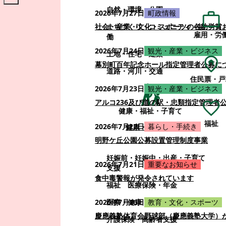
自然・環境・公園
2026年7月27日
町政情報
まちづくり・コミュニティ・協
社会・産業・文化・スポーツの各功労賞
雇用・労
働
2026年7月24日
観光・産業・ビジネス
土地・住宅・建築
幕別町百年記念ホール指定管理者公募に
道路・河川・交通
住民票・戸
2026年7月23日
観光・産業・ビジネス
アルコ236及び道の駅・忠類指定管理者
健康・福祉・子育て
福祉
2026年7月22日
暮らし・手続き
健康・福祉・子育て
明野ケ丘公園公募設置管理制度事業
妊娠前・妊娠中・出産・子育て
2026年7月21日
重要なお知らせ
支援
食中毒警報が発令されています
福祉
医療保険・年金
医療・健康
2026年7月16日
教育・文化・スポーツ
慶應義塾体育会野球部（慶應義塾大学）
介護保険・高齢者支援