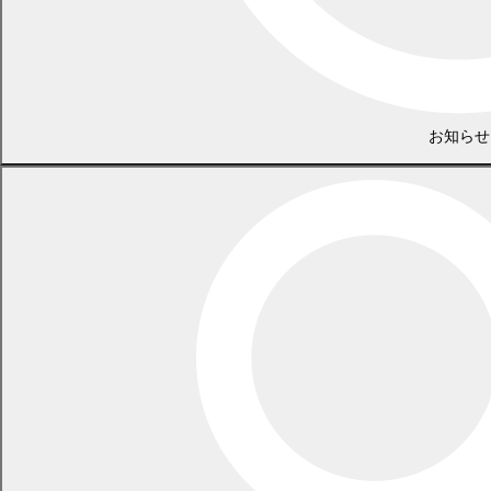
防災環境課 地域環境係
お知らせ
電話 0155-54-6601
/ FAX 0155-55-3008
（土日・祝日を除く平日の午前8時45分から午後5時30分まで
〔12月29日から1月3日までを除く〕）
〒089-0692 北海道中川郡幕別町本町130番地1
LINEで
共有
Facebookで
共有