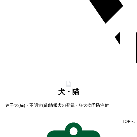
犬・猫
迷子犬(猫)・不明犬(猫)情報
犬の登録・狂犬病予防注射
TOPへ