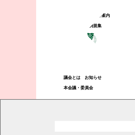
町政への参加
観光地・公共施設等案内
電子掲示場・例規集
幕別町議会
幕別町議会
議会とは
お知らせ
本会議・委員会
現在の位置
トップページ
くらし・手続き
ペット・動植物
犬・猫
ペットの飼い方
ペットの飼い方