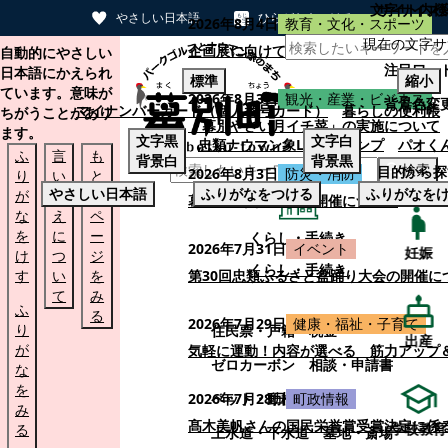
文字サイズ
サイト内検
やさしい日本語
ひらがなをつける
2026年8月4日
教育・文化・スポーツ
現在の文字サ
本文へスキップする
企画展に向けて：安東ウメ子さんとの思
自動的にやさしい
注目ワー
日本語にかえられ
標準
縮小
ています。意味が
2026年8月3日
観光・産業・ビジネス
背景色変
マイナンバーカード（個人番号カード）
暮らしの便利帳
ちがうことがあり
「幕別やさい月イチ菜」の実施について
ます。
文字
黒
文字
白
忠類ナウマン象LINEスタンプ
パオく
ふ
言
も
背景
白
背景
黒
検索
目的から探
2026年8月3日
防災・消防
り
い
と
やさしい日本語
ふりがなをつける
ふりがなを
が
替
の
幕別町防災フェアの開催について
な
え
ペ
を
に
ー
くらし・手続き
2026年7月31日
イベント
妊娠
け
つ
ジ
くらし・手続き
す
い
を
第30回忠類ふるさと盆踊り大会の開催に
て
み
ふ
る
2026年7月29日
健康・福祉・子育て
り
住民票・戸籍
税金
出産
が
気軽に運動！内容が選べる 筋力アップ
ゼロカーボン
相談・申請書
な
を
ペット・動植物
ごみ
2026年7月28日
町政情報
み
髙木美帆さんの国民栄誉賞受賞決定に係
学校教育
る
上水道・下水道
墓地・斎場