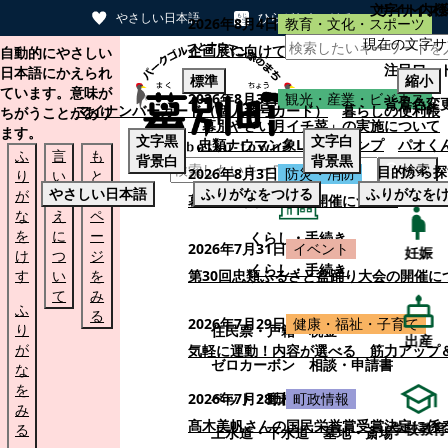
文字サイズ
サイト内検
やさしい日本語
ひらがなをつける
2026年8月4日
教育・文化・スポーツ
現在の文字サ
本文へスキップする
企画展に向けて：安東ウメ子さんとの思
自動的にやさしい
注目ワー
日本語にかえられ
標準
縮小
ています。意味が
2026年8月3日
観光・産業・ビジネス
背景色変
マイナンバーカード（個人番号カード）
暮らしの便利帳
ちがうことがあり
「幕別やさい月イチ菜」の実施について
ます。
文字
黒
文字
白
忠類ナウマン象LINEスタンプ
パオく
ふ
言
も
背景
白
背景
黒
検索
目的から探
2026年8月3日
防災・消防
り
い
と
やさしい日本語
ふりがなをつける
ふりがなを
が
替
の
幕別町防災フェアの開催について
な
え
ペ
を
に
ー
くらし・手続き
2026年7月31日
イベント
妊娠
け
つ
ジ
くらし・手続き
す
い
を
第30回忠類ふるさと盆踊り大会の開催に
て
み
ふ
る
2026年7月29日
健康・福祉・子育て
り
住民票・戸籍
税金
出産
が
気軽に運動！内容が選べる 筋力アップ
ゼロカーボン
相談・申請書
な
を
ペット・動植物
ごみ
2026年7月28日
町政情報
み
髙木美帆さんの国民栄誉賞受賞決定に係
学校教育
る
上水道・下水道
墓地・斎場