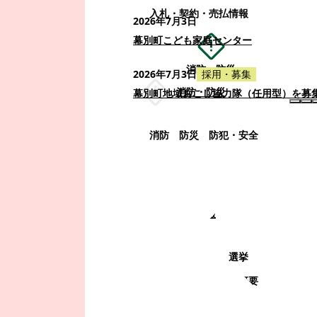
入札・契約・売払情報
2026年7月3日
幕別町こども家庭センター
消防・防災
2026年7月3日
採用・募集
消防・防災
幕別町地域おこし協力隊（任用型）を募
消防
防災
防犯・安全
町政情報
町政情報
監査
広告募集
選挙
町の取り組み
町の概要
町政運営・行政改革