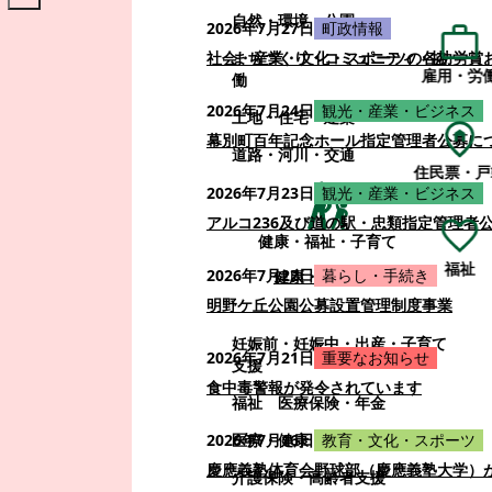
自然・環境・公園
2026年7月27日
町政情報
まちづくり・コミュニティ・協
社会・産業・文化・スポーツの各功労賞
雇用・労
働
2026年7月24日
観光・産業・ビジネス
土地・住宅・建築
幕別町百年記念ホール指定管理者公募に
道路・河川・交通
住民票・戸
2026年7月23日
観光・産業・ビジネス
アルコ236及び道の駅・忠類指定管理者
健康・福祉・子育て
福祉
2026年7月22日
暮らし・手続き
健康・福祉・子育て
明野ケ丘公園公募設置管理制度事業
妊娠前・妊娠中・出産・子育て
2026年7月21日
重要なお知らせ
支援
食中毒警報が発令されています
福祉
医療保険・年金
医療・健康
2026年7月16日
教育・文化・スポーツ
慶應義塾体育会野球部（慶應義塾大学）
介護保険・高齢者支援