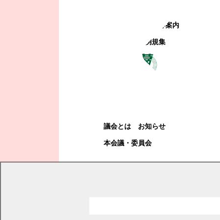
町政への参加
観光地・公共施設等案内
電子掲示場・例規集
幕別町議会
幕別町議会
議会とは
お知らせ
本会議・委員会
現在の位置
トップページ
教育・文化・スポーツ
学校教育
小学校・中学校・義務教育学校
学校だより
各学校の学校だより
忠類小学校だより