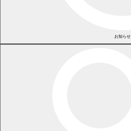
幕別町教育委員会 学校教育課
お知らせ
電話 0155-54-2006
/ FAX 0155-54-4714
（土日・祝日を除く平日の午前8時45分から午後5時30分まで
〔12月29日から1月3日までを除く〕）
〒089-0604 北海道中川郡幕別町錦町98番地
LINEで
共有
Facebookで
共有