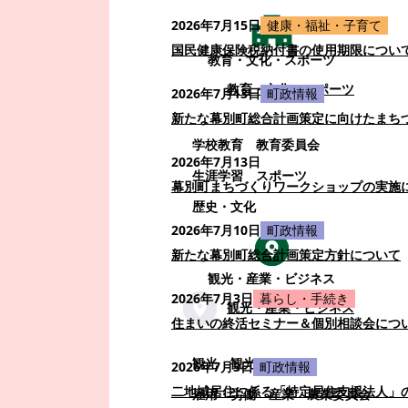
2026年7月15日
健康・福祉・子育て
国民健康保険税納付書の使用期限につい
教育・文化・スポーツ
教育・文化・スポーツ
2026年7月13日
町政情報
新たな幕別町総合計画策定に向けたまち
学校教育
教育委員会
2026年7月13日
生涯学習
スポーツ
幕別町まちづくりワークショップの実施
歴史・文化
2026年7月10日
町政情報
新たな幕別町総合計画策定方針について
観光・産業・ビジネス
2026年7月3日
暮らし・手続き
観光・産業・ビジネス
住まいの終活セミナー＆個別相談会につ
観光
観光・イベント
2026年7月3日
町政情報
二地域居住に係る「特定居住支援法人」
雇用・労働
産業
農業委員会