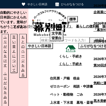
やさしい日本語
ひらがなをつける
2026年
本文へスキップする
企画展
自動的にやさしい
日本語にかえられ
標準
ています。意味が
2026年
マイナンバーカード（個人番号カード）
暮らしの便利帳
除
ちがうことがあり
「幕別
ます。
文字
黒
ふ
言
も
背景
白
検索
2026年
り
い
と
やさしい日本語
ふりがなをつけ
が
替
の
幕別町
な
え
ペ
を
に
ー
くらし・手続き
2026年
け
つ
ジ
くらし・手続き
す
い
を
第30
て
み
ふ
る
2026年
り
住民票・戸籍
税金
が
気軽に
ゼロカーボン
相談・申請書
な
を
ペット・動植物
ごみ
2026年
み
髙木美
る
上水道・下水道
墓地・斎場