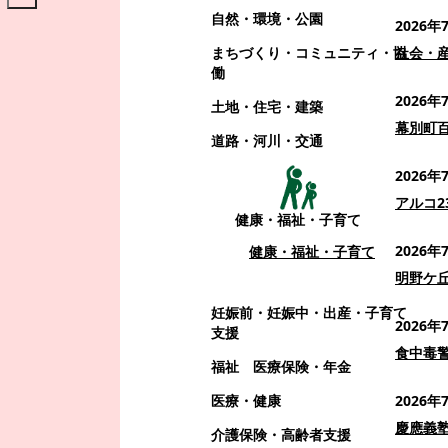
自然・環境・公園
2026年
まちづくり・コミュニティ・協
社会・
働
2026年
土地・住宅・建築
幕別町
道路・河川・交通
2026年
アルコ
健康・福祉・子育て
2026年
健康・福祉・子育て
明野ケ
妊娠前・妊娠中・出産・子育て
2026年
支援
食中毒
福祉
医療保険・年金
医療・健康
2026年
慶應義
介護保険・高齢者支援