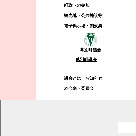
町政への参加
観光地・公共施設等案内
電子掲示場・例規集
幕別町議会
幕別町議会
議会とは
お知らせ
本会議・委員会
現在の位置
トップページ
くらし・手続き
道路・河川・交通
交通安全
自転車を安全・安心に利用するために