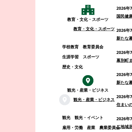
2026年
国民健
教育・文化・スポーツ
教育・文化・スポーツ
2026年
新たな
学校教育
教育委員会
2026年
生涯学習
スポーツ
幕別町
歴史・文化
2026年
新たな
観光・産業・ビジネス
2026年
観光・産業・ビジネス
住まい
観光
観光・イベント
2026年
二地域
雇用・労働
産業
農業委員会